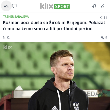
31
TRENER SARAJEVA
Rožman uoči duela sa Širokim Brijegom: Pokazat
ćemo na čemu smo radili prethodni period
N. K.
9