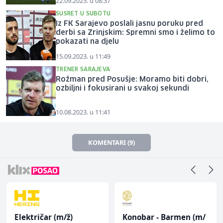
22.09.2023. u 08:37
SUSRET U SUBOTU
Iz FK Sarajevo poslali jasnu poruku pred
derbi sa Zrinjskim: Spremni smo i želimo to
pokazati na djelu
15.09.2023. u 11:49
TRENER SARAJEVA
Rožman pred Posušje: Moramo biti dobri,
ozbiljni i fokusirani u svakoj sekundi
10.08.2023. u 11:41
KOMENTARI (9)
Električar (m/ž)
Konobar - Barmen (m/