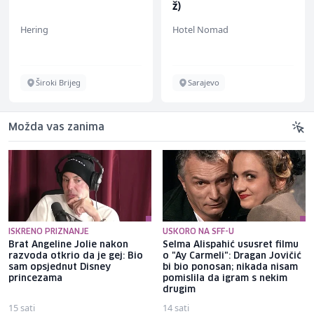
ž)
Hering
Hotel Nomad
Široki Brijeg
Sarajevo
Možda vas zanima
ISKRENO PRIZNANJE
USKORO NA SFF-U
Brat Angeline Jolie nakon
Selma Alispahić ususret filmu
razvoda otkrio da je gej: Bio
o "Ay Carmeli": Dragan Jovičić
sam opsjednut Disney
bi bio ponosan; nikada nisam
princezama
pomislila da igram s nekim
drugim
15 sati
14 sati