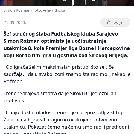
Simon Rožman (Foto: Arhiv/Klix.ba)
21.09.2023.
Podijeli
Šef stručnog štaba Fudbalskog kluba Sarajevo
Simon Rožman optimista je uoči sutrašnje
utakmice 8. kola Premijer lige Bosne i Hercegovine
koju Bordo tim igra u gostima kod Širokog Brijega.
"Od igrača želim maksimalan pristup, što se tiče
sadržaja, i da u svakoj zoni znamo šta radimo", rekao je
Rožman.
Trener Sarajeva smatra da je Široki Brijeg ozbiljan
protivnik.
"Imaju dosta mladosti, energije i prepoznatljiv stil igre.
Žele se nadigravati i sigurno očekujemo otvorenu
utakmicu. Pokazat ćemo na čemu smo radili prethodni
period", poručio je Rožman.