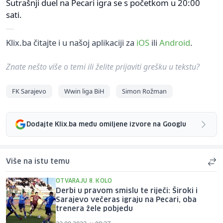
Sutrašnji duel na Pecari igra se s početkom u 20:00
sati.
Klix.ba čitajte i u našoj aplikaciji za
iOS
ili
Android
.
Znate nešto više o temi ili želite prijaviti grešku u tekstu?
FK Sarajevo
Wwin liga BiH
Simon Rožman
Dodajte Klix.ba među omiljene izvore na Googlu
Više na istu temu
OTVARAJU 8. KOLO
Derbi u pravom smislu te riječi: Široki i
Sarajevo večeras igraju na Pecari, oba
trenera žele pobjedu