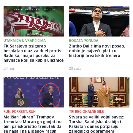
UTAKMICA U VRAPČIĆIMA
BOGATA PONUDA
FK Sarajevo osigurao
Zlatko Dalić ima novi posao,
besplatan ulaz za duel protiv
dobio je najveću platu u
Radnika, imaju i poruku za
historiji hrvatskih trenera
navijače koji su kupili ulaznice
24 min
23 sata
RUN, FORREST, RUN
TRI REGIONALNE SILE
Mališan "ukrao" Trumpov
Stvara se veliki vojni savez:
trenutak: Morao ga ganjati na
Turska, Saudijska Arabija i
bini pa iskoristio trenutak da
Pakistan danas potpisuju
se našali na Bidenov račun
zajednički odbrambeni