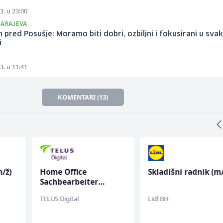
3. u 23:00
SARAJEVA
pred Posušje: Moramo biti dobri, ozbiljni i fokusirani u svak
i
3. u 11:41
KOMENTARI (13)
/ž)
Home Office
Skladišni radnik (m/
Sachbearbeiter
(m/w/d) für einen
TELUS Digital
Lidl BH
bekannten deutschen
Energieversorger