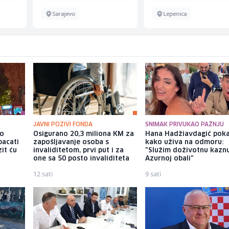
Sarajevo
Lepenica
JAVNI POZIVI FONDA
SNIMAK PRIVUKAO PAŽNJU
io
Osigurano 20,3 miliona KM za
Hana Hadžiavdagić pok
bacati
zapošljavanje osoba s
kako uživa na odmoru:
it ću
invaliditetom, prvi put i za
"Služim doživotnu kazn
one sa 50 posto invaliditeta
Azurnoj obali"
12 sati
9 sati