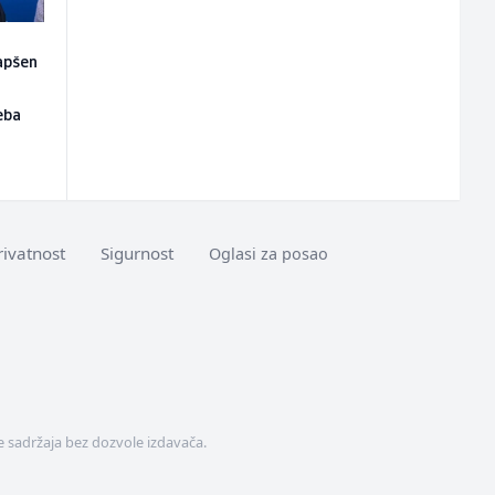
apšen
eba
rivatnost
Sigurnost
Oglasi za posao
 sadržaja bez dozvole izdavača.