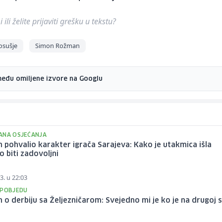
ili želite prijaviti grešku u tekstu?
osušje
Simon Rožman
među omiljene izvore na Googlu
ANA OSJEĆANJA
pohvalio karakter igrača Sarajeva: Kako je utakmica išla
 biti zadovoljni
3. u 22:03
 POBJEDU
o derbiju sa Željezničarom: Svejedno mi je ko je na drugoj s