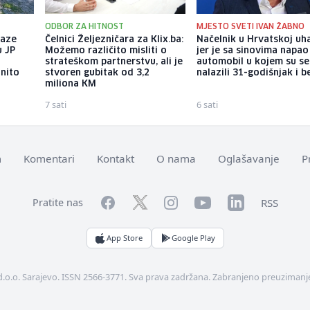
ODBOR ZA HITNOST
MJESTO SVETI IVAN ŽABNO
kaze
Čelnici Željezničara za Klix.ba:
Načelnik u Hrvatskoj uh
u JP
Možemo različito misliti o
jer je sa sinovima napao
strateškom partnerstvu, ali je
automobil u kojem su se
onito
stvoren gubitak od 3,2
nalazili 31-godišnjak i b
miliona KM
7 sati
6 sati
m
Komentari
Kontakt
O nama
Oglašavanje
P
Facebook
YouTube
LinkedIn
Twitter
Instagram
RSS
Pratite nas
App Store
Google Play
d.o.o. Sarajevo. ISSN 2566-3771. Sva prava zadržana. Zabranjeno preuzimanje