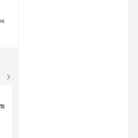
oj
ž)
Mitarbeiter:in im
Tehnički rukovodilac
Kundenservice &
(m/ž)
Support (m/w/d)
Embers Call Center & Marketing
Mountain