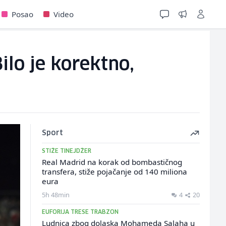
Posao
Video
lo je korektno,
Sport
STIŽE TINEJDŽER
Real Madrid na korak od bombastičnog
transfera, stiže pojačanje od 140 miliona
eura
5h 48min
4
20
EUFORIJA TRESE TRABZON
Ludnica zbog dolaska Mohameda Salaha u