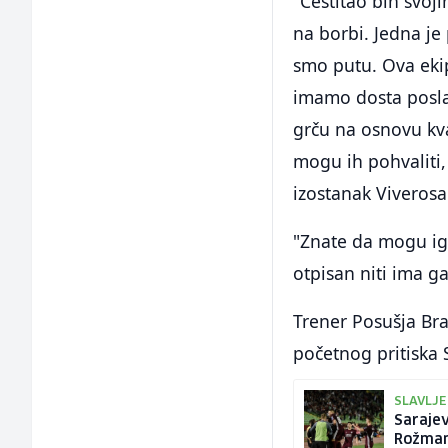
"Čestitao bih svoji
na borbi. Jedna je 
smo putu. Ova ekip
imamo dosta posla.
grču na osnovu kva
mogu ih pohvaliti,
izostanak Viverosa
"Znate da mogu igr
otpisan niti ima ga
Trener Posušja Bra
početnog pritiska 
SLAVLJE
Sarajev
Rožma