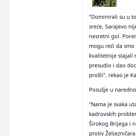
"Dominirali su u t
sreće, Sarajevo ni
nesretni gol. Pore
mogu reći da smo d
kvalitetnije stajal
presudio i dao do
prošli", rekao je Ka
Posušje u narednom
"Nama je svaka uta
kadrovskih problem
Širokog Brijega i 
protiv Željezničar