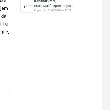
tati
Konobar (m/ž)
Braća Mujić Export-Import
ojem
Prijava do: 16.08.2026. u 23:59
m da
li u
gije,