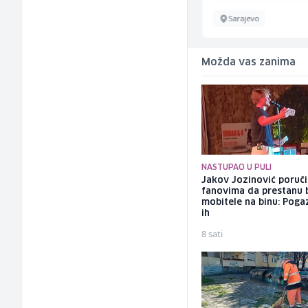
Sarajevo
Sarajevo
Možda vas zanima
NASTUPAO U PULI
Jakov Jozinović poruč
fanovima da prestanu 
mobitele na binu: Pogaz
ih
8 sati