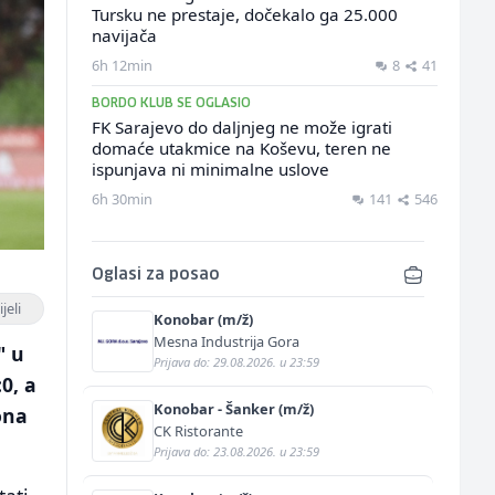
Tursku ne prestaje, dočekalo ga 25.000
navijača
6h 12min
8
41
BORDO KLUB SE OGLASIO
FK Sarajevo do daljnjeg ne može igrati
domaće utakmice na Koševu, teren ne
ispunjava ni minimalne uslove
6h 30min
141
546
Oglasi za posao
jeli
Konobar (m/ž)
Mesna Industrija Gora
" u
Prijava do: 29.08.2026. u 23:59
0, a
Konobar - Šanker (m/ž)
ona
CK Ristorante
Prijava do: 23.08.2026. u 23:59