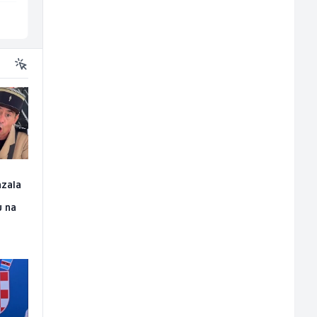
Više lokacija
Sarajevo
azala
u na