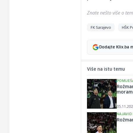
Znate nešto više o temi 
FK Sarajevo
HŠK P
Dodajte Klix.ba 
Više na istu temu
POMIJEŠ
Rožman 
moramo
05.11.202
NAJAVIO
Rožman 