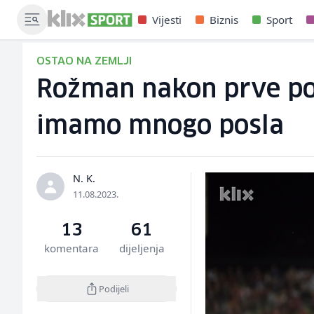
Vijesti
Biznis
Sport
OSTAO NA ZEMLJI
Rožman nakon prve pobj
imamo mnogo posla
N. K.
11.08.2023.
13
61
komentara
dijeljenja
Podijeli