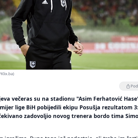
Klix.ba)
Podi
eva večeras su na stadionu "Asim Ferhatović Hase
mijer lige BiH pobijedili ekipu Posušja rezultatom 3:
očekivano zadovoljio novog trenera bordo tima Sim