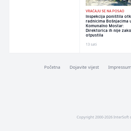
VRAĆAJU SE NA POSAO
Inspekcija poništila ot
radnicima Bošnjacima 
Komunalno Mostar:
Direktorica ih nije zak
otpustila
13 sati
Dojavite vijest
Impressu
Početna
Copyright 2000-2026 InterSoft 