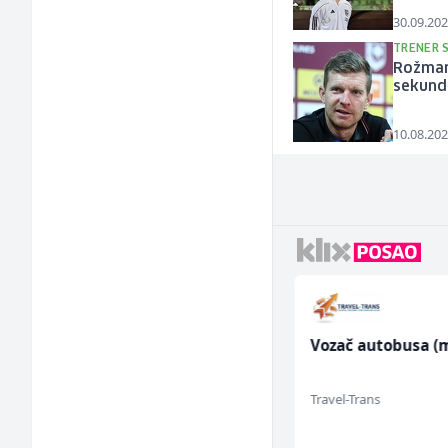
30.09.202
TRENER 
Rožman 
sekund
10.08.202
Limar (m)
Vozač autobusa (m
Mountain
Travel-Trans