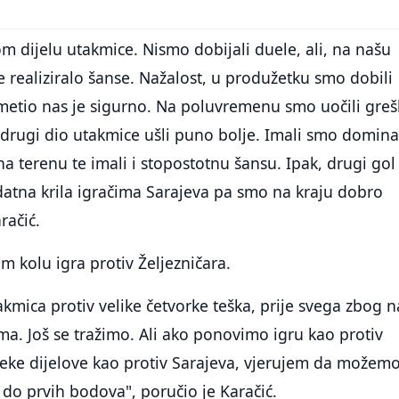
om dijelu utakmice. Nismo dobijali duele, ali, na našu
je realiziralo šanse. Nažalost, u produžetku smo dobili
metio nas je sigurno. Na poluvremenu smo uočili greš
rugi dio utakmice ušli puno bolje. Imali smo dominac
i na terenu te imali i stopostotnu šansu. Ipak, drugi gol
datna krila igračima Sarajeva pa smo na kraju dobro
račić.
 kolu igra protiv Željezničara.
kmica protiv velike četvorke teška, prije svega zbog n
a. Još se tražimo. Ali ako ponovimo igru kao protiv
neke dijelove kao protiv Sarajeva, vjerujem da možem
a do prvih bodova", poručio je Karačić.