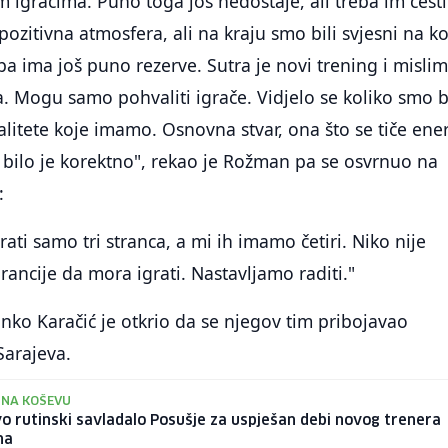
m igračima. Puno toga još nedostaje, ali treba im česti
pozitivna atmosfera, ali na kraju smo bili svjesni na k
a ima još puno rezerve. Sutra je novi trening i misli
 Mogu samo pohvaliti igrače. Vidjelo se koliko smo bi
litete koje imamo. Osnovna stvar, ona što se tiče ener
 bilo je korektno", rekao je Rožman pa se osvrnuo na
:
ati samo tri stranca, a mi ih imamo četiri. Niko nije
rancije da mora igrati. Nastavljamo raditi."
nko Karačić je otkrio da se njegov tim pribojavao
Sarajeva.
 NA KOŠEVU
o rutinski savladalo Posušje za uspješan debi novog trenera
na