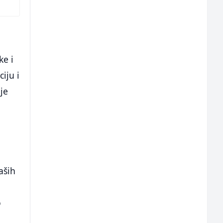
ke i
iju i
 je
aših
o