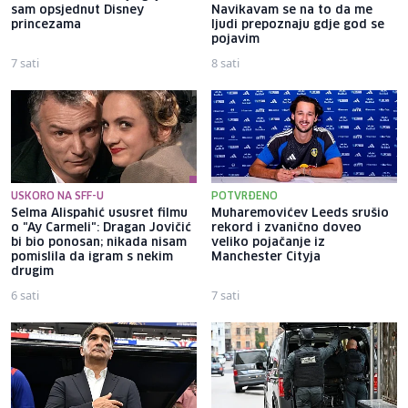
sam opsjednut Disney
Navikavam se na to da me
princezama
ljudi prepoznaju gdje god se
pojavim
7 sati
8 sati
USKORO NA SFF-U
POTVRĐENO
Selma Alispahić ususret filmu
Muharemovićev Leeds srušio
o "Ay Carmeli": Dragan Jovičić
rekord i zvanično doveo
bi bio ponosan; nikada nisam
veliko pojačanje iz
pomislila da igram s nekim
Manchester Cityja
drugim
6 sati
7 sati