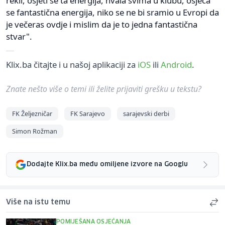
rekli, osjeti se ta energija, hvala svima u klubu, osjeća
se fantastična energija, niko se ne bi sramio u Evropi da
je večeras ovdje i mislim da je to jedna fantastična
stvar".
Klix.ba čitajte i u našoj aplikaciji za
iOS
ili
Android
.
Znate nešto više o temi ili želite prijaviti grešku u tekstu?
FK Željezničar
FK Sarajevo
sarajevski derbi
Simon Rožman
Dodajte Klix.ba među omiljene izvore na Googlu
Više na istu temu
POMIJEŠANA OSJEĆANJA