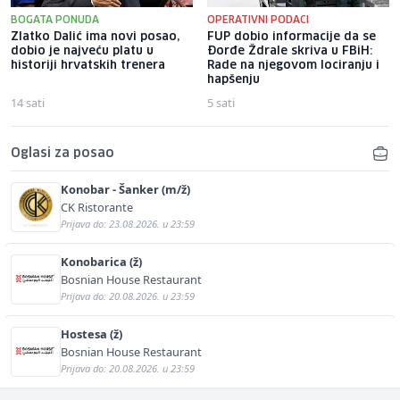
BOGATA PONUDA
OPERATIVNI PODACI
Zlatko Dalić ima novi posao,
FUP dobio informacije da se
dobio je najveću platu u
Đorđe Ždrale skriva u FBiH:
historiji hrvatskih trenera
Rade na njegovom lociranju i
hapšenju
14 sati
5 sati
Oglasi za posao
Konobar - Šanker (m/ž)
CK Ristorante
Prijava do: 23.08.2026. u 23:59
Konobarica (ž)
Bosnian House Restaurant
Prijava do: 20.08.2026. u 23:59
Hostesa (ž)
Bosnian House Restaurant
Prijava do: 20.08.2026. u 23:59