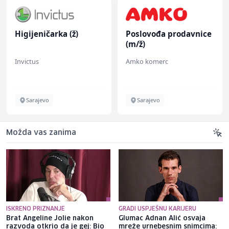
Higijeničarka (ž)
Poslovođa prodavnice
(m/ž)
Invictus
Amko komerc
Sarajevo
Sarajevo
Možda vas zanima
ISKRENO PRIZNANJE
GRADI USPJEŠNU KARIJERU
Brat Angeline Jolie nakon
Glumac Adnan Alić osvaja
razvoda otkrio da je gej: Bio
mreže urnebesnim snimcima: