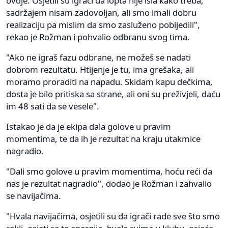
ovdje. Osjetili su igrači da lopta nije išla kako treba,
sadržajem nisam zadovoljan, ali smo imali dobru
realizaciju pa mislim da smo zasluženo pobijedili",
rekao je Rožman i pohvalio odbranu svog tima.
"Ako ne igraš fazu odbrane, ne možeš se nadati
dobrom rezultatu. Htijenje je tu, ima grešaka, ali
moramo proraditi na napadu. Skidam kapu dečkima,
dosta je bilo pritiska sa strane, ali oni su preživjeli, daću
im 48 sati da se vesele".
Istakao je da je ekipa dala golove u pravim
momentima, te da ih je rezultat na kraju utakmice
nagradio.
"Dali smo golove u pravim momentima, hoću reći da
nas je rezultat nagradio", dodao je Rožman i zahvalio
se navijačima.
"Hvala navijačima, osjetili su da igrači rade sve što smo