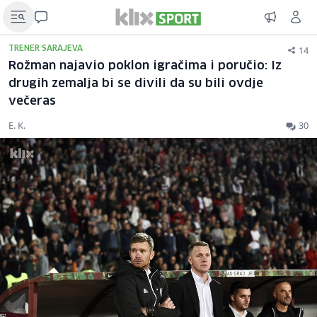
14
TRENER SARAJEVA
Rožman najavio poklon igračima i poručio: Iz
drugih zemalja bi se divili da su bili ovdje
večeras
E. K.
30