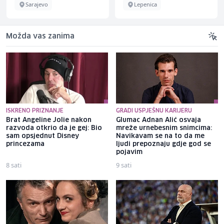
Sarajevo
Lepenica
Možda vas zanima
ISKRENO PRIZNANJE
GRADI USPJEŠNU KARIJERU
Brat Angeline Jolie nakon
Glumac Adnan Alić osvaja
razvoda otkrio da je gej: Bio
mreže urnebesnim snimcima:
sam opsjednut Disney
Navikavam se na to da me
princezama
ljudi prepoznaju gdje god se
pojavim
8 sati
9 sati