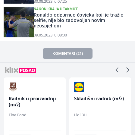
30.08.2023. u 07:25
NAKON KRAJA UTAKMICE
Ronaldo odgurnuo čovjeka koji je tražio
selfie, nije bio zadovoljan novim
neuspjehom
09.05.2023. u 08:00
KOMENTARI (21)
Radnik u proizvodnji
Skladišni radnik (m/ž)
(m/ž)
Fine Food
Lidl BH