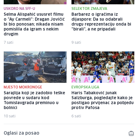
USKORO NA SFF-U
SELEKTOR ZMAJEVA
Selma Alispahić ususret filmu
Barbarez o igračima iz
o "Ay Carmeli": Dragan Jovičić
dijaspore: Da su odabrali
bi bio ponosan; nikada nisam
drugu reprezentaciju onda bi
pomislila da igram s nekim
"birali", a ne pripadali
drugim
7 sati
9 sati
MJESTO MOKRONOGE
EVROPSKA LIGA
Sarajlija koji je zadobio teške
Haris Tabaković junak
povrede u sudaru kod
Salzburga, pogledajte kako je
Tomislavgrada preminuo u
postigao prvijenac za pobjedu
bolnici
protiv Pafosa
10 sati
6 sati
Oglasi za posao