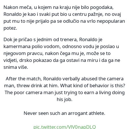
Nakon meča, u kojem na kraju nije bilo pogodaka,
Ronaldo je kao i svaki put bio u centru pažnje, no ovaj
put mu to nije prijalo pa se odlučio na vrlo nepopularan
potez.
Dok je pričao s jednim od trenera, Ronaldo je
kamermana polio vodom, odnosno vodu je poslao u
njegovom pravcu, nakon čega mu je, može se to
vidjeti, drsko pokazao da ga ostavi na miru i da ga ne
snima više.
After the match, Ronaldo verbally abused the camera
man, threw drink at him. What kind of behavior is this?
The poor camera man just trying to earn a living doing
his job.
Never seen such an arrogant athlete.
pic.twitter.com/VlV0napDLQ