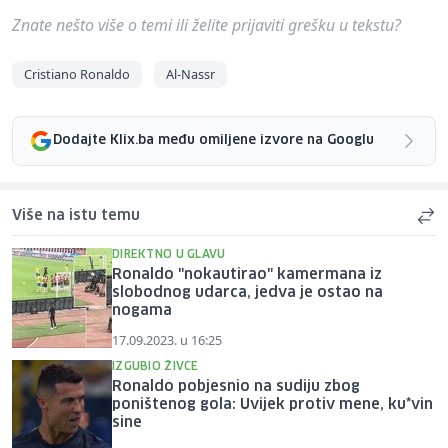
Znate nešto više o temi ili želite prijaviti grešku u tekstu?
Cristiano Ronaldo
Al-Nassr
Dodajte Klix.ba među omiljene izvore na Googlu
Više na istu temu
DIREKTNO U GLAVU
Ronaldo "nokautirao" kamermana iz
slobodnog udarca, jedva je ostao na
nogama
17.09.2023. u 16:25
IZGUBIO ŽIVCE
Ronaldo pobjesnio na sudiju zbog
poništenog gola: Uvijek protiv mene, ku*vin
sine