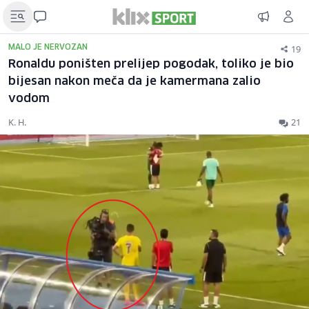
19
MALO JE NERVOZAN
Ronaldu poništen prelijep pogodak, toliko je bio
bijesan nakon meča da je kamermana zalio
vodom
K. H.
21