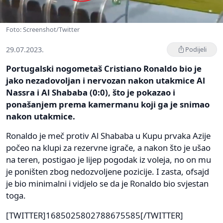
Foto: Screenshot/Twitter
29.07.2023.
Podijeli
Portugalski nogometaš Cristiano Ronaldo bio je
jako nezadovoljan i nervozan nakon utakmice Al
Nassra i Al Shababa (0:0), što je pokazao i
ponašanjem prema kamermanu koji ga je snimao
nakon utakmice.
Ronaldo je meč protiv Al Shababa u Kupu prvaka Azije
počeo na klupi za rezervne igrače, a nakon što je ušao
na teren, postigao je lijep pogodak iz voleja, no on mu
je poništen zbog nedozvoljene pozicije. I zasta, ofsajd
je bio minimalni i vidjelo se da je Ronaldo bio svjestan
toga.
[TWITTER]1685025802788675585[/TWITTER]