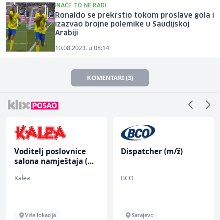
INAČE TO NE RADI
Ronaldo se prekrstio tokom proslave gola i
izazvao brojne polemike u Saudijskoj
Arabiji
10.08.2023. u 08:14
KOMENTARI (3)
Voditelj poslovnice
Dispatcher (m/ž)
salona namještaja (m/
ž)
Kalea
BCO
Više lokacija
Sarajevo