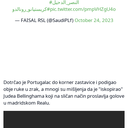
#النصر_الدحيل
#كريستيانو_رونالدو
pic.twitter.com/pmpVHZgU4o
— FAISAL RSL (@SaudiPLf)
October 24, 2023
Dotrčao je Portugalac do korner zastavice i podigao
obje ruke u zrak, a mnogi su mišljenja da je "iskopirao"
Judea Bellinghama koji na sličan način proslavlja golove
u madridskom Realu.