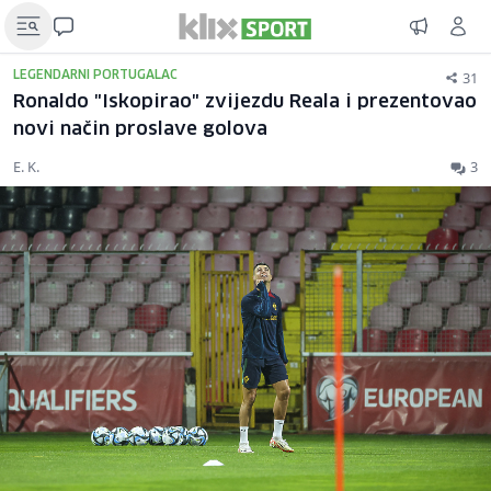
31
LEGENDARNI PORTUGALAC
Ronaldo "Iskopirao" zvijezdu Reala i prezentovao
novi način proslave golova
E. K.
3