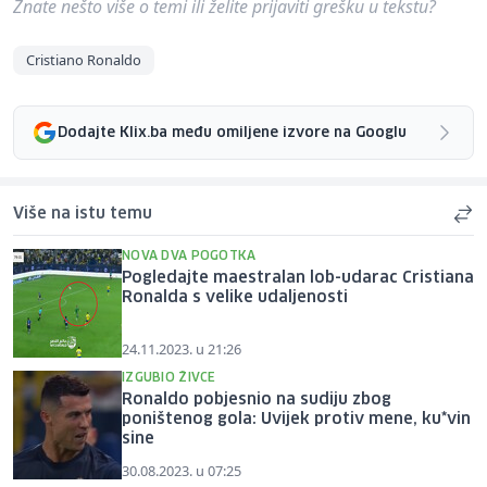
Znate nešto više o temi ili želite prijaviti grešku u tekstu?
Cristiano Ronaldo
Dodajte Klix.ba među omiljene izvore na Googlu
Više na istu temu
NOVA DVA POGOTKA
Pogledajte maestralan lob-udarac Cristiana
Ronalda s velike udaljenosti
24.11.2023. u 21:26
IZGUBIO ŽIVCE
Ronaldo pobjesnio na sudiju zbog
poništenog gola: Uvijek protiv mene, ku*vin
sine
30.08.2023. u 07:25