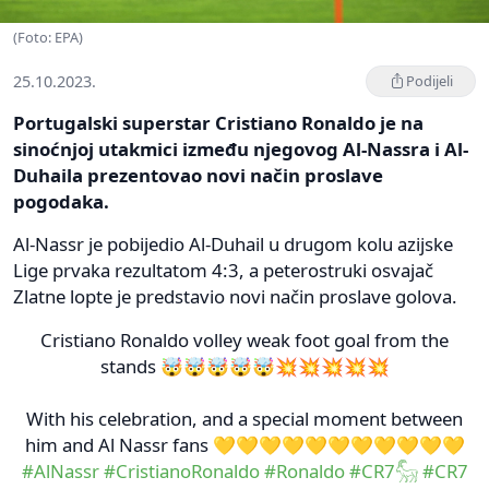
(Foto: EPA)
25.10.2023.
Podijeli
Portugalski superstar Cristiano Ronaldo je na
sinoćnjoj utakmici između njegovog Al-Nassra i Al-
Duhaila prezentovao novi način proslave
pogodaka.
Al-Nassr je pobijedio Al-Duhail u drugom kolu azijske
Lige prvaka rezultatom 4:3, a peterostruki osvajač
Zlatne lopte je predstavio novi način proslave golova.
Cristiano Ronaldo volley weak foot goal from the
stands 🤯🤯🤯🤯🤯💥💥💥💥💥
With his celebration, and a special moment between
him and Al Nassr fans 💛💛💛💛💛💛💛💛💛💛💛
#AlNassr
#CristianoRonaldo
#Ronaldo
#CR7𓃵
#CR7