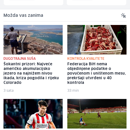
Možda vas zanima
DUGOTRAJNA SUŠA
KONTROLA KVALITETE
Šokantni prizori: Najveće
Federacija BiH nema
američko akumulacijsko
objedinjene podatke o
jezero na najnižem nivou
povučenom i uništenom mesu,
ikada, kriza pogodila i rijeku
prekršaji utvrđeni u 40
Colorado
kontrola
3 sata
33 min