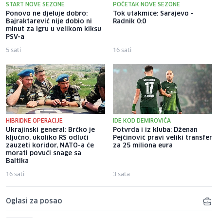
START NOVE SEZONE
POČETAK NOVE SEZONE
Ponovo ne djeluje dobro:
Tok utakmice: Sarajevo -
Bajraktarević nije dobio ni
Radnik 0:0
minut za igru u velikom kiksu
PSV-a
5 sati
16 sati
HIBRIDNE OPERACIJE
IDE KOD DEMIROVIĆA
Ukrajinski general: Brčko je
Potvrda i iz kluba: Dženan
ključno, ukoliko RS odluči
Pejčinović pravi veliki transfer
zauzeti koridor, NATO-a će
za 25 miliona eura
morati povući snage sa
Baltika
16 sati
3 sata
Oglasi za posao