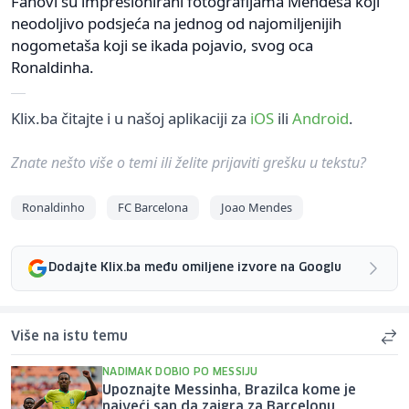
Fanovi su impresionirani fotografijama Mendesa koji
neodoljivo podsjeća na jednog od najomiljenijih
nogometaša koji se ikada pojavio, svog oca
Ronaldinha.
Klix.ba čitajte i u našoj aplikaciji za
iOS
ili
Android
.
Znate nešto više o temi ili želite prijaviti grešku u tekstu?
Ronaldinho
FC Barcelona
Joao Mendes
Dodajte Klix.ba među omiljene izvore na Googlu
Više na istu temu
NADIMAK DOBIO PO MESSIJU
Upoznajte Messinha, Brazilca kome je
najveći san da zaigra za Barcelonu