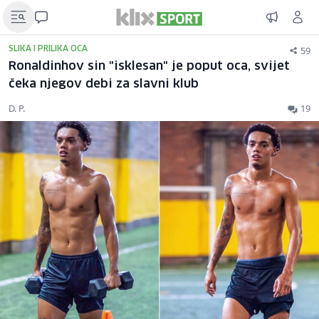
59
SLIKA I PRILIKA OCA
Ronaldinhov sin "isklesan" je poput oca, svijet
čeka njegov debi za slavni klub
D. P.
19