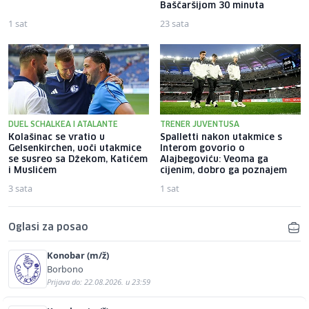
Baščaršijom 30 minuta
1 sat
23 sata
DUEL SCHALKEA I ATALANTE
TRENER JUVENTUSA
Kolašinac se vratio u
Spalletti nakon utakmice s
Gelsenkirchen, uoči utakmice
Interom govorio o
se susreo sa Džekom, Katićem
Alajbegoviću: Veoma ga
i Muslićem
cijenim, dobro ga poznajem
3 sata
1 sat
Oglasi za posao
Konobar (m/ž)
Borbono
Prijava do: 22.08.2026. u 23:59