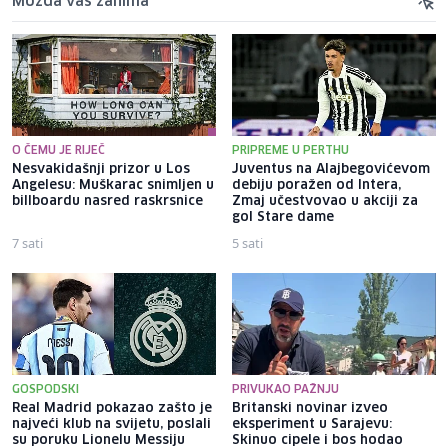
Možda vas zanima
O ČEMU JE RIJEČ
PRIPREME U PERTHU
Nesvakidašnji prizor u Los
Juventus na Alajbegovićevom
Angelesu: Muškarac snimljen u
debiju poražen od Intera,
billboardu nasred raskrsnice
Zmaj učestvovao u akciji za
gol Stare dame
7 sati
5 sati
GOSPODSKI
PRIVUKAO PAŽNJU
Real Madrid pokazao zašto je
Britanski novinar izveo
najveći klub na svijetu, poslali
eksperiment u Sarajevu:
su poruku Lionelu Messiju
Skinuo cipele i bos hodao