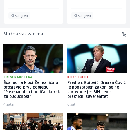
Sarajevo
Sarajevo
Možda vas zanima
TRENER MUSLERA
KLIX STUDIO
Španac na klupi Željezničara
Predrag Kojović: Dragan Čović
proslavio prvu pobjedu:
je hohštapler, zakoni se ne
"Poseban dan i odličan korak
sprovode jer BiH nema
za budućnost"
praktični suverenitet
4 sata
6 sati