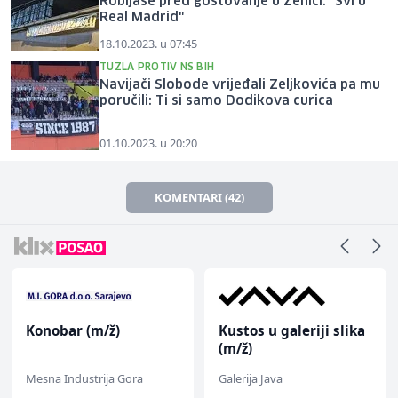
Robijaše pred gostovanje u Zenici: "Svi u
Real Madrid"
18.10.2023. u 07:45
TUZLA PROTIV NS BIH
Navijači Slobode vrijeđali Zeljkovića pa mu
poručili: Ti si samo Dodikova curica
01.10.2023. u 20:20
KOMENTARI (42)
Konobar (m/ž)
Kustos u galeriji slika
(m/ž)
Mesna Industrija Gora
Galerija Java