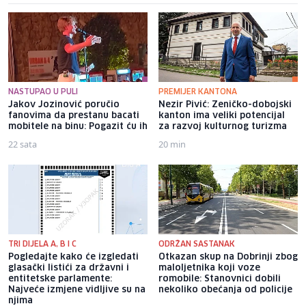
NASTUPAO U PULI
PREMIJER KANTONA
Jakov Jozinović poručio
Nezir Pivić: Zeničko-dobojski
fanovima da prestanu bacati
kanton ima veliki potencijal
mobitele na binu: Pogazit ću ih
za razvoj kulturnog turizma
22 sata
20 min
TRI DIJELA A, B I C
ODRŽAN SASTANAK
Pogledajte kako će izgledati
Otkazan skup na Dobrinji zbog
glasački listići za državni i
maloljetnika koji voze
entitetske parlamente:
romobile: Stanovnici dobili
Najveće izmjene vidljive su na
nekoliko obećanja od policije
njima