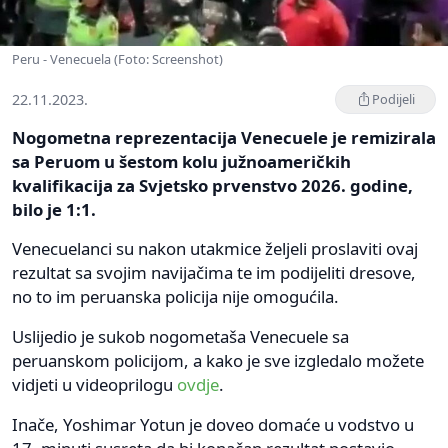
Peru - Venecuela (Foto: Screenshot)
22.11.2023.
Podijeli
Nogometna reprezentacija Venecuele je remizirala
sa Peruom u šestom kolu južnoameričkih
kvalifikacija za Svjetsko prvenstvo 2026. godine,
bilo je 1:1.
Venecuelanci su nakon utakmice željeli proslaviti ovaj
rezultat sa svojim navijačima te im podijeliti dresove,
no to im peruanska policija nije omogućila.
Uslijedio je sukob nogometaša Venecuele sa
peruanskom policijom, a kako je sve izgledalo možete
vidjeti u videoprilogu
ovdje
.
Inače, Yoshimar Yotun je doveo domaće u vodstvo u