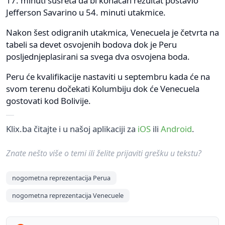
17. minuti susreta da bi konačan rezultat postavio
Jefferson Savarino u 54. minuti utakmice.
Nakon šest odigranih utakmica, Venecuela je četvrta na
tabeli sa devet osvojenih bodova dok je Peru
posljednjeplasirani sa svega dva osvojena boda.
Peru će kvalifikacije nastaviti u septembru kada će na
svom terenu dočekati Kolumbiju dok će Venecuela
gostovati kod Bolivije.
Klix.ba čitajte i u našoj aplikaciji za
iOS
ili
Android
.
Znate nešto više o temi ili želite prijaviti grešku u tekstu?
nogometna reprezentacija Perua
nogometna reprezentacija Venecuele