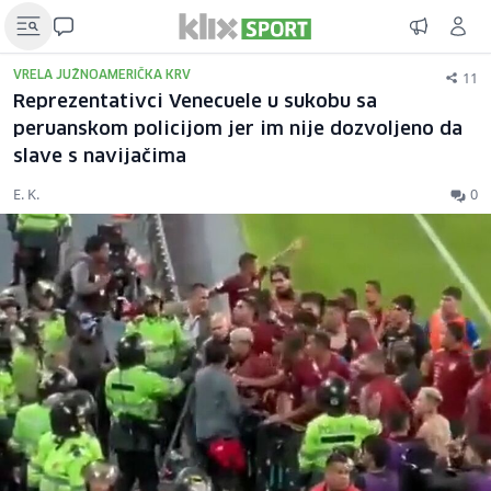
11
VRELA JUŽNOAMERIČKA KRV
Reprezentativci Venecuele u sukobu sa
peruanskom policijom jer im nije dozvoljeno da
slave s navijačima
E. K.
0