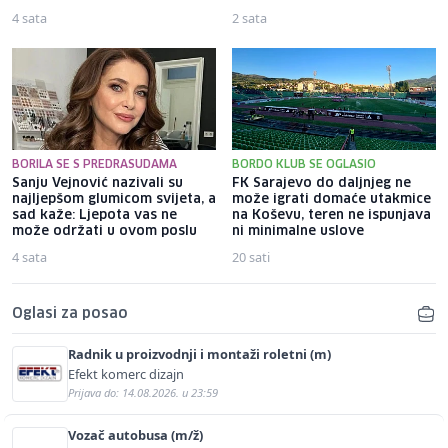
4 sata
2 sata
BORILA SE S PREDRASUDAMA
BORDO KLUB SE OGLASIO
Sanju Vejnović nazivali su
FK Sarajevo do daljnjeg ne
najljepšom glumicom svijeta, a
može igrati domaće utakmice
sad kaže: Ljepota vas ne
na Koševu, teren ne ispunjava
može održati u ovom poslu
ni minimalne uslove
4 sata
20 sati
Oglasi za posao
Radnik u proizvodnji i montaži roletni (m)
Efekt komerc dizajn
Prijava do: 14.08.2026. u 23:59
Vozač autobusa (m/ž)