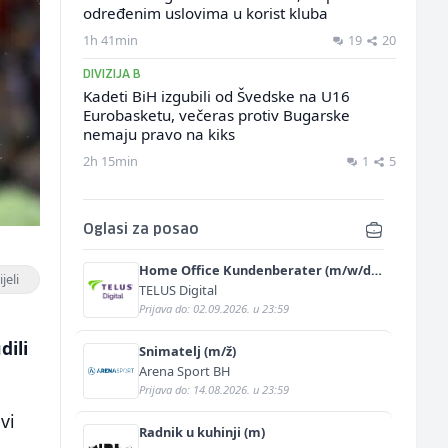
određenim uslovima u korist kluba
1h 41min
19
20
DIVIZIJA B
Kadeti BiH izgubili od Švedske na U16
Eurobasketu, večeras protiv Bugarske
nemaju pravo na kiks
2h 15min
1
5
Oglasi za posao
Home Office Kundenberater (m/w/d)
jeli
für ein renommiertes
TELUS Digital
Schuhunternehmen
Prijava do: 02.09.2026. u 23:59
dili
Snimatelj (m/ž)
Arena Sport BH
Prijava do: 14.08.2026. u 23:59
vi
Radnik u kuhinji (m)