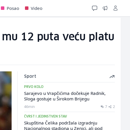
Posao
Video
u mu 12 puta veću platu
Sport
PRVO KOLO
Sarajevo u Vrapčićima dočekuje Radnik,
Sloga gostuje u Širokom Brijegu
46min
7
2
ČVRST I JEDINSTVEN STAV
Skupština Čelika podržala izgradnju
Nacionalnog stadiona u Zenici, ali pod