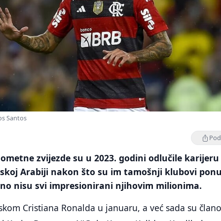
os Santos
Podi
metne zvijezde su u 2023. godini odlučile karijeru
jskoj Arabiji nakon što su im tamošnji klubovi ponu
 no nisu svi impresionirani njihovim milionima.
skom Cristiana Ronalda u januaru, a već sada su člano