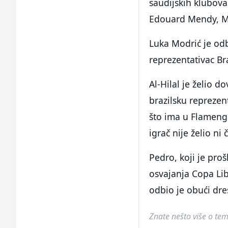
saudijskih klubova
Edouard Mendy, Ma
Luka Modrić je odbi
reprezentativac B
Al-Hilal je želio 
brazilsku reprezen
što ima u Flamengu
igrač nije želio ni
Pedro, koji je pro
osvajanja Copa Lib
odbio je obući dre
Znate nešto više o temi 