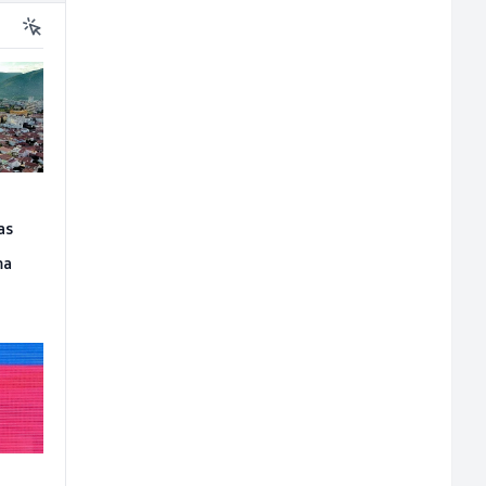
u
as
ma