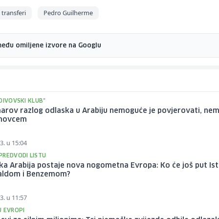
transferi
Pedro Guilherme
među omiljene izvore na Googlu
DIVOVSKI KLUB"
arov razlog odlaska u Arabiju nemoguće je povjerovati, ne
 novcem
3. u 15:04
PREDVODI LISTU
ka Arabija postaje nova nogometna Evropa: Ko će još put Is
aldom i Benzemom?
3. u 11:57
U EVROPI