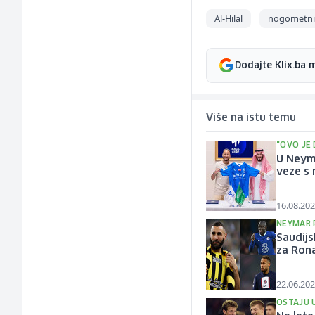
Al-Hilal
nogometni 
Dodajte Klix.ba 
Više na istu temu
"OVO JE 
U Neym
veze s
16.08.202
NEYMAR 
Saudijs
za Ron
22.06.202
OSTAJU 