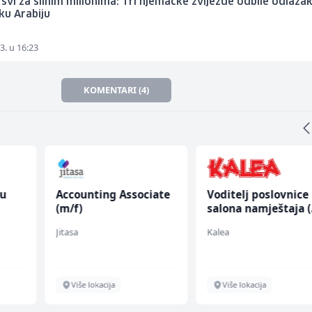
 svi za silnim milionima: Tri njemačke zvijezde odbile odlazak
ku Arabiju
3. u 16:23
KOMENTARI (4)
nu
Accounting Associate
Voditelj poslovnice
(m/f)
salona namještaja 
ž)
Jitasa
Kalea
Više lokacija
Više lokacija