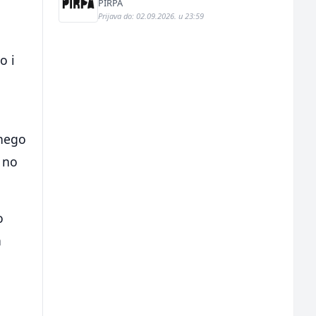
PIRPA
Prijava do: 02.09.2026. u 23:59
o i
 nego
, no
o
a