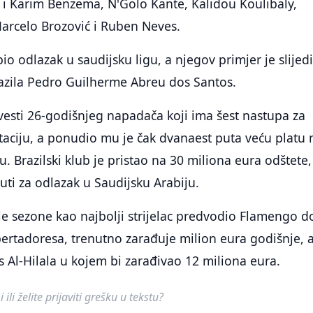
 i Karim Benzema, N'Golo Kante, Kalidou Koulibaly,
rcelo Brozović i Ruben Neves.
o odlazak u saudijsku ligu, a njegov primjer je slijedi
razila Pedro Guilherme Abreu dos Santos.
dovesti 26-godišnjeg napadača koji ima šest nastupa za
taciju, a ponudio mu je čak dvanaest puta veću platu
. Brazilski klub je pristao na 30 miliona eura odštete
 čuti za odlazak u Saudijsku Arabiju.
šle sezone kao najbolji strijelac predvodio Flamengo d
ertadoresa, trenutno zarađuje milion eura godišnje, 
s Al-Hilala u kojem bi zarađivao 12 miliona eura.
ili želite prijaviti grešku u tekstu?