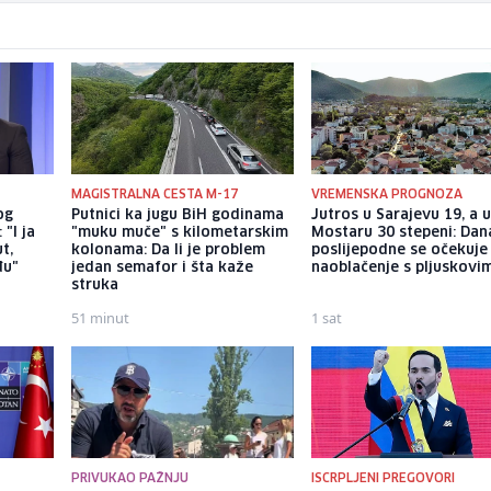
MAGISTRALNA CESTA M-17
VREMENSKA PROGNOZA
og
Putnici ka jugu BiH godinama
Jutros u Sarajevu 19, a 
"I ja
"muku muče" s kilometarskim
Mostaru 30 stepeni: Dan
t,
kolonama: Da li je problem
poslijepodne se očekuje
đu"
jedan semafor i šta kaže
naoblačenje s pljuskovi
struka
51 minut
1 sat
PRIVUKAO PAŽNJU
ISCRPLJENI PREGOVORI