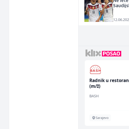
Ne lete
Saudijs
12.06.202
Zavarivač (MIG/MAG)
Radnik u restora
(m/ž)
(m/ž)
Irion Argerr
BASH
Vogošća
Sarajevo