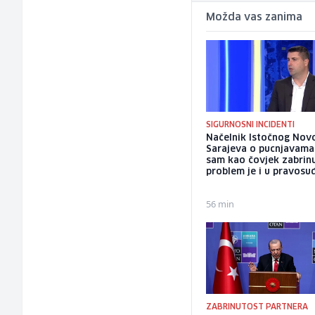
Možda vas zanima
SIGURNOSNI INCIDENTI
Načelnik Istočnog Nov
Sarajeva o pucnjavama: 
sam kao čovjek zabrinu
problem je i u pravosu
56 min
ZABRINUTOST PARTNERA