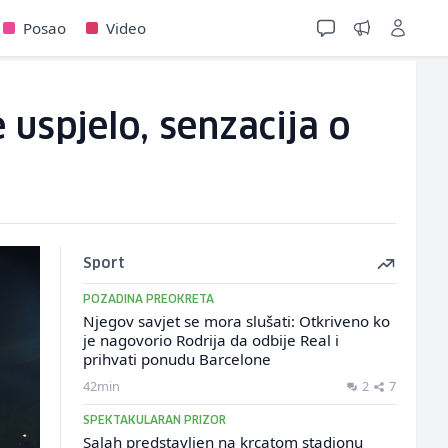
Posao
Video
 uspjelo, senzacija o
Sport
POZADINA PREOKRETA
Njegov savjet se mora slušati: Otkriveno ko
je nagovorio Rodrija da odbije Real i
prihvati ponudu Barcelone
42min
2
7
SPEKTAKULARAN PRIZOR
Salah predstavljen na krcatom stadionu