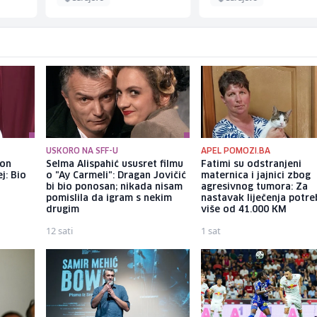
USKORO NA SFF-U
APEL POMOZI.BA
kon
Selma Alispahić ususret filmu
Fatimi su odstranjeni
j: Bio
o "Ay Carmeli": Dragan Jovičić
maternica i jajnici zbog
bi bio ponosan; nikada nisam
agresivnog tumora: Za
pomislila da igram s nekim
nastavak liječenja potre
drugim
više od 41.000 KM
12 sati
1 sat