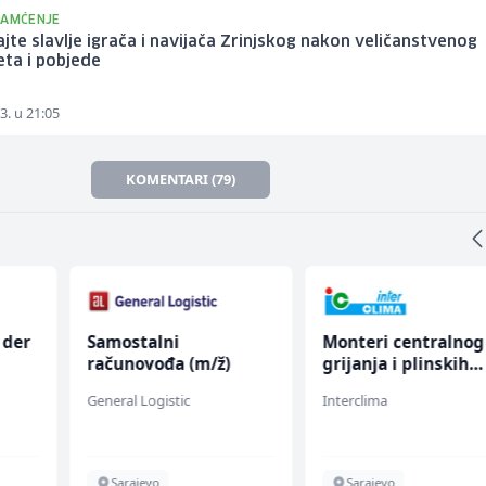
PAMĆENJE
jte slavlje igrača i navijača Zrinjskog nakon veličanstvenog
ta i pobjede
3. u 21:05
KOMENTARI (79)
 der
Samostalni
Monteri centralnog
računovođa (m/ž)
grijanja i plinskih
w)
instalacija (m)
General Logistic
Interclima
Sarajevo
Sarajevo