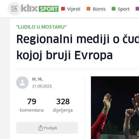
Vijesti
Biznis
Sport
"LUDILO U MOSTARU"
Regionalni mediji o čud
kojoj bruji Evropa
H. H.
21.09.2023.
79
328
komentara
dijeljenja
Podijeli