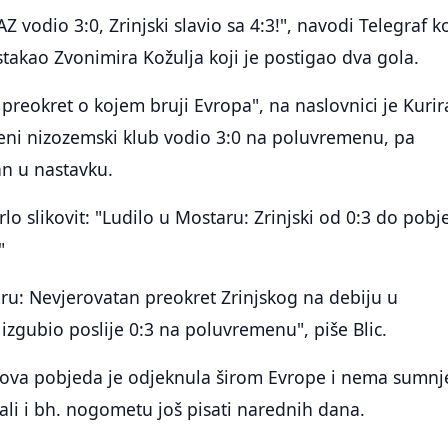
 vodio 3:0, Zrinjski slavio sa 4:3!", navodi Telegraf ko
takao Zvonimira Kožulja koji je postigao dva gola.
preokret o kojem bruji Evropa", na naslovnici je Kurir
veni nizozemski klub vodio 3:0 na poluvremenu, pa
n u nastavku.
rlo slikovit: "Ludilo u Mostaru: Zrinjski od 0:3 do pob
"
ru: Nevjerovatan preokret Zrinjskog na debiju u
zgubio poslije 0:3 na poluvremenu", piše Blic.
 ova pobjeda je odjeknula širom Evrope i nema sumnj
 ali i bh. nogometu još pisati narednih dana.