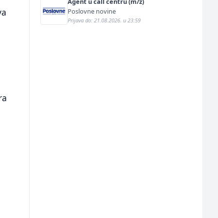
Agent u call centru (m/ž)
va
Poslovne novine
Prijava do: 21.08.2026. u 23:59
ra