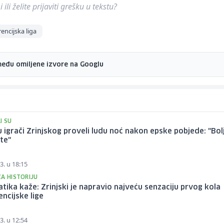
ili želite prijaviti grešku u tekstu?
encijska liga
među omiljene izvore na Googlu
I SU
 igrači Zrinjskog proveli ludu noć nakon epske pobjede: "Bo
jte"
3. u 18:15
ZA HISTORIJU
ika kaže: Zrinjski je napravio najveću senzaciju prvog kola
ncijske lige
3. u 12:54