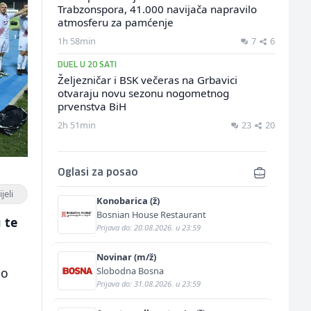
Trabzonspora, 41.000 navijača napravilo
atmosferu za pamćenje
1h 58min
7
6
DUEL U 20 SATI
Željezničar i BSK večeras na Grbavici
otvaraju novu sezonu nogometnog
prvenstva BiH
2h 51min
23
20
Oglasi za posao
jeli
Konobarica (ž)
Bosnian House Restaurant
 te
Prijava do: 20.08.2026. u 23:59
Novinar (m/ž)
Slobodna Bosna
io
Prijava do: 31.08.2026. u 23:59