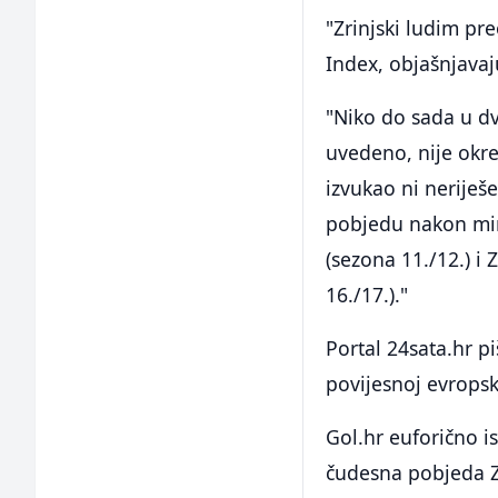
"Zrinjski ludim pre
Index, objašnjavaj
"Niko do sada u dv
uvedeno, nije okren
izvukao ni neriješe
pobjedu nakon min
(sezona 11./12.) i
16./17.)."
Portal 24sata.hr p
povijesnoj evropsk
Gol.hr euforično is
čudesna pobjeda Zr