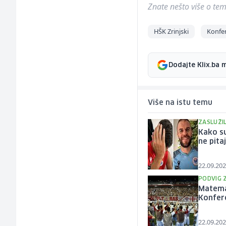
Znate nešto više o temi 
HŠK Zrinjski
Konfer
Dodajte Klix.ba 
Više na istu temu
ZASLUŽIL
Kako su
ne pita
22.09.202
PODVIG 
Matemat
Konfere
22.09.202