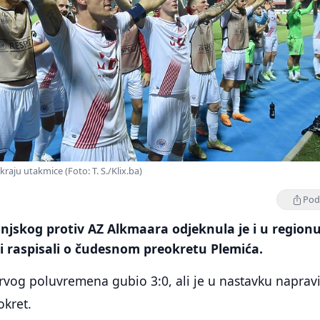
 kraju utakmice (Foto: T. S./Klix.ba)
Podi
injskog protiv AZ Alkmaara odjeknula je i u regionu
ji raspisali o čudesnom preokretu Plemića.
prvog poluvremena gubio 3:0, ali je u nastavku naprav
okret.