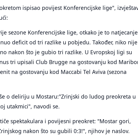
okretom ispisao povijest Konferencijske lige", izvješta
ući:
ije sezone Konferencijske lige, otkako je to natjecanje
uo deficit od tri razlike u pobjedu. Također, niko nije
no nakon što je gubio tri razlike. U Evropskoj ligi su
us tri upisali Club Brugge na gostovanju kod Maribo
 Zenit na gostovanju kod Maccabi Tel Aviva (sezona
iše o deliriju u Mostaru:"Zrinjski do ludog preokreta u
oj utakmici", navodi se.
tiče spektakulara i povijesni preokret: "Mostar gori,
injskog nakon što su gubili 0:3!", njihov je naslov.