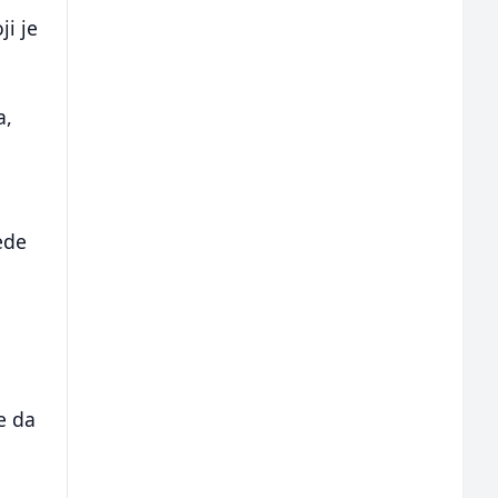
ji je
a,
jede
e da