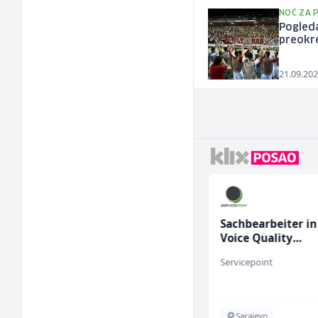
NOĆ ZA 
Pogleda
preokre
21.09.202
Radnik u proizvodnji
Sachbearbeiter in
(m/ž)
Voice Quality
Management (m/
Conty Plus
Servicepoint
Sarajevo
Sarajevo