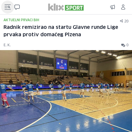
20
AKTUELNI PRVACI BIH
Radnik remizirao na startu Glavne runde Lige
prvaka protiv domaćeg Plzena
E. K.
0