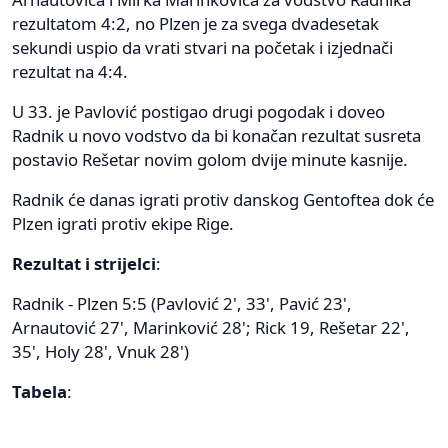
rezultatom 4:2, no Plzen je za svega dvadesetak
sekundi uspio da vrati stvari na početak i izjednači
rezultat na 4:4.
U 33. je Pavlović postigao drugi pogodak i doveo
Radnik u novo vodstvo da bi konačan rezultat susreta
postavio Rešetar novim golom dvije minute kasnije.
Radnik će danas igrati protiv danskog Gentoftea dok će
Plzen igrati protiv ekipe Rige.
Rezultat i strijelci
:
Radnik - Plzen 5:5 (Pavlović 2', 33', Pavić 23',
Arnautović 27', Marinković 28'; Rick 19, Rešetar 22',
35', Holy 28', Vnuk 28')
Tabela
: