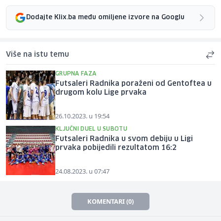
Dodajte Klix.ba među omiljene izvore na Googlu
Više na istu temu
GRUPNA FAZA
Futsaleri Radnika poraženi od Gentoftea u
drugom kolu Lige prvaka
26.10.2023. u 19:54
KLJUČNI DUEL U SUBOTU
Futsaleri Radnika u svom debiju u Ligi
prvaka pobijedili rezultatom 16:2
24.08.2023. u 07:47
KOMENTARI (0)