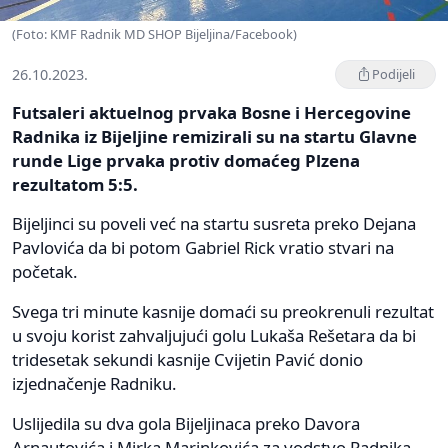
(Foto: KMF Radnik MD SHOP Bijeljina/Facebook)
26.10.2023.
Podijeli
Futsaleri aktuelnog prvaka Bosne i Hercegovine
Radnika iz Bijeljine remizirali su na startu Glavne
runde Lige prvaka protiv domaćeg Plzena
rezultatom 5:5.
Bijeljinci su poveli već na startu susreta preko Dejana
Pavlovića da bi potom Gabriel Rick vratio stvari na
početak.
Svega tri minute kasnije domaći su preokrenuli rezultat
u svoju korist zahvaljujući golu Lukaša Rešetara da bi
tridesetak sekundi kasnije Cvijetin Pavić donio
izjednačenje Radniku.
Uslijedila su dva gola Bijeljinaca preko Davora
Arnautovića i Mirka Marinkovića za vodstvo Radnika