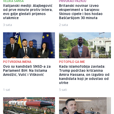
VELIKA ŠANSA
PRIVUKAO PAŽNJU
Italijanski mediji: Alajbegović
Britanski novinar izveo
od prve minute protiv Intera,
eksperiment u Sarajevu:
evo gdje gledati prijenos
Skinuo cipele i bos hodao
utakmice
Baščaršijom 30 minuta
3 sata
2 sata
POTVRĐENA IMENA
POTOPILO GA IME
Ovo su kandidati SNSD-a za
Kada islamofobija zavlada:
Parlament BiH: Na listama
Trump podržao kršćanina
Amidžić, Vulić i Višković
Amira Hassana, on izgubio od
kandidata koji je odustao od
utrke
1 sat
5 sati