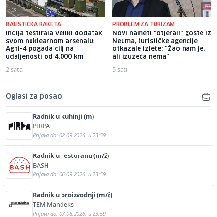
BALISTIČKA RAKETA
PROBLEM ZA TURIZAM
Indija testirala veliki dodatak
Novi nameti "otjerali" goste iz
svom nuklearnom arsenalu:
Neuma, turističke agencije
Agni-4 pogađa cilj na
otkazale izlete: "Žao nam je,
udaljenosti od 4.000 km
ali izuzeća nema"
2 sata
5 sati
Oglasi za posao
Radnik u kuhinji (m)
PIRPA
Prijava do: 02.09.2026. u 23:59
Radnik u restoranu (m/ž)
BASH
Prijava do: 06.09.2026. u 23:59
Radnik u proizvodnji (m/ž)
TEM Mandeks
Prijava do: 07.08.2026. u 23:59