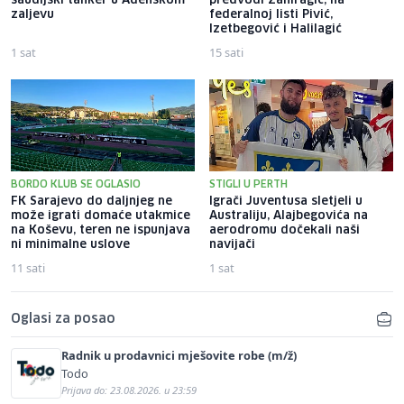
saudijski tanker u Adenskom
predvodi Zahiragić, na
zaljevu
federalnoj listi Pivić,
Izetbegović i Halilagić
1 sat
15 sati
BORDO KLUB SE OGLASIO
STIGLI U PERTH
FK Sarajevo do daljnjeg ne
Igrači Juventusa sletjeli u
može igrati domaće utakmice
Australiju, Alajbegovića na
na Koševu, teren ne ispunjava
aerodromu dočekali naši
ni minimalne uslove
navijači
11 sati
1 sat
Oglasi za posao
Radnik u prodavnici mješovite robe (m/ž)
Todo
Prijava do: 23.08.2026. u 23:59