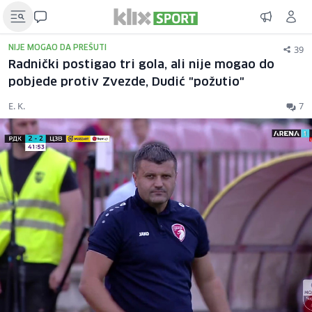
39
NIJE MOGAO DA PREŠUTI
Radnički postigao tri gola, ali nije mogao do
pobjede protiv Zvezde, Dudić "požutio"
E. K.
7