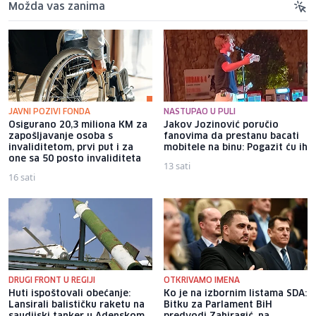
Možda vas zanima
JAVNI POZIVI FONDA
NASTUPAO U PULI
Osigurano 20,3 miliona KM za
Jakov Jozinović poručio
zapošljavanje osoba s
fanovima da prestanu bacati
invaliditetom, prvi put i za
mobitele na binu: Pogazit ću ih
one sa 50 posto invaliditeta
13 sati
16 sati
DRUGI FRONT U REGIJI
OTKRIVAMO IMENA
Huti ispoštovali obećanje:
Ko je na izbornim listama SDA:
Lansirali balističku raketu na
Bitku za Parlament BiH