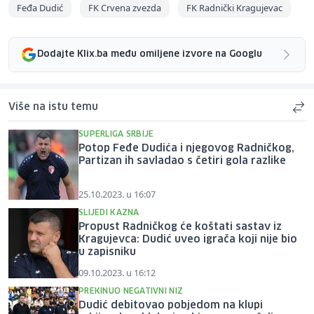
Feđa Dudić
FK Crvena zvezda
FK Radnički Kragujevac
Dodajte Klix.ba među omiljene izvore na Googlu
Više na istu temu
SUPERLIGA SRBIJE
Potop Feđe Dudića i njegovog Radničkog,
Partizan ih savladao s četiri gola razlike
25.10.2023. u 16:07
SLIJEDI KAZNA
Propust Radničkog će koštati sastav iz
Kragujevca: Dudić uveo igrača koji nije bio
u zapisniku
09.10.2023. u 16:12
PREKINUO NEGATIVNI NIZ
Dudić debitovao pobjedom na klupi