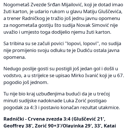
Nogometaš Zvezde Srđan Mijailović, koji je dotad imao
žuti karton, je udario rukom u glavu Matiju Gluščevića,
a trener Radničkog je tražio još jednu javnu opomenu
za nogometaša gostiju što sudija Novak Simović nije
uvažio i umjesto toga dodijelio njemu žuti karton.
Sa tribina su se začuli povici ''lopovi, lopovi'', no sudija
nije promijenio svoju odluku te je Dudiću ostala javna
opomena.
Nedugo poslije gosti su postigli još jedan gol i došli u
vodstvo, a u strijelce se upisao Mirko Ivanić koji je u 67.
pogodio još jednom.
Tu nije bio kraj uzbuđenjima budući da je u trećoj
minuti sudijske nadoknade Luka Zorić postigao
pogodak za 4:3 i postavio konačan rezultat utakmice.
Radnički - Crvena zvezda 3:4 (Gluščević 21',
Geoffrey 38', Zorić 90+3'/Olayinka 29', 33', Katai