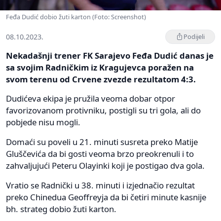
Feđa Dudić dobio žuti karton (Foto: Screenshot)
08.10.2023.
Podijeli
Nekadašnji trener FK Sarajevo Feđa Dudić danas je
sa svojim Radničkim iz Kragujevca poražen na
svom terenu od Crvene zvezde rezultatom 4:3.
Dudićeva ekipa je pružila veoma dobar otpor
favorizovanom protivniku, postigli su tri gola, ali do
pobjede nisu mogli.
Domaći su poveli u 21. minuti susreta preko Matije
Gluščevića da bi gosti veoma brzo preokrenuli i to
zahvaljujući Peteru Olayinki koji je postigao dva gola.
Vratio se Radnički u 38. minuti i izjednačio rezultat
preko Chinedua Geoffreyja da bi četiri minute kasnije
bh. strateg dobio žuti karton.