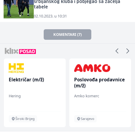
srbijanskog kluba i pobjegao sa začelja
tabele
02.10.2023. u 10:31
KOMENTARI (7)
Električar (m/ž)
Poslovođa prodavnice
(m/ž)
Hering
Amko komerc
Široki Brijeg
Sarajevo