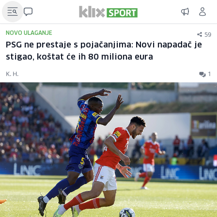
59
NOVO ULAGANJE
PSG ne prestaje s pojačanjima: Novi napadač je
stigao, koštat će ih 80 miliona eura
K. H.
1