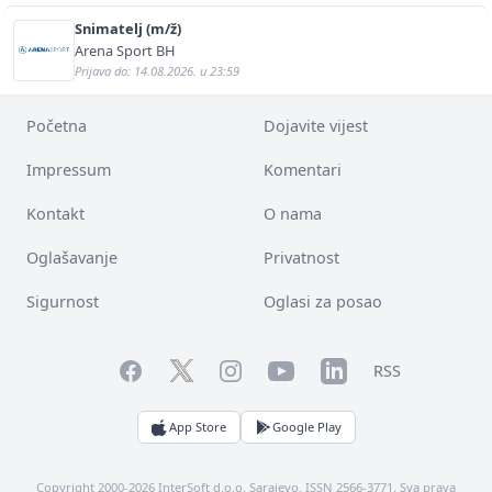
Snimatelj (m/ž)
Arena Sport BH
Prijava do: 14.08.2026. u 23:59
Početna
Dojavite vijest
Impressum
Komentari
Kontakt
O nama
Oglašavanje
Privatnost
Sigurnost
Oglasi za posao
Facebook
YouTube
LinkedIn
Twitter
Instagram
RSS
App Store
Google Play
Copyright 2000-2026 InterSoft d.o.o. Sarajevo. ISSN 2566-3771. Sva prava