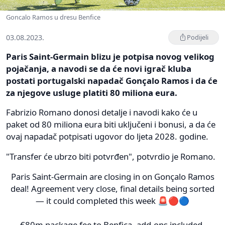
Goncalo Ramos u dresu Benfice
03.08.2023.
Podijeli
Paris Saint-Germain blizu je potpisa novog velikog
pojačanja, a navodi se da će novi igrač kluba
postati portugalski napadač Gonçalo Ramos i da će
za njegove usluge platiti 80 miliona eura.
Fabrizio Romano donosi detalje i navodi kako će u
paket od 80 miliona eura biti uključeni i bonusi, a da će
ovaj napadač potpisati ugovor do ljeta 2028. godine.
"Transfer će ubrzo biti potvrđen", potvrdio je Romano.
Paris Saint-Germain are closing in on Gonçalo Ramos
deal! Agreement very close, final details being sorted
— it could completed this week 🚨🔴🔵
€80m package fee to Benfica, add-ons included.