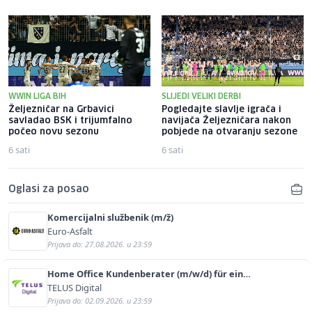
WWIN LIGA BIH
SLIJEDI VELIKI DERBI
Željezničar na Grbavici
Pogledajte slavlje igrača i
savladao BSK i trijumfalno
navijača Željezničara nakon
počeo novu sezonu
pobjede na otvaranju sezone
6 sati
6 sati
Oglasi za posao
Komercijalni službenik (m/ž)
Euro-Asfalt
Prijava do: 27.08.2026. u 23:59
Home Office Kundenberater (m/w/d) für ein
renommiertes Schuhunternehmen
TELUS Digital
Prijava do: 02.09.2026. u 23:59