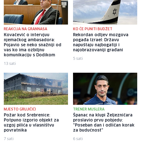
REAKCIJA NA GRANNASA
KO ĆE PUNITI BUDŽET
Kovačević o intervjuu
Rekordan odljev mozgova
njemačkog ambasadora:
pogađa Izrael: Državu
Pojavio se neko snažniji od
napuštaju najbogatiji i
vas ko ima ozbiljnu
najobrazovaniji građani
komunikaciju s Dodikom
5 sati
13 sati
MJESTO GRUJIČIĆI
TRENER MUSLERA
Požar kod Srebrenice:
Španac na klupi Željezničara
Potpuno izgorio objekt za
proslavio prvu pobjedu:
uzgoj pilića u vlasništvu
"Poseban dan i odličan korak
povratnika
za budućnost"
7 sati
6 sati