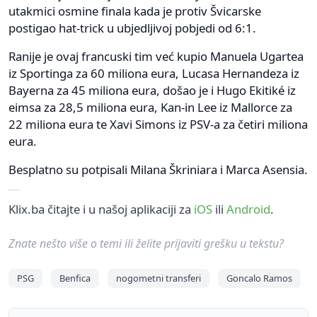
utakmici osmine finala kada je protiv Švicarske
postigao hat-trick u ubjedljivoj pobjedi od 6:1.
Ranije je ovaj francuski tim već kupio Manuela Ugartea
iz Sportinga za 60 miliona eura, Lucasa Hernandeza iz
Bayerna za 45 miliona eura, došao je i Hugo Ekitiké iz
eimsa za 28,5 miliona eura, Kan-in Lee iz Mallorce za
22 miliona eura te Xavi Simons iz PSV-a za četiri miliona
eura.
Besplatno su potpisali Milana Škriniara i Marca Asensia.
Klix.ba čitajte i u našoj aplikaciji za
iOS
ili
Android
.
Znate nešto više o temi ili želite prijaviti grešku u tekstu?
PSG
Benfica
nogometni transferi
Goncalo Ramos