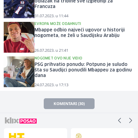
odlazak na tribine sve izgledniji za
Francuza
31.07.2023. u 11:44
EVROPA MOŽE ODAHNUTI
Mbappe odbio najveći ugovor u historiji
nogometa, ne želi u Saudijsku Arabiju
26.07.2023. u 21:41
NOGOMET OVO NIJE VIDIO
PSG prihvatio ponudu: Potpuno je suludo
šta su Saudijci ponudili Mbappeu za godinu
dana
24.07.2023. u 17:13
KOMENTARI (30)