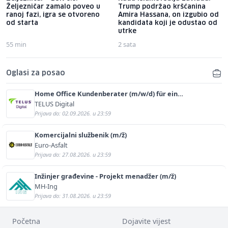
Željezničar zamalo poveo u
Trump podržao kršćanina
ranoj fazi, igra se otvoreno
Amira Hassana, on izgubio od
od starta
kandidata koji je odustao od
utrke
55 min
2 sata
Oglasi za posao
Home Office Kundenberater (m/w/d) für ein
renommiertes Schuhunternehmen
TELUS Digital
Prijava do: 02.09.2026. u 23:59
Komercijalni službenik (m/ž)
Euro-Asfalt
Prijava do: 27.08.2026. u 23:59
Inžinjer građevine - Projekt menadžer (m/ž)
MH-Ing
Prijava do: 31.08.2026. u 23:59
Početna
Dojavite vijest