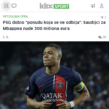
1
VRTOGLAVA CIFRA
PSG dobio "ponudu koja se ne odbija": Saudijci za
Mbappea nude 300 miliona eura
E. B.
30