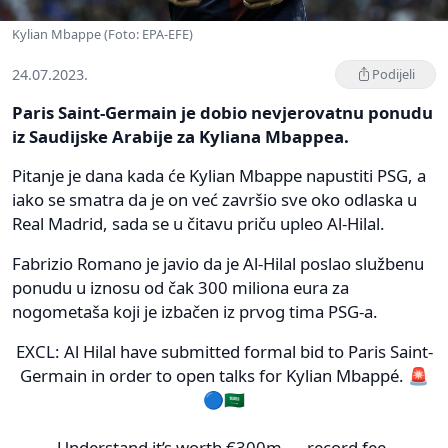
Kylian Mbappe (Foto: EPA-EFE)
24.07.2023.
Podijeli
Paris Saint-Germain je dobio nevjerovatnu ponudu
iz Saudijske Arabije za Kyliana Mbappea.
Pitanje je dana kada će Kylian Mbappe napustiti PSG, a
iako se smatra da je on već završio sve oko odlaska u
Real Madrid, sada se u čitavu priču upleo Al-Hilal.
Fabrizio Romano je javio da je Al-Hilal poslao službenu
ponudu u iznosu od čak 300 miliona eura za
nogometaša koji je izbačen iz prvog tima PSG-a.
EXCL: Al Hilal have submitted formal bid to Paris Saint-
Germain in order to open talks for Kylian Mbappé. 🚨
🔵🇸🇦
Understand it’s worth €300m — record fee.