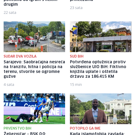
drugim
23 sata
22 sata
SUDAR DVA VOZILA
SUD BIH
Sarajevo: Saobraćajna nesreća
Potvrđena optužnica protiv
na tranzitu, hitna i policija na
službenice UIO BiH: Fiktivno
terenu, stvorile se ogromne
knjižila uplate i oštetila
gužve
državu za 186.415 KM
4 sata
15 min
PRVENSTVO BIH
POTOPILO GA IME
Željezničar - BSK 0:0:
Kada islamofobija zavlada: