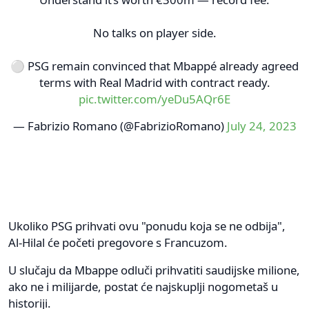
No talks on player side.
⚪️ PSG remain convinced that Mbappé already agreed
terms with Real Madrid with contract ready.
pic.twitter.com/yeDu5AQr6E
— Fabrizio Romano (@FabrizioRomano)
July 24, 2023
Ukoliko PSG prihvati ovu "ponudu koja se ne odbija",
Al-Hilal će početi pregovore s Francuzom.
U slučaju da Mbappe odluči prihvatiti saudijske milione,
ako ne i milijarde, postat će najskuplji nogometaš u
historiji.