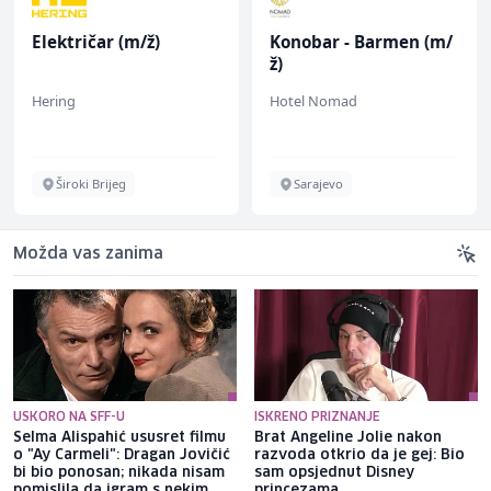
Električar (m/ž)
Konobar - Barmen (m/
ž)
Hering
Hotel Nomad
Široki Brijeg
Sarajevo
Možda vas zanima
USKORO NA SFF-U
ISKRENO PRIZNANJE
Selma Alispahić ususret filmu
Brat Angeline Jolie nakon
o "Ay Carmeli": Dragan Jovičić
razvoda otkrio da je gej: Bio
bi bio ponosan; nikada nisam
sam opsjednut Disney
pomislila da igram s nekim
princezama