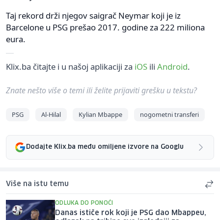
Taj rekord drži njegov saigrač Neymar koji je iz
Barcelone u PSG prešao 2017. godine za 222 miliona
eura.
Klix.ba čitajte i u našoj aplikaciji za
iOS
ili
Android
.
Znate nešto više o temi ili želite prijaviti grešku u tekstu?
PSG
Al-Hilal
Kylian Mbappe
nogometni transferi
Dodajte Klix.ba među omiljene izvore na Googlu
Više na istu temu
ODLUKA DO PONOĆI
Danas ističe rok koji je PSG dao Mbappeu,