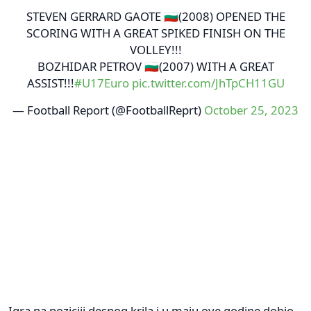
STEVEN GERRARD GAOTE 🇧🇬(2008) OPENED THE
SCORING WITH A GREAT SPIKED FINISH ON THE
VOLLEY!!!
BOZHIDAR PETROV 🇧🇬(2007) WITH A GREAT
ASSIST!!!
#U17Euro
pic.twitter.com/JhTpCH11GU
— Football Report (@FootballReprt)
October 25, 2023
Igra na poziciji desnog krila i u maju ove godine dobio