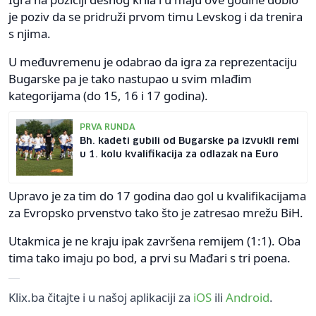
je poziv da se pridruži prvom timu Levskog i da trenira
s njima.
U međuvremenu je odabrao da igra za reprezentaciju
Bugarske pa je tako nastupao u svim mlađim
kategorijama (do 15, 16 i 17 godina).
PRVA RUNDA
Bh. kadeti gubili od Bugarske pa izvukli remi
u 1. kolu kvalifikacija za odlazak na Euro
Upravo je za tim do 17 godina dao gol u kvalifikacijama
za Evropsko prvenstvo tako što je zatresao mrežu BiH.
Utakmica je ne kraju ipak završena remijem (1:1). Oba
tima tako imaju po bod, a prvi su Mađari s tri poena.
Klix.ba čitajte i u našoj aplikaciji za
iOS
ili
Android
.