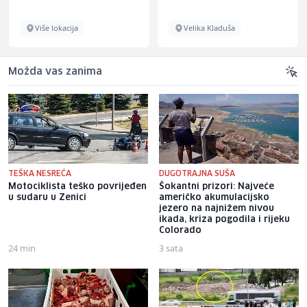
Više lokacija
Velika Kladuša
Možda vas zanima
TEŠKA NESREĆA
DUGOTRAJNA SUŠA
Motociklista teško povrijeđen
Šokantni prizori: Najveće
u sudaru u Zenici
američko akumulacijsko
jezero na najnižem nivou
ikada, kriza pogodila i rijeku
Colorado
24 min
3 sata