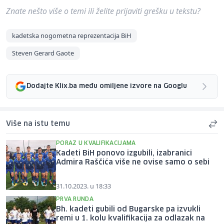
Znate nešto više o temi ili želite prijaviti grešku u tekstu?
kadetska nogometna reprezentacija BiH
Steven Gerard Gaote
Dodajte Klix.ba među omiljene izvore na Googlu
Više na istu temu
PORAZ U KVALIFIKACIJAMA
Kadeti BiH ponovo izgubili, izabranici
Admira Raščića više ne ovise samo o sebi
31.10.2023. u 18:33
PRVA RUNDA
Bh. kadeti gubili od Bugarske pa izvukli
remi u 1. kolu kvalifikacija za odlazak na