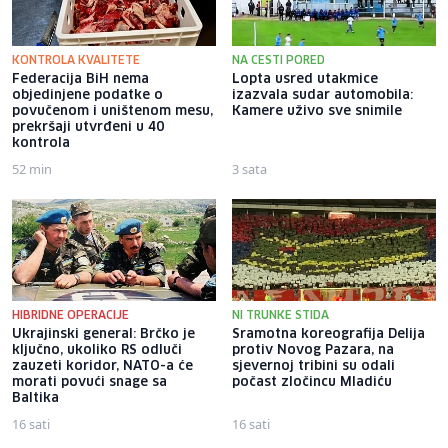
KONTROLA KVALITETE
NA CESTI PORED
Federacija BiH nema
Lopta usred utakmice
objedinjene podatke o
izazvala sudar automobila:
povučenom i uništenom mesu,
Kamere uživo sve snimile
prekršaji utvrđeni u 40
kontrola
52 min
3 sata
HIBRIDNE OPERACIJE
NI TRUNKE STIDA
Ukrajinski general: Brčko je
Sramotna koreografija Delija
ključno, ukoliko RS odluči
protiv Novog Pazara, na
zauzeti koridor, NATO-a će
sjevernoj tribini su odali
morati povući snage sa
počast zločincu Mladiću
Baltika
16 sati
16 sati