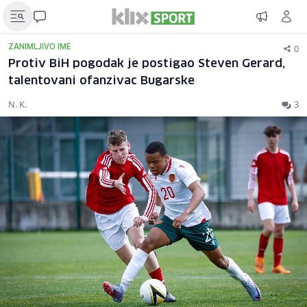
0
ZANIMLJIVO IME
Protiv BiH pogodak je postigao Steven Gerard,
talentovani ofanzivac Bugarske
N. K.
3