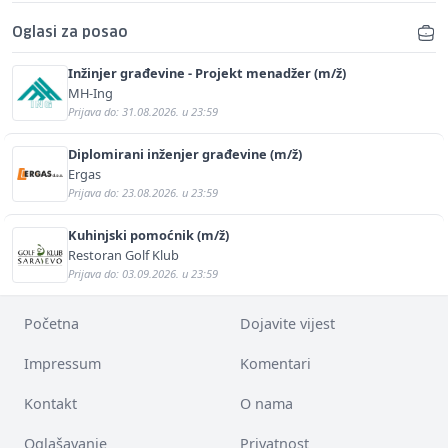
Oglasi za posao
Inžinjer građevine - Projekt menadžer (m/ž)
MH-Ing
Prijava do: 31.08.2026. u 23:59
Diplomirani inženjer građevine (m/ž)
Ergas
Prijava do: 23.08.2026. u 23:59
Kuhinjski pomoćnik (m/ž)
Restoran Golf Klub
Prijava do: 03.09.2026. u 23:59
Početna
Dojavite vijest
Impressum
Komentari
Kontakt
O nama
Oglašavanje
Privatnost