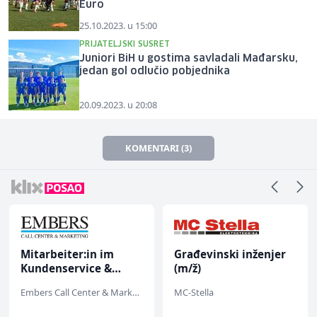
Euro
25.10.2023. u 15:00
PRIJATELJSKI SUSRET
Juniori BiH u gostima savladali Mađarsku,
jedan gol odlučio pobjednika
20.09.2023. u 20:08
KOMENTARI (3)
Mitarbeiter:in im
Građevinski inženjer
Kundenservice &
(m/ž)
Support (m/w/d)
Embers Call Center & Marketing
MC-Stella