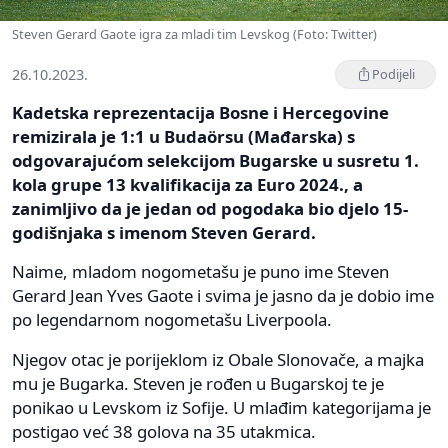
Steven Gerard Gaote igra za mladi tim Levskog (Foto: Twitter)
26.10.2023.
Podijeli
Kadetska reprezentacija Bosne i Hercegovine
remizirala je 1:1 u Budaörsu (Mađarska) s
odgovarajućom selekcijom Bugarske u susretu 1.
kola grupe 13 kvalifikacija za Euro 2024., a
zanimljivo da je jedan od pogodaka bio djelo 15-
godišnjaka s imenom Steven Gerard.
Naime, mladom nogometašu je puno ime Steven
Gerard Jean Yves Gaote i svima je jasno da je dobio ime
po legendarnom nogometašu Liverpoola.
Njegov otac je porijeklom iz Obale Slonovače, a majka
mu je Bugarka. Steven je rođen u Bugarskoj te je
ponikao u Levskom iz Sofije. U mlađim kategorijama je
postigao već 38 golova na 35 utakmica.