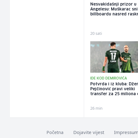
Nesvakidašnji prizor u
Angelesu: Muškarac sni
billboardu nasred rask
20 sati
IDE KOD DEMIROVIĆA
Potvrda i iz kluba: Dže
Pejčinović pravi veliki
transfer za 25 miliona
26 min
Dojavite vijest
Impressu
Početna