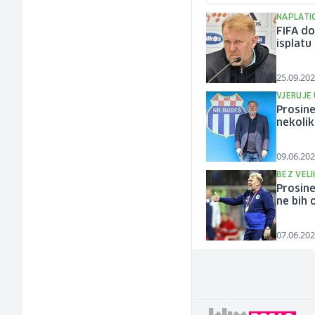
NAPLATI
FIFA do
isplatu 
25.09.202
VJERUJE
Prosine
nekolik
09.06.202
BEZ VELI
Prosine
ne bih 
07.06.202