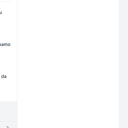
u
imamo
o da