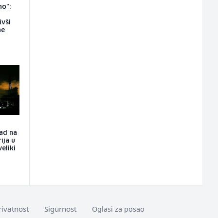
no":
ivši
ne
pad na
ija u
veliki
rivatnost
Sigurnost
Oglasi za posao