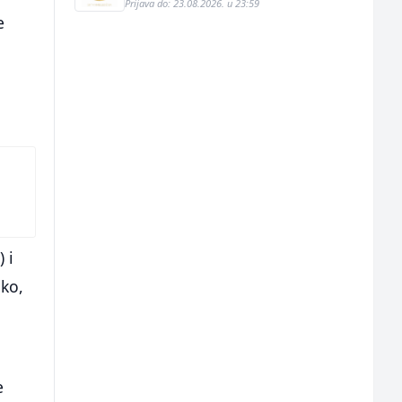
Prijava do: 23.08.2026. u 23:59
e
 i
ako,
e