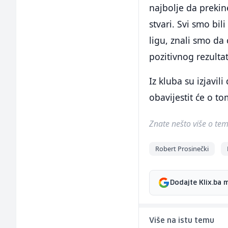
najbolje da prekine
stvari. Svi smo bil
ligu, znali smo da 
pozitivnog rezultat
Iz kluba su izjavi
obavijestit će o to
Znate nešto više o temi 
Robert Prosinečki
Dodajte Klix.ba 
Više na istu temu