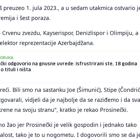
š preuzeo 1. jula 2023., a u sedam utakmica ostvario j
emija i šest poraza.
o Crvenu zvezdu, Kayserispor, Denizlispor i Olimpiju, a
 selektor reprezentacije Azerbajdžana.
PORUKA
čki odgovorio na gnusne uvrede: Isfrustrirani ste, 18 godina
o tituli i ništa
ći. Bili smo na sastanku Joe (Šimunić), Stipe (Čondrić)
zgovarali, vidjeli da je najbolje da se raziđemo i da sv
krene na svoju stranu", kratko je rekao Prosinečki.
no žao jer Prosinečki je velik gospodin i jednako tako
žalost, tako je to u nogometu. I dogovorili smo se da j