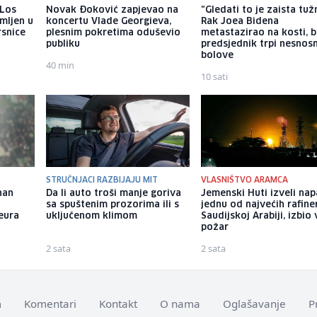
 Los
Novak Đoković zapjevao na
"Gledati to je zaista tuž
mljen u
koncertu Vlade Georgieva,
Rak Joea Bidena
rsnice
plesnim pokretima oduševio
metastazirao na kosti, b
publiku
predsjednik trpi nesnos
bolove
40 min
10 sati
STRUČNJACI RAZBIJAJU MIT
VLASNIŠTVO ARAMCA
nan
Da li auto troši manje goriva
Jemenski Huti izveli na
sa spuštenim prozorima ili s
jednu od najvećih rafiner
 eura
uključenom klimom
Saudijskoj Arabiji, izbio 
požar
2 sata
2 sata
m
Komentari
Kontakt
O nama
Oglašavanje
P