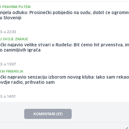
O PRAVNIM PUTEM
nijela odluku: Prosinečki pobijedio na sudu, dobit će ogromn
u Sloveniji
3. u 22:33
 U SVOJE ZNANJE
čki najavio velike stvari u Rudešu: Bit ćemo hit prvenstva, 
o zanimljivih igrača
3. u 13:07
KIH FINANSIJA
čki napravio senzaciju izborom novog kluba: Iako sam reka
ovdje radio, prihvatio sam
3. u 14:01
KOMENTARI (37)