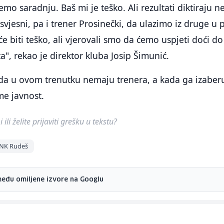
mo saradnju. Baš mi je teško. Ali rezultati diktiraju n
i svjesni, pa i trener Prosinečki, da ulazimo iz druge u 
će biti teško, ali vjerovali smo da ćemo uspjeti doći do
a", rekao je direktor kluba Josip Šimunić.
li da u ovom trenutku nemaju trenera, a kada ga izaber
me javnost.
ili želite prijaviti grešku u tekstu?
NK Rudeš
među omiljene izvore na Googlu