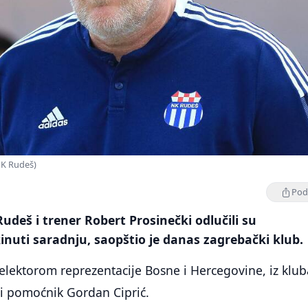
NK Rudeš)
Podi
deš i trener Robert Prosinečki odlučili su
nuti saradnju, saopštio je danas zagrebački klub.
elektorom reprezentacije Bosne i Hercegovine, iz klub
vi pomoćnik Gordan Ciprić.