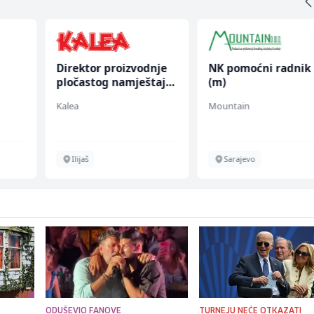
Direktor proizvodnje
NK pomoćni radnik
pločastog namještaja
(m)
(m/ž)
Kalea
Mountain
chen
Ilijaš
Sarajevo
ODUŠEVIO FANOVE
TURNEJU NEĆE OTKAZATI