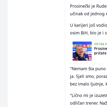
Prosinečki je Rude
učinak od jednog r
U karijeri još vodi
osim BiH, bio je i
OŠTRA 
Prosine
pričate 
"Nemam šta puno re
ja. Sjeli smo, pora
bez imalo ljutnje, 
"Lično mi je izuzet
odličan trener. Na