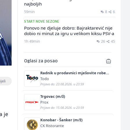
najboljih
59min
8
6
START NOVE SEZONE
Ponovo ne djeluje dobro: Bajraktarević nije
dobio ni minut za igru u velikom kiksu PSV-a
1h 49min
26
45
Oglasi za posao
Radnik u prodavnici mješovite robe
(m/ž)
Todo
jeli
Prijava do: 23.08.2026. u 23:59
Trgovac (m/ž)
Prox
Prijava do: 15.08.2026. u 23:59
a je
Konobar - Šanker (m/ž)
CK Ristorante