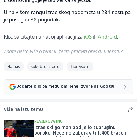
U najvišem rangu izraelskog nogometa u 284 nastupa
je postigao 88 pogodaka.
Klix.ba čitajte i u našoj aplikaciji za
iOS
ili
Android
.
Znate nešto više o temi ili želite prijaviti grešku u tekstu?
Hamas
sukobi u Izraelu
Lior Asulin
Dodajte Klix.ba među omiljene izvore na Googlu
Više na istu temu
NEVJEROVATNO
Izraelski golman podijelio supruginu
poruku: Nećemo zaboraviti 1.400 braće i