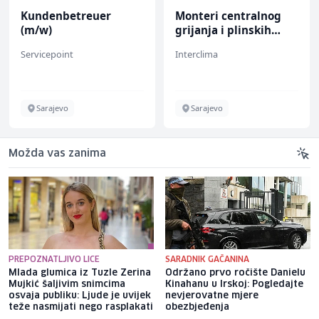
Kundenbetreuer
Monteri centralnog
(m/w)
grijanja i plinskih
instalacija (m)
Servicepoint
Interclima
Sarajevo
Sarajevo
Možda vas zanima
PREPOZNATLJIVO LICE
SARADNIK GAČANINA
Mlada glumica iz Tuzle Zerina
Održano prvo ročište Danielu
Mujkić šaljivim snimcima
Kinahanu u Irskoj: Pogledajte
osvaja publiku: Ljude je uvijek
nevjerovatne mjere
teže nasmijati nego rasplakati
obezbjeđenja