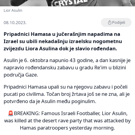
Lior Asulin
08.10.2023.
Podijeli
Pripadnici Hamasa u jučerašnjim napadima na
Izrael su ubili nekadašnju izraelsku nogometnu
zvijezdu Liora Asulina dok je slavio rođendan.
Asulin je 6. oktobra napunio 43 godine, a dan kasnije je
napravio rođendansku zabavu u gradu Re'im u blizini
područja Gaze.
Pripadnici Hamasa upali su na njegovu zabavu i počeli
pucati po civilima. Točan broj žrtava još se ne zna, ali je
potvrđeno da je Asulin među poginulim.
🚨BREAKING: Famous Israeli Footballer, Lior Asulin,
was killed at the desert rave party that was attacked by
Hamas paratroopers yesterday morning.