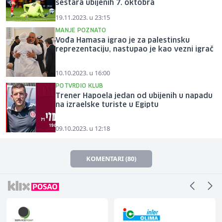
sestara ubijenih 7. oktobra
19.11.2023. u 23:15
MANJE POZNATO
Vođa Hamasa igrao je za palestinsku
reprezentaciju, nastupao je kao vezni igrač
10.10.2023. u 16:00
POTVRDIO KLUB
Trener Hapoela jedan od ubijenih u napadu
na izraelske turiste u Egiptu
09.10.2023. u 12:18
KOMENTARI (80)