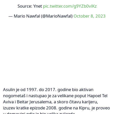
Source: Ynet
pic.twitter.com/g9YZb0vlKz
— Mario Nawfal (@MarioNawfal)
October 8, 2023
Asulin je od 1997. do 2017. godine bio aktivan
nogometaš i nastupao je za velikane poput Hapoel Tel
Aviva i Beitar Jerusalema, a skoro čitavu karijeru,
izuzev kratke epizode 2008. godine na Kipru, je proveo
u domovini gdje je bio velika zvijezda.