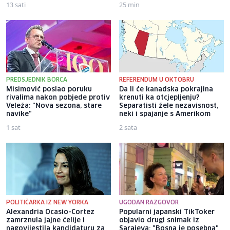
13 sati
25 min
PREDSJEDNIK BORCA
REFERENDUM U OKTOBRU
Misimović poslao poruku
Da li će kanadska pokrajina
rivalima nakon pobjede protiv
krenuti ka otcjepljenju?
Veleža: "Nova sezona, stare
Separatisti žele nezavisnost,
navike"
neki i spajanje s Amerikom
1 sat
2 sata
POLITIČARKA IZ NEW YORKA
UGODAN RAZGOVOR
Alexandria Ocasio-Cortez
Popularni japanski TikToker
zamrznula jajne ćelije i
objavio drugi snimak iz
nagovijestila kandidaturu za
Sarajeva: "Bosna je posebna"