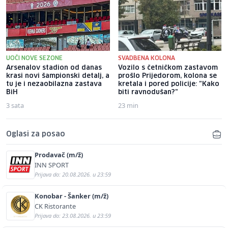
UOČI NOVE SEZONE
SVADBENA KOLONA
Arsenalov stadion od danas
Vozilo s četničkom zastavom
krasi novi šampionski detalj, a
prošlo Prijedorom, kolona se
tu je i nezaobilazna zastava
kretala i pored policije: "Kako
BiH
biti ravnodušan?"
3 sata
23 min
Oglasi za posao
Prodavač (m/ž)
INN SPORT
Prijava do: 20.08.2026. u 23:59
Konobar - Šanker (m/ž)
CK Ristorante
Prijava do: 23.08.2026. u 23:59