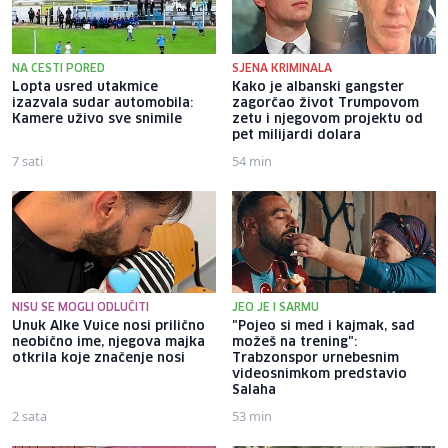
NA CESTI PORED
SJENA KRIMINALA
Lopta usred utakmice
Kako je albanski gangster
izazvala sudar automobila:
zagorčao život Trumpovom
Kamere uživo sve snimile
zetu i njegovom projektu od
pet milijardi dolara
7 sati
54 min
NISU SE MOGLI ODLUČITI
JEO JE I SARMU
Unuk Alke Vuice nosi prilično
"Pojeo si med i kajmak, sad
neobično ime, njegova majka
možeš na trening":
otkrila koje značenje nosi
Trabzonspor urnebesnim
videosnimkom predstavio
Salaha
2 sata
53 min