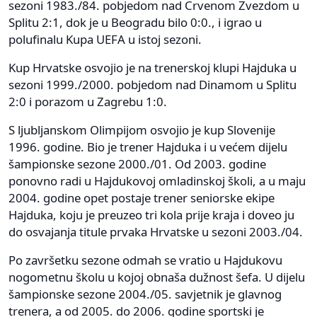
sezoni 1983./84. pobjedom nad Crvenom Zvezdom u
Splitu 2:1, dok je u Beogradu bilo 0:0., i igrao u
polufinalu Kupa UEFA u istoj sezoni.
Kup Hrvatske osvojio je na trenerskoj klupi Hajduka u
sezoni 1999./2000. pobjedom nad Dinamom u Splitu
2:0 i porazom u Zagrebu 1:0.
S ljubljanskom Olimpijom osvojio je kup Slovenije
1996. godine. Bio je trener Hajduka i u većem dijelu
šampionske sezone 2000./01. Od 2003. godine
ponovno radi u Hajdukovoj omladinskoj školi, a u maju
2004. godine opet postaje trener seniorske ekipe
Hajduka, koju je preuzeo tri kola prije kraja i doveo ju
do osvajanja titule prvaka Hrvatske u sezoni 2003./04.
Po završetku sezone odmah se vratio u Hajdukovu
nogometnu školu u kojoj obnaša dužnost šefa. U dijelu
šampionske sezone 2004./05. savjetnik je glavnog
trenera, a od 2005. do 2006. godine sportski je