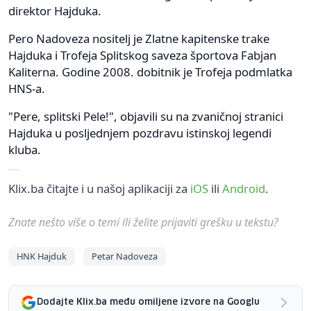
direktor Hajduka.
Pero Nadoveza nositelj je Zlatne kapitenske trake
Hajduka i Trofeja Splitskog saveza športova Fabjan
Kaliterna. Godine 2008. dobitnik je Trofeja podmlatka
HNS-a.
"Pere, splitski Pele!", objavili su na zvaničnoj stranici
Hajduka u posljednjem pozdravu istinskoj legendi
kluba.
Klix.ba čitajte i u našoj aplikaciji za
iOS
ili
Android
.
Znate nešto više o temi ili želite prijaviti grešku u tekstu?
HNK Hajduk
Petar Nadoveza
Dodajte Klix.ba među omiljene izvore na Googlu