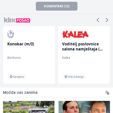
KOMENTARI (12)
Konobar (m/ž)
Voditelj poslovnice
salona namještaja (m/
ž)
Borbono
Kalea
Sarajevo
Više lokacija
Možda vas zanima