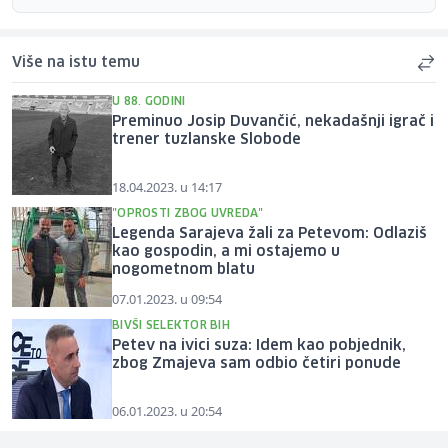
Više na istu temu
U 88. GODINI
Preminuo Josip Duvančić, nekadašnji igrač i
trener tuzlanske Slobode
18.04.2023. u 14:17
"OPROSTI ZBOG UVREDA"
Legenda Sarajeva žali za Petevom: Odlaziš
kao gospodin, a mi ostajemo u
nogometnom blatu
07.01.2023. u 09:54
BIVŠI SELEKTOR BIH
Petev na ivici suza: Idem kao pobjednik,
zbog Zmajeva sam odbio četiri ponude
06.01.2023. u 20:54