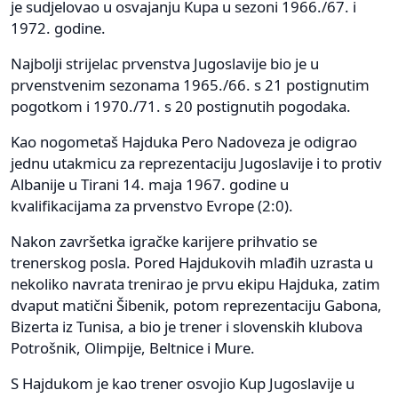
je sudjelovao u osvajanju Kupa u sezoni 1966./67. i
1972. godine.
Najbolji strijelac prvenstva Jugoslavije bio je u
prvenstvenim sezonama 1965./66. s 21 postignutim
pogotkom i 1970./71. s 20 postignutih pogodaka.
Kao nogometaš Hajduka Pero Nadoveza je odigrao
jednu utakmicu za reprezentaciju Jugoslavije i to protiv
Albanije u Tirani 14. maja 1967. godine u
kvalifikacijama za prvenstvo Evrope (2:0).
Nakon završetka igračke karijere prihvatio se
trenerskog posla. Pored Hajdukovih mlađih uzrasta u
nekoliko navrata trenirao je prvu ekipu Hajduka, zatim
dvaput matični Šibenik, potom reprezentaciju Gabona,
Bizerta iz Tunisa, a bio je trener i slovenskih klubova
Potrošnik, Olimpije, Beltnice i Mure.
S Hajdukom je kao trener osvojio Kup Jugoslavije u