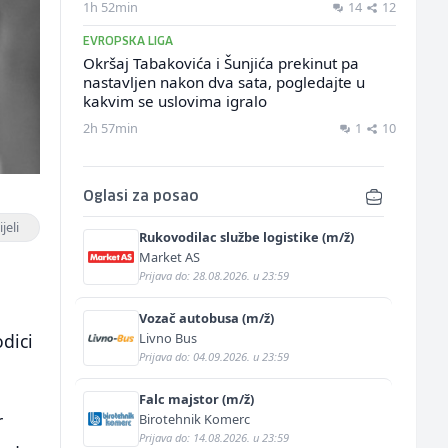
1h 52min
14
12
EVROPSKA LIGA
Okršaj Tabakovića i Šunjića prekinut pa
nastavljen nakon dva sata, pogledajte u
kakvim se uslovima igralo
2h 57min
1
10
Oglasi za posao
jeli
Rukovodilac službe logistike (m/ž)
Market AS
Prijava do: 28.08.2026. u 23:59
Vozač autobusa (m/ž)
Livno Bus
odici
Prijava do: 04.09.2026. u 23:59
Falc majstor (m/ž)
r
Birotehnik Komerc
Prijava do: 14.08.2026. u 23:59