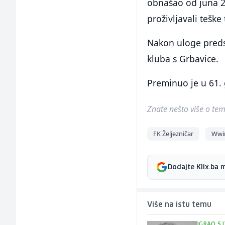
obnašao od juna 2
proživljavali teške
Nakon uloge preds
kluba s Grbavice.
Preminuo je u 61. 
Znate nešto više o temi 
FK Željezničar
Wwin
Dodajte Klix.ba 
Više na istu temu
IGRAO S