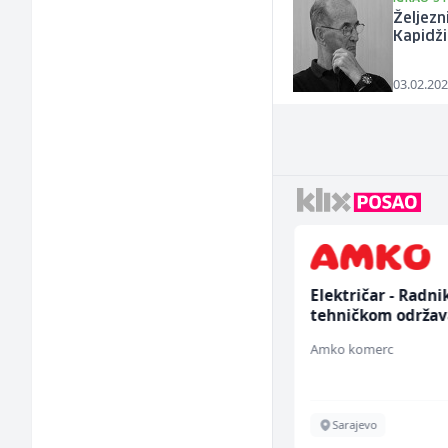
Željezn
Kapidži
03.02.202
Sachbearbeiter in der
Električar - Radni
Schaltungsabteilung
tehničkom održav
(m/w)
(m/ž)
Servicepoint
Amko komerc
Sarajevo
Sarajevo