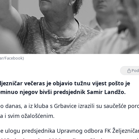
čar/Facebook)
Podi
jezničar večeras je objavio tužnu vijest pošto je
eminuo njegov bivši predsjednik Samir Landžo.
 danas, a iz kluba s Grbavice izrazili su saučešće por
ma i svim ožalošćenim.
je ulogu predsjednika Upravnog odbora FK Željezniča