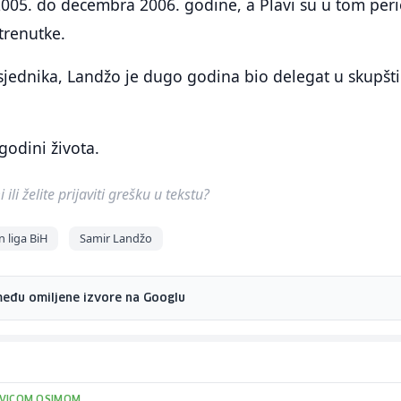
005. do decembra 2006. godine, a Plavi su u tom per
 trenutke.
jednika, Landžo je dugo godina bio delegat u skupšti
godini života.
ili želite prijaviti grešku u tekstu?
 liga BiH
Samir Landžo
među omiljene izvore na Googlu
 IVICOM OSIMOM