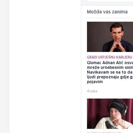
Možda vas zanima
GRADI USPJEŠNU KARIJERU
Glumac Adnan Alić osv
mreže urnebesnim sni
Navikavam se na to d
ljudi prepoznaju gdje 
pojavim
4 sata