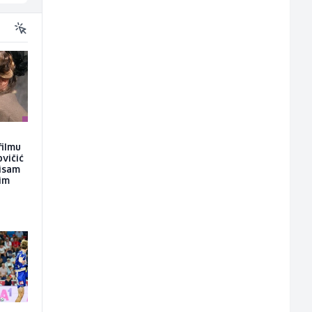
filmu
ovičić
nisam
kim