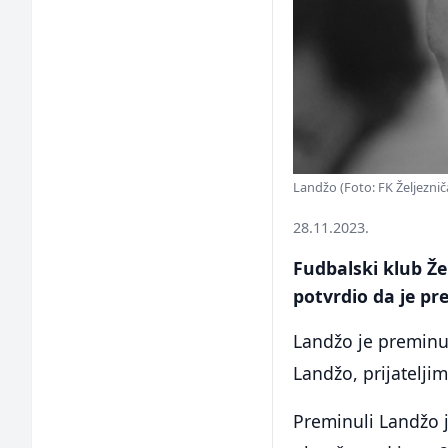
Landžo (Foto: FK Željezni
28.11.2023.
Fudbalski klub Žel
potvrdio da je pr
Landžo je preminuo
Landžo, prijatelji
Preminuli Landžo 