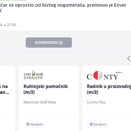
ičar se oprostio od bivšeg nogometaša, preminuo je Enver
ć
4. u 21:50
KOMENTARI (3)
k na
Kuhinjski pomoćnik
Radnik u proizvodnj
anju
(m/ž)
(m/ž)
Restoran Golf Klub
Conty Plus
Sarajevo
Sarajevo