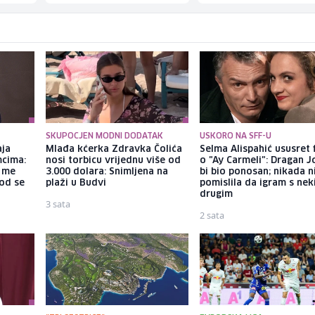
SKUPOCJEN MODNI DODATAK
USKORO NA SFF-U
aja
Mlađa kćerka Zdravka Čolića
Selma Alispahić ususret 
mcima:
nosi torbicu vrijednu više od
o "Ay Carmeli": Dragan J
a me
3.000 dolara: Snimljena na
bi bio ponosan; nikada 
god se
plaži u Budvi
pomislila da igram s ne
drugim
3 sata
2 sata