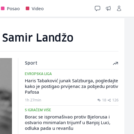
Posao
Video
r Samir Landžo
Sport
EVROPSKA LIGA
Haris Tabaković junak Salzburga, pogledajte
kako je postigao prvijenac za pobjedu protiv
Pafosa
1h 27min
18
126
S IGRAČEM VIŠE
Borac se ispromašivao protiv Bjelorusa i
ostvario minimalan trijumf u Banjoj Luci,
odluka pada u revanšu