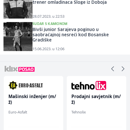
trener omladinaca Sloge iz Doboja
28.07.2023. u 22:53
SUDAR S KAMIONOM
Bivši junior Sarajeva poginuo u
saobraćajnoj nesreći kod Bosanske
Gradiške
15.06.2023. u 12:06
Mašinski inženjer (m/
Prodajni savjetnik (m/
ž)
ž)
Euro-Asfalt
Tehnolix