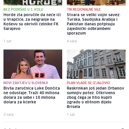
BEZ PODRŠKE U 1. KOLU
TRI REGIONALNE SILE
Horde zla poručile da neće ići
Stvara se veliki vojni savez:
u Vrapčiće, za neigranje na
Turska, Saudijska Arabija i
Koševu su okrivili čelnike FK
Pakistan danas potpisuju
Sarajevo
zajednički odbrambeni
sporazum
1 sat
4 sata
NOVI ZAHTJEV U SLOVENIJI
PLAN VLADE SE IZJALOVIO
Bivša zaručnica Luke Dončića
Raskrinkan još jedan Orbanov
ne odustaje: Traži 40 miliona
sumnjiv potez: Otkriveno
dolara za sebe i 10 miliona
zbog čega je htio kupiti
dolara za kćerke
zgradu u elitnom dijelu
Brisela
3 sata
1 sat