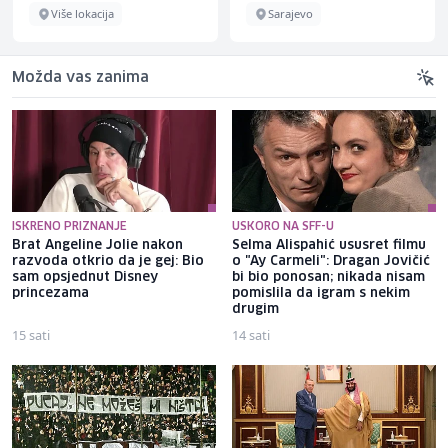
Više lokacija
Sarajevo
Možda vas zanima
ISKRENO PRIZNANJE
USKORO NA SFF-U
Brat Angeline Jolie nakon
Selma Alispahić ususret filmu
razvoda otkrio da je gej: Bio
o "Ay Carmeli": Dragan Jovičić
sam opsjednut Disney
bi bio ponosan; nikada nisam
princezama
pomislila da igram s nekim
drugim
15 sati
14 sati