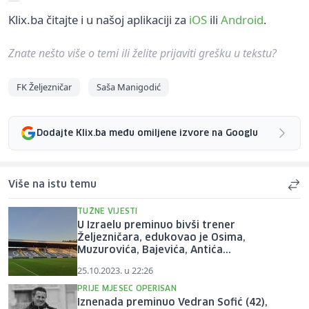
Klix.ba čitajte i u našoj aplikaciji za
iOS
ili
Android
.
Znate nešto više o temi ili želite prijaviti grešku u tekstu?
FK Željezničar
Saša Manigodić
Dodajte Klix.ba među omiljene izvore na Googlu
Više na istu temu
TUŽNE VIJESTI
U Izraelu preminuo bivši trener
Željezničara, edukovao je Osima,
Muzurovića, Bajevića, Antića...
25.10.2023. u 22:26
PRIJE MJESEC OPERISAN
Iznenada preminuo Vedran Sofić (42),