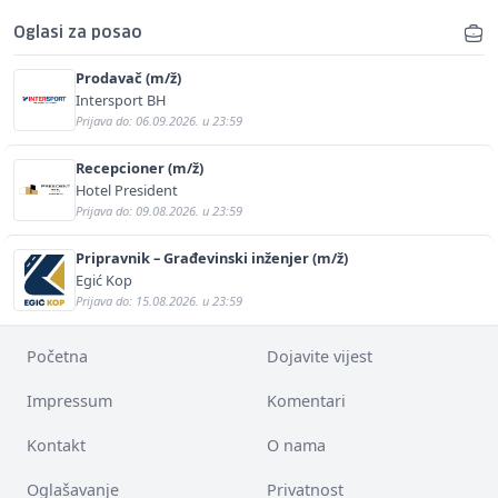
Oglasi za posao
Prodavač (m/ž)
Intersport BH
Prijava do: 06.09.2026. u 23:59
Recepcioner (m/ž)
Hotel President
Prijava do: 09.08.2026. u 23:59
Pripravnik – Građevinski inženjer (m/ž)
Egić Kop
Prijava do: 15.08.2026. u 23:59
Početna
Dojavite vijest
Impressum
Komentari
Kontakt
O nama
Oglašavanje
Privatnost