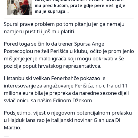
mu pred kućom, prate gdje pere veš, gdje
mu je supruga...
Spursi prave problem po tom pitanju jer ga nemaju
namjeru pustiti i još mu platiti.
Pored toga se činilo da trener Spursa Ange
Postecoglou ne želi Perišića u klubu, očito je promijenio
mišljenje jer je malo igrača koji mogu pokrivati više
pozicija poput hrvatskog reprezentativca.
I istanbulski velikan Fenerbahče pokazao je
interesovanje za angažovanje Perišića, no cifra od 11
miliona eura bila je prepreka da naredne sezone dijeli
svlačionicu sa našim Edinom Džekom.
Podsjetimo, vijest o njegovom potencijalnom prelasku
u Hajduk lansirao je italijanski novinar Gianluca Di
Marzio.