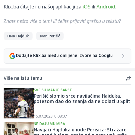
Klix.ba čitajte i u našoj aplikaciji za
iOS
ili
Android
.
Znate nešto više o temi ili želite prijaviti grešku u tekstu?
HNK Hajduk
Ivan Perišić
Dodajte Klix.ba među omiljene izvore na Googlu
Više na istu temu
SVE SU MANJE ŠANSE
Perišić slomio srce navijačima Hajduka,
potezom dao do znanja da ne dolazi u Split
15.07.2023. u 08:07
NE DAJU MU MIRA
Navijači Hajduka uhode Perišića: Stražare