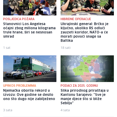
POSLJEDICA POŽARA
HIBRIDNE OPERACIJE
Stanovnici Los Angelesa
Ukrajinski general: Brčko je
očajni zbog miliona kilograma
ključno, ukoliko RS odluči
trule hrane, širi se nesnosan
zauzeti koridor, NATO-a će
smrad
morati povući snage sa
Baltika
1 sat
18 sati
UPRKOS PROBLEMIMA
PODACI ZA 2025. GODINU
Njemačka oborila rekord u
Slika prirodnog priraštaja u
izvozu: Ove godine se desilo
Kantonu Sarajevo: "Sve je
ono što dugo nije zabilježeno
manje djece što si bliže
Sebilju"
3 sata
4 sata