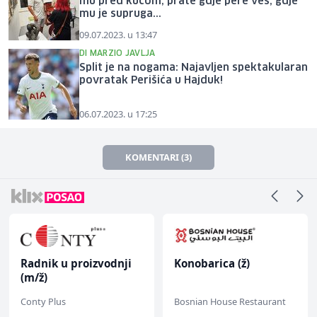
mu pred kućom, prate gdje pere veš, gdje
mu je supruga...
09.07.2023. u 13:47
DI MARZIO JAVLJA
Split je na nogama: Najavljen spektakularan
povratak Perišića u Hajduk!
06.07.2023. u 17:25
KOMENTARI (3)
Radnik u proizvodnji
Konobarica (ž)
(m/ž)
Conty Plus
Bosnian House Restaurant