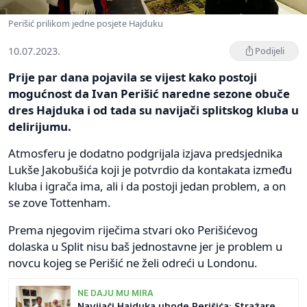
Perišić prilikom jedne posjete Hajduku
10.07.2023.
Podijeli
Prije par dana pojavila se vijest kako postoji
mogućnost da Ivan Perišić naredne sezone obuče
dres Hajduka i od tada su navijači splitskog kluba u
delirijumu.
Atmosferu je dodatno podgrijala izjava predsjednika
Lukše Jakobušića koji je potvrdio da kontakata između
kluba i igrača ima, ali i da postoji jedan problem, a on
se zove Tottenham.
Prema njegovim riječima stvari oko Perišićevog
dolaska u Split nisu baš jednostavne jer je problem u
novcu kojeg se Perišić ne želi odreći u Londonu.
NE DAJU MU MIRA
Navijači Hajduka uhode Perišića: Stražare