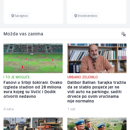
Sarajevo
Inostranstvo
Možda vas zanima
I TO JE MOGUĆE
URBANO ZELENILO
Fanovi u Srbiji šokirani: Ovako
Dalibor Ballian: Sarajka tražila
izgleda stadion od 28 miliona
da se stablo posječe jer ne
eura kojeg su Vučić i Dodik
vidi auto na parkingu; saditi
otvorili nedavno
drveće po ovim vrućinama
nije normalno
4 sata
1 sat