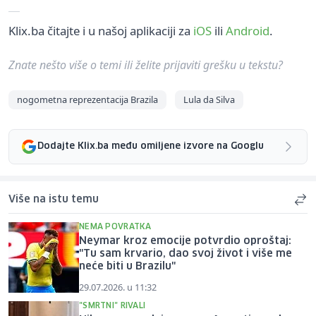
Klix.ba čitajte i u našoj aplikaciji za
iOS
ili
Android
.
Znate nešto više o temi ili želite prijaviti grešku u tekstu?
nogometna reprezentacija Brazila
Lula da Silva
Dodajte Klix.ba među omiljene izvore na Googlu
Više na istu temu
NEMA POVRATKA
Neymar kroz emocije potvrdio oproštaj:
"Tu sam krvario, dao svoj život i više me
neće biti u Brazilu"
29.07.2026. u 11:32
"SMRTNI" RIVALI