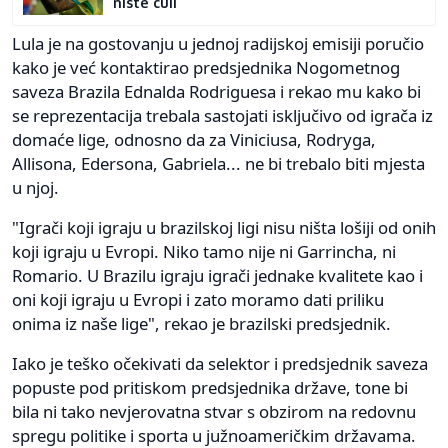
niste čuli
Lula je na gostovanju u jednoj radijskoj emisiji poručio
kako je već kontaktirao predsjednika Nogometnog
saveza Brazila Ednalda Rodriguesa i rekao mu kako bi
se reprezentacija trebala sastojati isključivo od igrača iz
domaće lige, odnosno da za Viniciusa, Rodryga,
Allisona, Edersona, Gabriela... ne bi trebalo biti mjesta
u njoj.
"Igrači koji igraju u brazilskoj ligi nisu ništa lošiji od onih
koji igraju u Evropi. Niko tamo nije ni Garrincha, ni
Romario. U Brazilu igraju igrači jednake kvalitete kao i
oni koji igraju u Evropi i zato moramo dati priliku
onima iz naše lige", rekao je brazilski predsjednik.
Iako je teško očekivati da selektor i predsjednik saveza
popuste pod pritiskom predsjednika države, tone bi
bila ni tako nevjerovatna stvar s obzirom na redovnu
spregu politike i sporta u južnoameričkim državama.