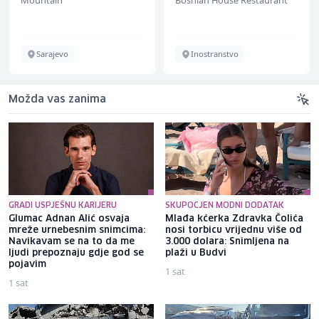
Sarajevo
Inostranstvo
Možda vas zanima
GRADI USPJEŠNU KARIJERU
SKUPOCJEN MODNI DODATAK
Glumac Adnan Alić osvaja
Mlađa kćerka Zdravka Čolića
mreže urnebesnim snimcima:
nosi torbicu vrijednu više od
Navikavam se na to da me
3.000 dolara: Snimljena na
ljudi prepoznaju gdje god se
plaži u Budvi
pojavim
1 sat
1 sat