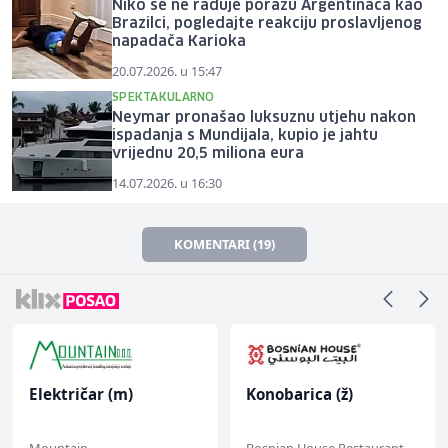
Niko se ne raduje porazu Argentinaca kao
Brazilci, pogledajte reakciju proslavljenog
napadača Karioka
20.07.2026. u 15:47
SPEKTAKULARNO
Neymar pronašao luksuznu utjehu nakon
ispadanja s Mundijala, kupio je jahtu
vrijednu 20,5 miliona eura
14.07.2026. u 16:30
KOMENTARI (19)
Električar (m)
Konobarica (ž)
Mountain
Bosnian House Restaurant