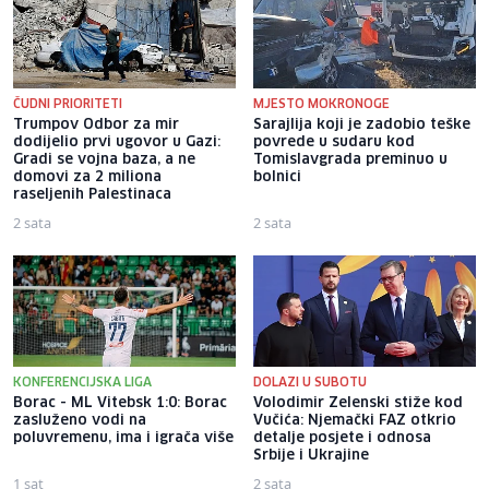
ČUDNI PRIORITETI
MJESTO MOKRONOGE
Trumpov Odbor za mir
Sarajlija koji je zadobio teške
dodijelio prvi ugovor u Gazi:
povrede u sudaru kod
Gradi se vojna baza, a ne
Tomislavgrada preminuo u
domovi za 2 miliona
bolnici
raseljenih Palestinaca
2 sata
2 sata
KONFERENCIJSKA LIGA
DOLAZI U SUBOTU
Borac - ML Vitebsk 1:0: Borac
Volodimir Zelenski stiže kod
zasluženo vodi na
Vučića: Njemački FAZ otkrio
poluvremenu, ima i igrača više
detalje posjete i odnosa
Srbije i Ukrajine
1 sat
2 sata