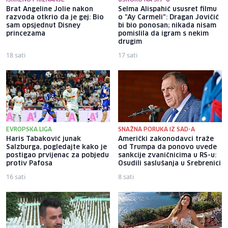
Brat Angeline Jolie nakon
Selma Alispahić ususret filmu
razvoda otkrio da je gej: Bio
o "Ay Carmeli": Dragan Jovičić
sam opsjednut Disney
bi bio ponosan; nikada nisam
princezama
pomislila da igram s nekim
drugim
18 sati
17 sati
EVROPSKA LIGA
SNAŽNA PORUKA IZ SAD-A
Haris Tabaković junak
Američki zakonodavci traže
Salzburga, pogledajte kako je
od Trumpa da ponovo uvede
postigao prvijenac za pobjedu
sankcije zvaničnicima u RS-u:
protiv Pafosa
Osudili saslušanja u Srebrenici
16 sati
8 sati