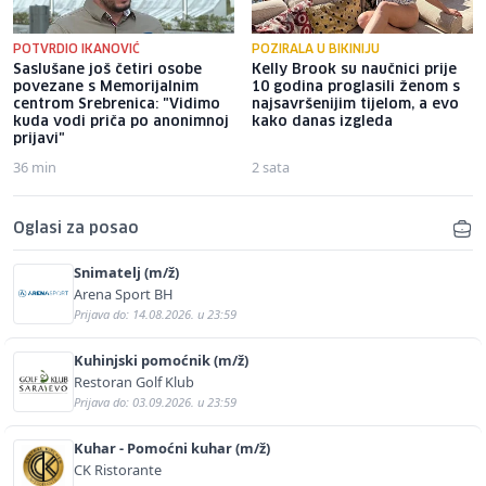
POTVRDIO IKANOVIĆ
POZIRALA U BIKINIJU
Saslušane još četiri osobe
Kelly Brook su naučnici prije
povezane s Memorijalnim
10 godina proglasili ženom s
centrom Srebrenica: "Vidimo
najsavršenijim tijelom, a evo
kuda vodi priča po anonimnoj
kako danas izgleda
prijavi"
36 min
2 sata
Oglasi za posao
Snimatelj (m/ž)
Arena Sport BH
Prijava do: 14.08.2026. u 23:59
Kuhinjski pomoćnik (m/ž)
Restoran Golf Klub
Prijava do: 03.09.2026. u 23:59
Kuhar - Pomoćni kuhar (m/ž)
CK Ristorante