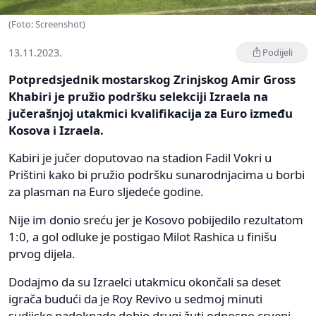
(Foto: Screenshot)
13.11.2023.
Podijeli
Potpredsjednik mostarskog Zrinjskog Amir Gross
Khabiri je pružio podršku selekciji Izraela na
jučerašnjoj utakmici kvalifikacija za Euro između
Kosova i Izraela.
Kabiri je jučer doputovao na stadion Fadil Vokri u
Prištini kako bi pružio podršku sunarodnjacima u borbi
za plasman na Euro sljedeće godine.
Nije im donio sreću jer je Kosovo pobijedilo rezultatom
1:0, a gol odluke je postigao Milot Rashica u finišu
prvog dijela.
Dodajmo da su Izraelci utakmicu okončali sa deset
igrača budući da je Roy Revivo u sedmoj minuti
sudijske nadoknade dobio drugi žuti odnosno crveni