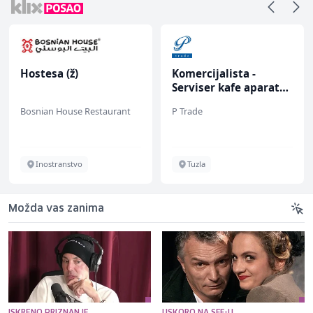
Hostesa (ž)
Komercijalista -
Serviser kafe aparata
(m/ž)
Bosnian House Restaurant
P Trade
Inostranstvo
Tuzla
Možda vas zanima
ISKRENO PRIZNANJE
USKORO NA SFF-U