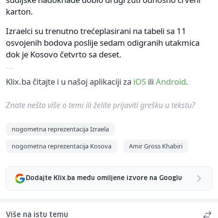
karton.
Izraelci su trenutno trećeplasirani na tabeli sa 11
osvojenih bodova poslije sedam odigranih utakmica
dok je Kosovo četvrto sa deset.
Klix.ba čitajte i u našoj aplikaciji za
iOS
ili
Android
.
Znate nešto više o temi ili želite prijaviti grešku u tekstu?
nogometna reprezentacija Izraela
nogometna reprezentacija Kosova
Amir Gross Khabiri
Dodajte Klix.ba među omiljene izvore na Googlu
Više na istu temu