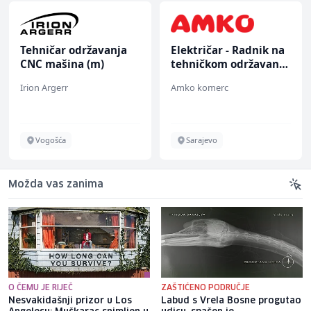
Tehničar održavanja
Električar - Radnik na
CNC mašina (m)
tehničkom održavanju
(m/ž)
Irion Argerr
Amko komerc
Vogošća
Sarajevo
Možda vas zanima
O ČEMU JE RIJEČ
ZAŠTIĆENO PODRUČJE
Nesvakidašnji prizor u Los
Labud s Vrela Bosne progutao