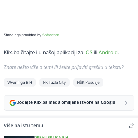
Standings provided by
Sofascore
Klix.ba čitajte i u našoj aplikaciji za
iOS
ili
Android
.
Znate nešto više o temi ili želite prijaviti grešku u tekstu?
Wwin liga BiH
FK Tuzla City
HŠK Posušje
Dodajte Klix.ba među omiljene izvore na Googlu
Više na istu temu
PREMIJER LIGA BIH