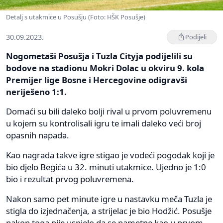
Detalj s utakmice u Posušju (Foto: HŠK Posušje)
30.09.2023.
Podijeli
Nogometaši Posušja i Tuzla Cityja podijelili su
bodove na stadionu Mokri Dolac u okviru 9. kola
Premijer lige Bosne i Hercegovine odigravši
neriješeno 1:1.
Domaći su bili daleko bolji rival u prvom poluvremenu
u kojem su kontrolisali igru te imali daleko veći broj
opasnih napada.
Kao nagrada takve igre stigao je vodeći pogodak koji je
bio djelo Begića u 32. minuti utakmice. Ujedno je 1:0
bio i rezultat prvog poluvremena.
Nakon samo pet minute igre u nastavku meča Tuzla je
stigla do izjednačenja, a strijelac je bio Hodžić. Posušje
nakon toga nije uspjelo da se nametne kao u prvom