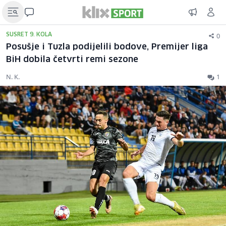
0
SUSRET 9. KOLA
Posušje i Tuzla podijelili bodove, Premijer liga
BiH dobila četvrti remi sezone
N. K.
1