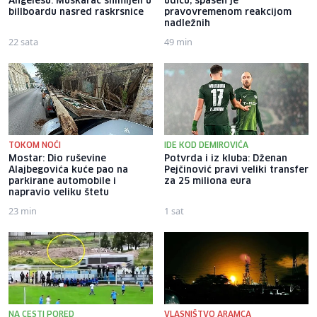
Angelesu: Muškarac snimljen u
udicu, spašen je
billboardu nasred raskrsnice
pravovremenom reakcijom
nadležnih
22 sata
49 min
TOKOM NOĆI
IDE KOD DEMIROVIĆA
Mostar: Dio ruševine
Potvrda i iz kluba: Dženan
Alajbegovića kuće pao na
Pejčinović pravi veliki transfer
parkirane automobile i
za 25 miliona eura
napravio veliku štetu
23 min
1 sat
NA CESTI PORED
VLASNIŠTVO ARAMCA