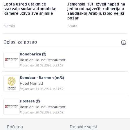
Lopta usred utakmice
Jemenski Huti izveli napad na
izazvala sudar automobila:
jednu od najvećih rafinerija u
Kamere uživo sve snimile
Saudijskoj Arabiji, izbio veliki
požar
59 min
3 sata
Oglasi za posao
Konobarica (ž)
Bosnian House Restaurant
Prijava do: 20.08.2026. u 23:59
Konobar - Barmen (m/ž)
Hotel Nomad
Prijava do: 13.08.2026. u 23:59
Hostesa (ž)
Bosnian House Restaurant
Prijava do: 20.08.2026. u 23:59
Početna
Dojavite vijest