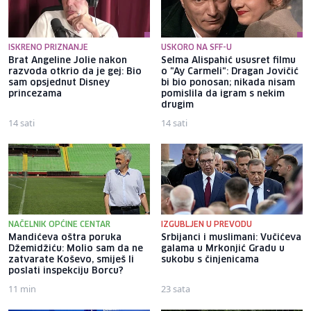
ISKRENO PRIZNANJE
USKORO NA SFF-U
Brat Angeline Jolie nakon
Selma Alispahić ususret filmu
razvoda otkrio da je gej: Bio
o "Ay Carmeli": Dragan Jovičić
sam opsjednut Disney
bi bio ponosan; nikada nisam
princezama
pomislila da igram s nekim
drugim
14 sati
14 sati
NAČELNIK OPĆINE CENTAR
IZGUBLJEN U PREVODU
Mandićeva oštra poruka
Srbijanci i muslimani: Vučićeva
Džemidžiću: Molio sam da ne
galama u Mrkonjić Gradu u
zatvarate Koševo, smiješ li
sukobu s činjenicama
poslati inspekciju Borcu?
11 min
23 sata