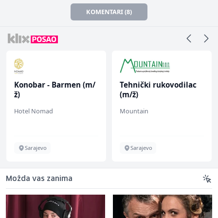
KOMENTARI (8)
Konobar - Barmen (m/
Tehnički rukovodilac
ž)
(m/ž)
Hotel Nomad
Mountain
Sarajevo
Sarajevo
Možda vas zanima