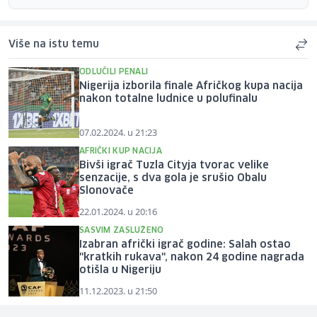
Više na istu temu
ODLUČILI PENALI
Nigerija izborila finale Afričkog kupa nacija
nakon totalne ludnice u polufinalu
07.02.2024. u 21:23
AFRIČKI KUP NACIJA
Bivši igrač Tuzla Cityja tvorac velike
senzacije, s dva gola je srušio Obalu
Slonovače
22.01.2024. u 20:16
SASVIM ZASLUŽENO
Izabran afrički igrač godine: Salah ostao
"kratkih rukava", nakon 24 godine nagrada
otišla u Nigeriju
11.12.2023. u 21:50