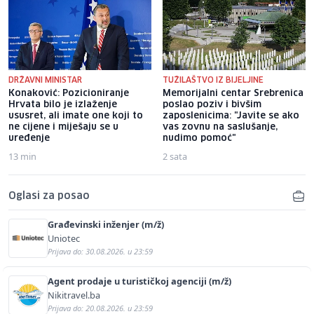
DRŽAVNI MINISTAR
TUŽILAŠTVO IZ BIJELJINE
Konaković: Pozicioniranje
Memorijalni centar Srebrenica
Hrvata bilo je izlaženje
poslao poziv i bivšim
ususret, ali imate one koji to
zaposlenicima: "Javite se ako
ne cijene i miješaju se u
vas zovnu na saslušanje,
uređenje
nudimo pomoć"
13 min
2 sata
Oglasi za posao
Građevinski inženjer (m/ž)
Uniotec
Prijava do: 30.08.2026. u 23:59
Agent prodaje u turističkoj agenciji (m/ž)
Nikitravel.ba
Prijava do: 20.08.2026. u 23:59