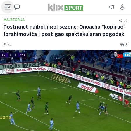
22
MAJSTORIJA
Postignut najbolji gol sezone: Onuachu "kopirao"
Ibrahimovića i postigao spektakularan pogodak
E. K.
8