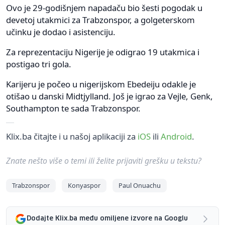
Ovo je 29-godišnjem napadaču bio šesti pogodak u
devetoj utakmici za Trabzonspor, a golgeterskom
učinku je dodao i asistenciju.
Za reprezentaciju Nigerije je odigrao 19 utakmica i
postigao tri gola.
Karijeru je počeo u nigerijskom Ebedeiju odakle je
otišao u danski Midtjylland. Još je igrao za Vejle, Genk,
Southampton te sada Trabzonspor.
Klix.ba čitajte i u našoj aplikaciji za
iOS
ili
Android
.
Znate nešto više o temi ili želite prijaviti grešku u tekstu?
Trabzonspor
Konyaspor
Paul Onuachu
Dodajte Klix.ba među omiljene izvore na Googlu