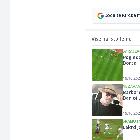
Dodajte Klix.ba 
Više na istu temu
SARAJEV
Pogleda
Borca
19.10.202
NEZAPAM
Barbare
Banjoj 
19.10.202
SRAMOT
Lakrdij