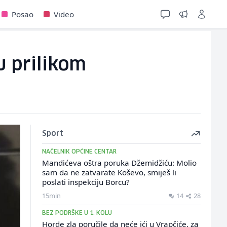
Posao
Video
u prilikom
Sport
NAČELNIK OPĆINE CENTAR
Mandićeva oštra poruka Džemidžiću: Molio
sam da ne zatvarate Koševo, smiješ li
poslati inspekciju Borcu?
15min
14
28
BEZ PODRŠKE U 1. KOLU
Horde zla poručile da neće ići u Vrapčiće, za