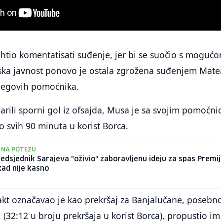
 htio komentatisati suđenje, jer bi se suočio s moguć
ska javnost ponovo je ostala zgrožena suđenjem Mate
njegovih pomoćnika.
arili sporni gol iz ofsajda, Musa je sa svojim pomoćni
 svih 90 minuta u korist Borca.
 NA POTEZU
redsjednik Sarajeva "oživio" zaboravljenu ideju za spas Premi
ikad nije kasno
akt označavao je kao prekršaj za Banjalučane, posebn
, (32:12 u broju prekršaja u korist Borca), propustio im