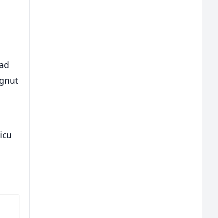
nad
ignut
e
icu