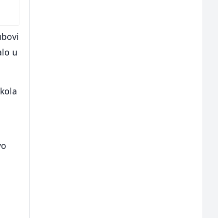
ubovi
alo u
 kola
vo