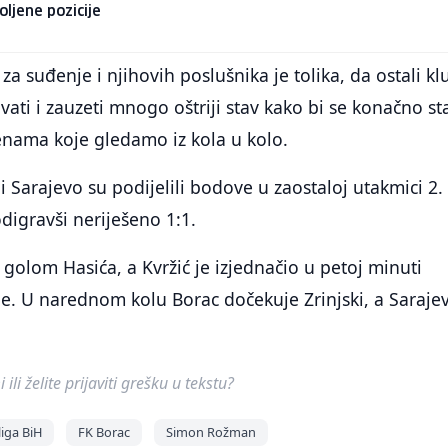
ljene pozicije
a suđenje i njihovih poslušnika je tolika, da ostali kl
vati i zauzeti mnogo oštriji stav kako bi se konačno st
enama koje gledamo iz kola u kolo.
i Sarajevo su podijelili bodove u zaostaloj utakmici 2.
odigravši neriješeno 1:1.
 golom Hasića, a Kvržić je izjednačio u petoj minuti
e. U narednom kolu Borac dočekuje Zrinjski, a Saraje
ili želite prijaviti grešku u tekstu?
iga BiH
FK Borac
Simon Rožman