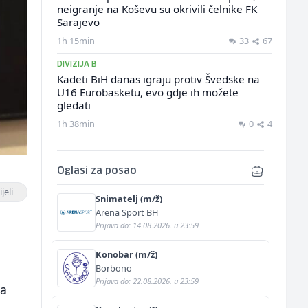
neigranje na Koševu su okrivili čelnike FK
Sarajevo
1h 15min
33
67
DIVIZIJA B
Kadeti BiH danas igraju protiv Švedske na
U16 Eurobasketu, evo gdje ih možete
gledati
1h 38min
0
4
Oglasi za posao
jeli
Snimatelj (m/ž)
Arena Sport BH
Prijava do: 14.08.2026. u 23:59
Konobar (m/ž)
Borbono
Prijava do: 22.08.2026. u 23:59
ma