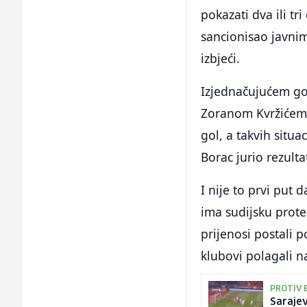
pokazati dva ili t
sancionisao javni
izbjeći.
Izjednačujućem gol
Zoranom Kvržićem 
gol, a takvih situa
Borac jurio rezulta
I nije to prvi put 
ima sudijsku prote
prijenosi postali p
klubovi polagali n
PROTIV 
Sarajev