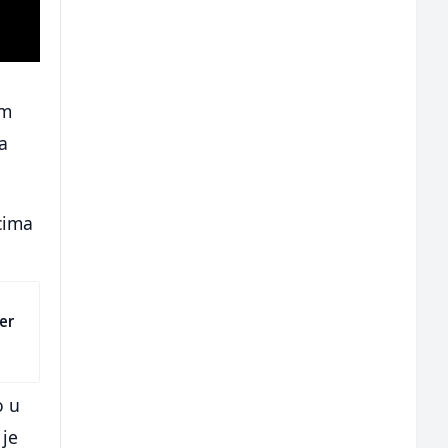
om
a
cima
jer
o u
 je