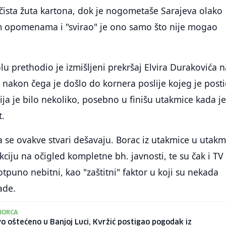
ri čista žuta kartona, dok je nogometaše Sarajeva olako
m opomenama i "svirao" je ono samo što nije mogao
u prethodio je izmišljeni prekršaj Elvira Durakovića 
nakon čega je došlo do kornera poslije kojeg je post
cija je bilo nekoliko, posebno u finišu utakmice kada j
t.
da se ovakve stvari dešavaju. Borac iz utakmice u utakm
kciju na očigled kompletne bh. javnosti, te su čak i TV
otpuno nebitni, kao "zaštitni" faktor u koji su nekada
ade.
BORCA
o oštećeno u Banjoj Luci, Kvržić postigao pogodak iz