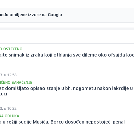
među omiljene izvore na Googlu
O OŠTEĆENO
jte snimak iz zraka koji otklanja sve dileme oko ofsajda ko
3. u 12:58
ĆENO BAHAĆENJE
z domišljato opisao stanje u bh. nogometu nakon lakrdije u
Luci
3. u 10:22
NA ODLUKA
a u režiji sudije Musića, Borcu dosuđen nepostojeći penal