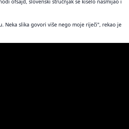
odi ofsajd, slovenski stručnjak se kiselo nasmijao i
u. Neka slika govori više nego moje riječi", rekao je