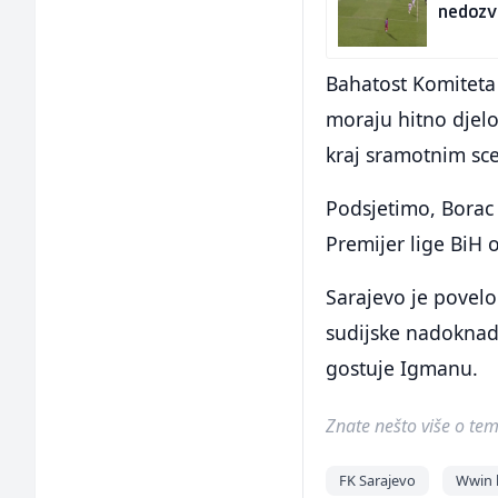
nedozvo
Bahatost Komiteta z
moraju hitno djelo
kraj sramotnim sc
Podsjetimo, Borac 
Premijer lige BiH 
Sarajevo je povelo
sudijske nadoknad
gostuje Igmanu.
Znate nešto više o temi 
FK Sarajevo
Wwin l