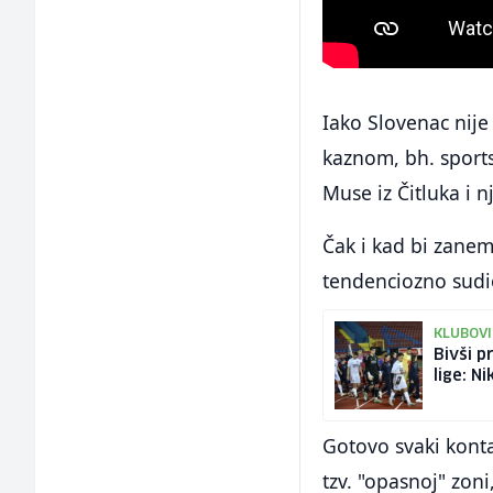
Iako Slovenac nije
kaznom, bh. sport
Muse iz Čitluka i 
Čak i kad bi zanem
tendenciozno sudio
KLUBOVI
Bivši p
lige: N
Gotovo svaki kont
tzv. "opasnoj" zoni