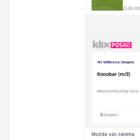
25.08.202
Voditelj poslovnice
Konobar (m/ž)
salona namještaja (m/
ž)
Kalea
Mesna Industrija Gora
Više lokacija
Sarajevo
Možda vas zanima