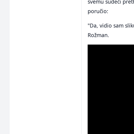
svemu sudeći preth
poručio:
"Da, vidio sam slik
Rožman.