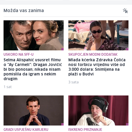
Možda vas zanima
USKORO NA SFF-U
SKUPOCJEN MODNI DODATAK
Selma Alispahić ususret filmu
Mlađa kćerka Zdravka Čolića
o "Ay Carmeli": Dragan Jovičić
nosi torbicu vrijednu više od
bi bio ponosan; nikada nisam
3.000 dolara: Snimljena na
pomislila da igram s nekim
plaži u Budvi
drugim
3 sata
1 sat
GRADI USPJEŠNU KARIJERU
ISKRENO PRIZNANJE