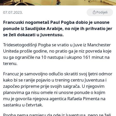
07.07.2023.
Podijeli
Francuski nogometaš Paul Pogba dobio je unosne
ponude iz Saudijske Arabije, no nije ih prihvatio jer
se želi dokazati u Juventusu.
Tridesetogodišnji Pogba se vratio u Juve iz Manchester
Uniteda prošle godine, no pratio ga je niz povreda koje
su ga ograničile na 10 nastupa i ukupno 161 minut na
terenu.
Francuz je samovoljno odlučio skratiti svoj ljetni odmor
kako bi se ranije pojavio u trening centru Juventusa i
započeo pripreme prije svojih saigrača. U njegovim
planovima ga nisu omele ni unosne ponude o kojim
mu je govorila njegova agentica Rafaela Pimenta na
sastanku u četvrtak.
Pogba nema namjeru da ode iz Juventusa, nego se želi