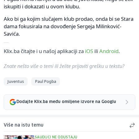
iskupiti i dokazati u ovom klubu.
Ako bi ga kojim slučajem klub prodao, onda bi se Stara
dama fokusirala na dovođenje Sergeja Milinković-
Savića.
Klix.ba čitajte i u našoj aplikaciji za
iOS
ili
Android
.
Znate nešto više o temi ili želite prijaviti grešku u tekstu?
Juventus
Paul Pogba
Dodajte Klix.ba među omiljene izvore na Googlu
Više na istu temu
SAUDIJCI NE ODUSTAJU