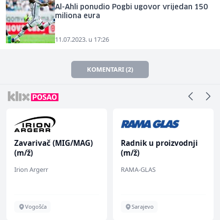
Al-Ahli ponudio Pogbi ugovor vrijedan 150
miliona eura
11.07.2023. u 17:26
KOMENTARI (2)
Zavarivač (MIG/MAG)
Radnik u proizvodnji
(m/ž)
(m/ž)
Irion Argerr
RAMA-GLAS
Vogošća
Sarajevo