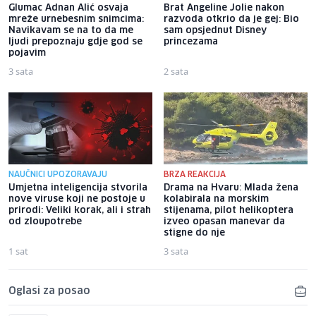
Glumac Adnan Alić osvaja
Brat Angeline Jolie nakon
mreže urnebesnim snimcima:
razvoda otkrio da je gej: Bio
Navikavam se na to da me
sam opsjednut Disney
ljudi prepoznaju gdje god se
princezama
pojavim
3 sata
2 sata
NAUČNICI UPOZORAVAJU
BRZA REAKCIJA
Umjetna inteligencija stvorila
Drama na Hvaru: Mlada žena
nove viruse koji ne postoje u
kolabirala na morskim
prirodi: Veliki korak, ali i strah
stijenama, pilot helikoptera
od zloupotrebe
izveo opasan manevar da
stigne do nje
1 sat
3 sata
Oglasi za posao