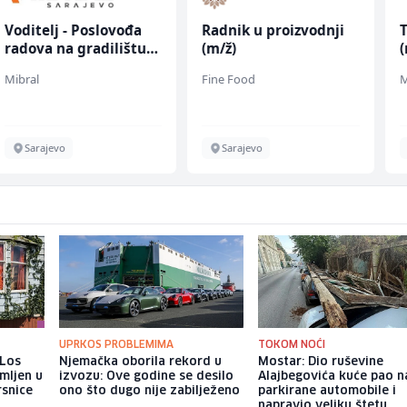
đa
Radnik u proizvodnji
Tehnički rukovodila
štu
(m/ž)
(m/ž)
Fine Food
Mountain
Sarajevo
Sarajevo
UPRKOS PROBLEMIMA
TOKOM NOĆI
 Los
Njemačka oborila rekord u
Mostar: Dio ruševine
mljen u
izvozu: Ove godine se desilo
Alajbegovića kuće pao n
rsnice
ono što dugo nije zabilježeno
parkirane automobile i
napravio veliku štetu