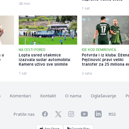
38 min
1 sat
NA CESTI PORED
IDE KOD DEMIROVIĆA
 u
Lopta usred utakmice
Potvrda i iz kluba: Džen
e
izazvala sudar automobila:
Pejčinović pravi veliki
Kamere uživo sve snimile
transfer za 25 miliona e
1 sat
2 sata
m
Komentari
Kontakt
O nama
Oglašavanje
P
Facebook
YouTube
LinkedIn
Twitter
Instagram
RSS
Pratite nas
App Store
Google Play