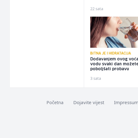
22 sata
BITNA JE I HIDRATACIJA
Dodavanjem ovog voća
vodu svaki dan možet
poboljšati probavu
3 sata
Dojavite vijest
Impressu
Početna