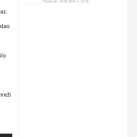
Prijava do: 28.08.2026. u 23:59
az.
odao
ilo
mreži