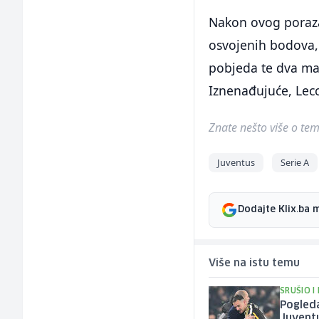
Nakon ovog poraza,
osvojenih bodova, 
pobjeda te dva man
Iznenađujuće, Lecc
Znate nešto više o temi 
Juventus
Serie A
Dodajte Klix.ba 
Više na istu temu
SRUŠIO I
Pogled
Juvent