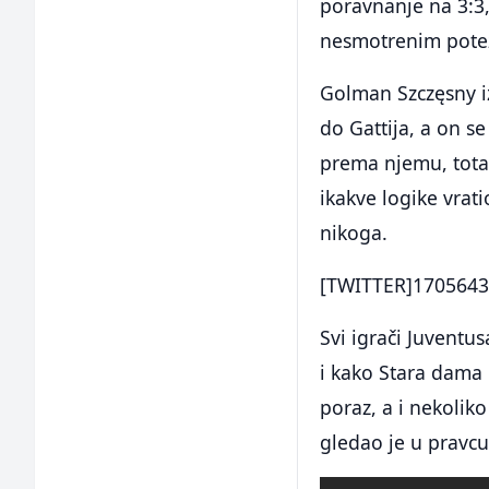
poravnanje na 3:3,
nesmotrenim potezo
Golman Szczęsny iz
do Gattija, a on s
prema njemu, total
ikakve logike vrat
nikoga.
[TWITTER]1705643
Svi igrači Juventu
i kako Stara dama 
poraz, a i nekolik
gledao je u pravcu