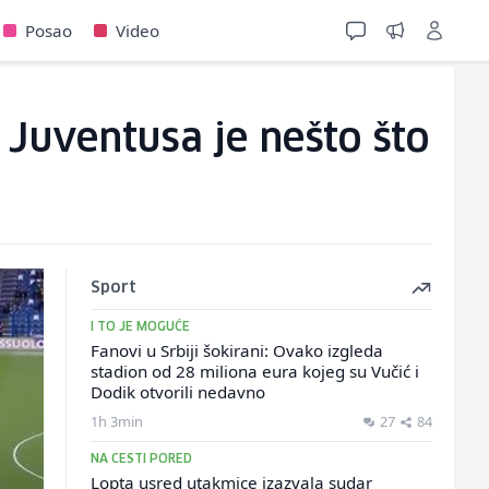
Posao
Video
a Juventusa je nešto što
Sport
I TO JE MOGUĆE
Fanovi u Srbiji šokirani: Ovako izgleda
stadion od 28 miliona eura kojeg su Vučić i
Dodik otvorili nedavno
1h 3min
27
84
NA CESTI PORED
Lopta usred utakmice izazvala sudar