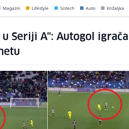
Magazin
Lifestyle
Scitech
Auto
Križaljka
 u Seriji A": Autogol igrač
metu