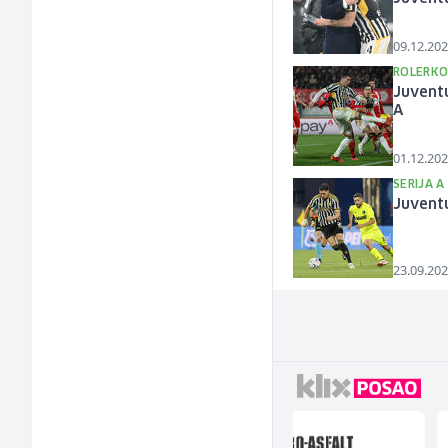
09.12.202
ROLERKO
Juventu
A
01.12.202
SERIJA A
Juventu
23.09.202