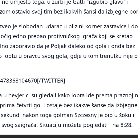
 no umjesto toga, u žurbi je Gatti "izgubio glavu" i
m ostavio svoj tim bez ikakvih šansi da izbjegne por
veo je slobodan udarac u blizini korner zastavice i d
e očigledno prepao protivničkog igrača koji se kretao
no zaboravio da je Poljak daleko od gola i onda bez
io loptu u pravcu svog gola, gdje u tom trenutku nije b
478368104670[/TWITTER]
sa u nevjerici su gledali kako lopta ide prema praznoj 
prima četvrti gol i ostaje bez ikakve šanse da izbjegne
o sekundi nakon toga golman Szczęsny je bio u šoku i
 svog saigrača. Situaciju možete pogledati i na 8:28.