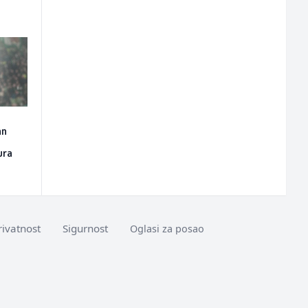
an
ura
rivatnost
Sigurnost
Oglasi za posao