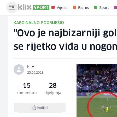
Vijesti
Biznis
Sport
KARDINALNO POGRIJEŠIO
"Ovo je najbizarniji gol
se rijetko viđa u nogo
K. H.
25.09.2023.
15
28
komentara
dijeljenja
Podijeli