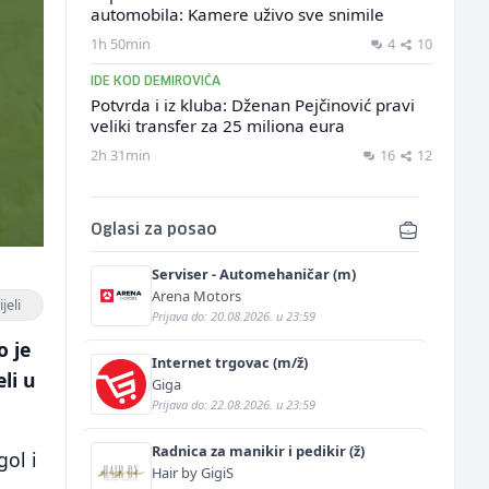
automobila: Kamere uživo sve snimile
1h 50min
4
10
IDE KOD DEMIROVIĆA
Potvrda i iz kluba: Dženan Pejčinović pravi
veliki transfer za 25 miliona eura
2h 31min
16
12
Oglasi za posao
Serviser - Automehaničar (m)
Arena Motors
jeli
Prijava do: 20.08.2026. u 23:59
o je
Internet trgovac (m/ž)
li u
Giga
Prijava do: 22.08.2026. u 23:59
Radnica za manikir i pedikir (ž)
gol i
Hair by GigiS