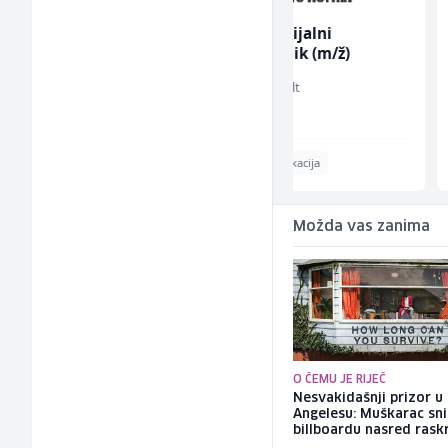
anu
Komercijalni
Voditelj - Poslovo
službenik (m/ž)
radova na gradili
(m/ž)
Euro-Asfalt
Mibral
Više lokacija
Sarajevo
Možda vas zanima
O ČEMU JE RIJEČ
Nesvakidašnji prizor u
Angelesu: Muškarac sni
billboardu nasred rask