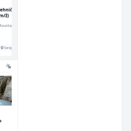
c
Kuhinjski pomoćnik
Zavarivač (MIG/MAG)
(m/ž)
(m/ž)
Restoran Golf Klub
Irion Argerr
Sarajevo
Vogošća
a