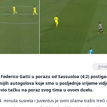
e
Podi
Federico Gatti u porazu od Sassuoloa (4:2) postiga
nijih autogolova koje smo u posljednje vrijeme vidje
 stavio tačku na poraz svog tima u ovom duelu.
. minuta susreta i Juventus je svim silama tražio treći 