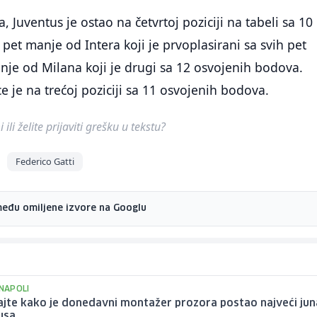
 Juventus je ostao na četvrtoj poziciji na tabeli sa 10
pet manje od Intera koji je prvoplasirani sa svih pet
je od Milana koji je drugi sa 12 osvojenih bodova.
e je na trećoj poziciji sa 11 osvojenih bodova.
ili želite prijaviti grešku u tekstu?
Federico Gatti
među omiljene izvore na Googlu
 NAPOLI
ajte kako je donedavni montažer prozora postao najveći ju
usa