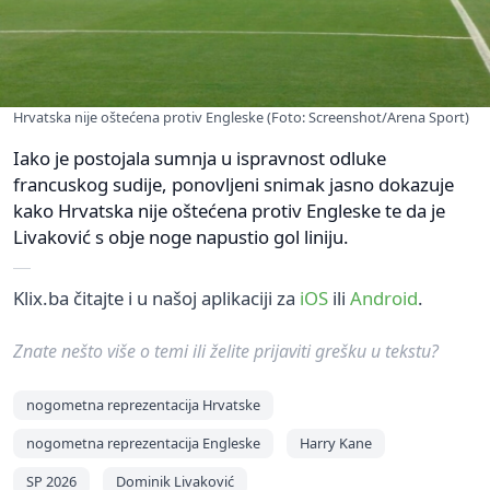
Hrvatska nije oštećena protiv Engleske (Foto: Screenshot/Arena Sport)
Iako je postojala sumnja u ispravnost odluke
francuskog sudije, ponovljeni snimak jasno dokazuje
kako Hrvatska nije oštećena protiv Engleske te da je
Livaković s obje noge napustio gol liniju.
Klix.ba čitajte i u našoj aplikaciji za
iOS
ili
Android
.
Znate nešto više o temi ili želite prijaviti grešku u tekstu?
nogometna reprezentacija Hrvatske
nogometna reprezentacija Engleske
Harry Kane
SP 2026
Dominik Livaković