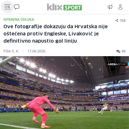
768
ISPRAVNA ODLUKA
Ove fotografije dokazuju da Hrvatska nije
oštećena protiv Engleske, Livaković je
definitivno napustio gol liniju
Piše: E. K.
|
17.06.2026.
48