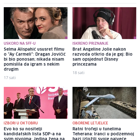
USKORO NA SFF-U
ISKRENO PRIZNANJE
Selma Alispahić ususret filmu
Brat Angeline Jolie nakon
o "Ay Carmeli": Dragan Jovičić
razvoda otkrio da je gej: Bio
bi bio ponosan; nikada nisam
sam opsjednut Disney
pomislila da igram s nekim
princezama
drugim
18 sati
17 sati
IZBORI U OKTOBRU
OBORENE LETJELICE
Evo ko su nositelji
Ratni trofeji u tunelima
kandidatskih lista SDP-a na
Teherana: Iranci u podzemnoj
svim nivoima: Jedina žena na
bazi izložili svoje najveće