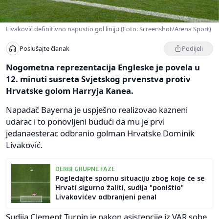
Livaković definitivno napustio gol liniju (Foto: Screenshot/Arena Sport)
Podijeli
Poslušajte članak
Nogometna reprezentacija Engleske je povela u
12. minuti susreta Svjetskog prvenstva protiv
Hrvatske golom Harryja Kanea.
Napadač Bayerna je uspješno realizovao kazneni
udarac i to ponovljeni budući da mu je prvi
jedanaesterac odbranio golman Hrvatske Dominik
Livaković.
DERBI GRUPNE FAZE
Pogledajte spornu situaciju zbog koje će se
Hrvati sigurno žaliti, sudija "poništio"
Livakovićev odbranjeni penal
Sudija Clement Turpin je nakon asistencije iz VAR sobe