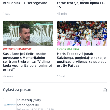
vrhu dolazi iz Hercegovine
ratne trofeje, među njima i F-
15
1 sat
45 min
POTVRDIO IKANOVIĆ
EVROPSKA LIGA
Saslušane još četiri osobe
Haris Tabaković junak
povezane s Memorijalnim
Salzburga, pogledajte kako je
centrom Srebrenica: "Vidimo
postigao prvijenac za pobjedu
kuda vodi priča po anonimnoj
protiv Pafosa
prijavi"
42 min
16 sati
Oglasi za posao
Snimatelj (m/ž)
Arena Sport BH
Prijava do: 14.08.2026. u 23:59