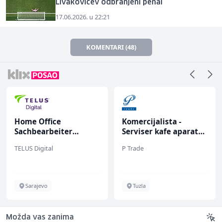
Livakovićev odbranjeni penal
17.06.2026. u 22:21
KOMENTARI (48)
Home Office
Komercijalista -
Sachbearbeiter
Serviser kafe aparata
(m/w/d) für einen
(m/ž)
TELUS Digital
P Trade
bekannten deutschen
Energieversorger
Sarajevo
Tuzla
Možda vas zanima