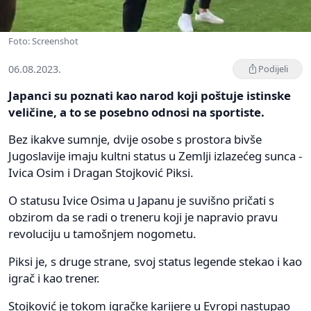
Foto: Screenshot
06.08.2023.
Podijeli
Japanci su poznati kao narod koji poštuje istinske
veličine, a to se posebno odnosi na sportiste.
Bez ikakve sumnje, dvije osobe s prostora bivše
Jugoslavije imaju kultni status u Zemlji izlazećeg sunca -
Ivica Osim i Dragan Stojković Piksi.
O statusu Ivice Osima u Japanu je suvišno pričati s
obzirom da se radi o treneru koji je napravio pravu
revoluciju u tamošnjem nogometu.
Piksi je, s druge strane, svoj status legende stekao i kao
igrač i kao trener.
Stojković je tokom igračke karijere u Evropi nastupao