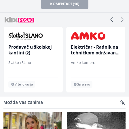
KOMENTARI (16)
Prodavač u školskoj
Električar - Radnik na
kantini (ž)
tehničkom održavanju
(m/ž)
Slatko i Slano
Amko komerc
Više lokacija
Sarajevo
Možda vas zanima