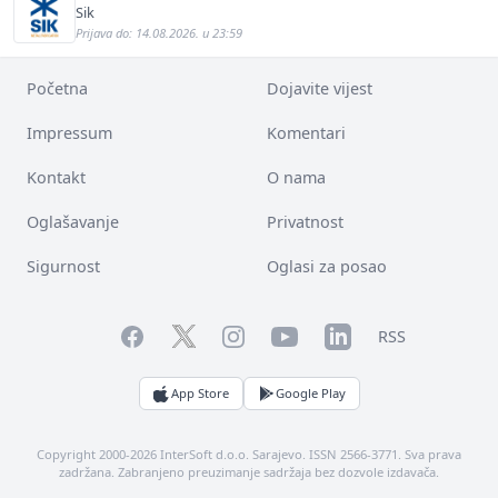
Sik
Prijava do: 14.08.2026. u 23:59
Početna
Dojavite vijest
Impressum
Komentari
Kontakt
O nama
Oglašavanje
Privatnost
Sigurnost
Oglasi za posao
Facebook
YouTube
LinkedIn
Twitter
Instagram
RSS
App Store
Google Play
Copyright 2000-2026 InterSoft d.o.o. Sarajevo. ISSN 2566-3771. Sva prava
zadržana. Zabranjeno preuzimanje sadržaja bez dozvole izdavača.