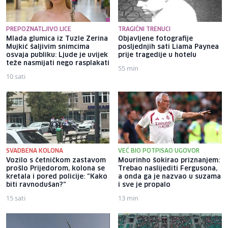
PREPOZNATLJIVO LICE
TRAGIČNI TRENUCI
Mlada glumica iz Tuzle Zerina
Objavljene fotografije
Mujkić šaljivim snimcima
posljednjih sati Liama ​​Paynea
osvaja publiku: Ljude je uvijek
prije tragedije u hotelu
teže nasmijati nego rasplakati
55 min
10 sati
SVADBENA KOLONA
VEĆ BIO POTPISAO UGOVOR
Vozilo s četničkom zastavom
Mourinho šokirao priznanjem:
prošlo Prijedorom, kolona se
Trebao naslijediti Fergusona,
kretala i pored policije: "Kako
a onda ga je nazvao u suzama
biti ravnodušan?"
i sve je propalo
15 sati
13 min