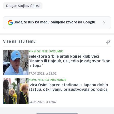
Dragan Stojković Piksi
Dodajte Klix.ba među omiljene izvore na Googlu
Više na istu temu
PIKSI SE NIJE DVOUMIO
Selektora Srbije pitali koji je klub veći
Dinamo ili Hajduk, uslijedio je odgovor "kao
iz topa"
17.07.2023. u 23:02
NOVO VELIKO PRIZNANJE
Ivica Osim ispred stadiona u Japanu dobio
statuu, otkrivanju prisustvovala porodica
24.06.2023. u 16:47