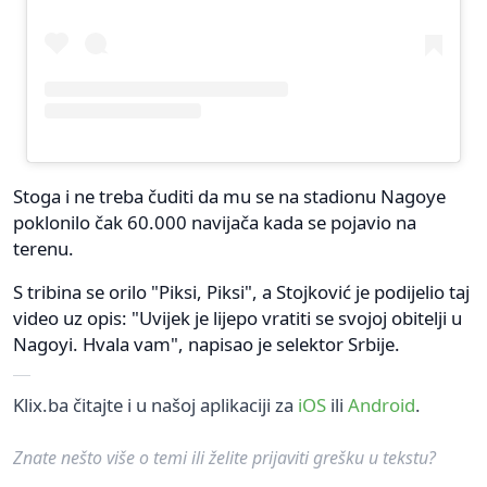
Stoga i ne treba čuditi da mu se na stadionu Nagoye
poklonilo čak 60.000 navijača kada se pojavio na
terenu.
S tribina se orilo "Piksi, Piksi", a Stojković je podijelio taj
video uz opis: "Uvijek je lijepo vratiti se svojoj obitelji u
Nagoyi. Hvala vam", napisao je selektor Srbije.
Klix.ba čitajte i u našoj aplikaciji za
iOS
ili
Android
.
Znate nešto više o temi ili želite prijaviti grešku u tekstu?