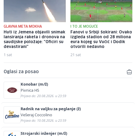
GLAVNA META MOKHA
I TO JE MOGUĆE
Huti iz Jemena objavili snimak
Fanovi u Srbiji šokirani: Ovako
lansiranja raketa i dronova na
izgleda stadion od 28 miliona
saudijske položaje: "Oficiri su
eura kojeg su Vučić i Dodik
devastirani"
otvorili nedavno
1 sat
21 sat
Oglasi za posao
Konobar (m/ž)
Pivnica HS
Prijava do: 20.08.2026. u 23:59
Radnik na valjku za peglanje (ž)
Vešeraj Coccolino
Prijava do: 10.08.2026. u 23:59
Strojarski inženjer (m/ž)