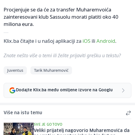
Procjenjuje se da će za transfer Muharemvoića
zainteresovani klub Sassuolu morati platiti oko 40
miliona eura.
Klix.ba čitajte i u našoj aplikaciji za
iOS
ili
Android
.
Znate nešto više o temi ili želite prijaviti grešku u tekstu?
Juventus
Tarik Muharemović
Dodajte Klix.ba među omiljene izvore na Googlu
Više na istu temu
SVE JE GOTOVO
Veliki prijatelj nagovorio Muharemovića da