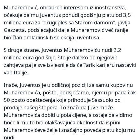
Muharemović, ohrabren interesom iz inostranstva,
očekuje da mu Juventus ponudi godišnju platu od 3,5
miliona eura za "drugi ples sa Starom damom", javlja
Gazzetta, podsjećajući da je Muharemović već ranije
bio član omladinskih selekcija Juventusa.
S druge strane, Juventus Muharemoviću nudi 2,2
miliona eura godišnje, što je daleko od njegovih
zahtjeva pa je sve izvjesnije da će Tarik karijeru nastaviti
van Italije.
Inače, Juventus je u odličnoj poziciji za samu kupovinu
Muharemovića, pošto, podsjećamo, njemu pripada čak
50 posto obeštećenja koje prihoduje Sassuolo od
prodaje našeg štopera. To znači da Juve može
Muharemovića dobiti u pola cijene, a ostaje da vidimo
hoće li mu to biti olakšavajuća okolnost da ispuni
Muharemovićeve želje i značajno poveća platu koju mu
nudi.