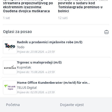
streamera prepoznatljivog po
povrede u sudaru kod
ekstremnim izazovima:
Tomislavgrada preminuo u
Osuđena dvojica muškaraca
bolnici
1 sat
12 sati
Oglasi za posao
Radnik u prodavnici mješovite robe (m/ž)
Todo
Prijava do: 23.08.2026. u 23:59
Trgovac u maloprodaji (m/ž)
Kuprešak
Prijava do: 15.08.2026. u 23:59
Home Office Kundenberater (m/w/d) für ein
renommiertes Schuhunternehmen
TELUS Digital
Prijava do: 02.09.2026. u 23:59
Početna
Dojavite vijest