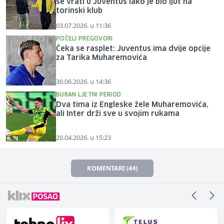
se vrati u Juventus iako je bio ljut na
torinski klub
03.07.2026. u 11:36
POČELI PREGOVORI
Čeka se rasplet: Juventus ima dvije opcije
za Tarika Muharemovića
30.06.2026. u 14:36
BURAN LJETNI PERIOD
Dva tima iz Engleske žele Muharemovića,
ali Inter drži sve u svojim rukama
20.04.2026. u 15:23
KOMENTARI (44)