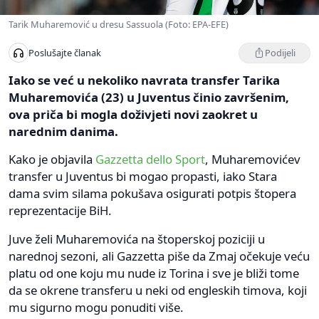
Tarik Muharemović u dresu Sassuola (Foto: EPA-EFE)
Podijeli
Poslušajte članak
Iako se već u nekoliko navrata transfer Tarika
Muharemovića (23) u Juventus činio završenim,
ova priča bi mogla doživjeti novi zaokret u
narednim danima.
Kako je objavila
Gazzetta dello Sport
, Muharemovićev
transfer u Juventus bi mogao propasti, iako Stara
dama svim silama pokušava osigurati potpis štopera
reprezentacije BiH.
Juve želi Muharemovića na štoperskoj poziciji u
narednoj sezoni, ali Gazzetta piše da Zmaj očekuje veću
platu od one koju mu nude iz Torina i sve je bliži tome
da se okrene transferu u neki od engleskih timova, koji
mu sigurno mogu ponuditi više.