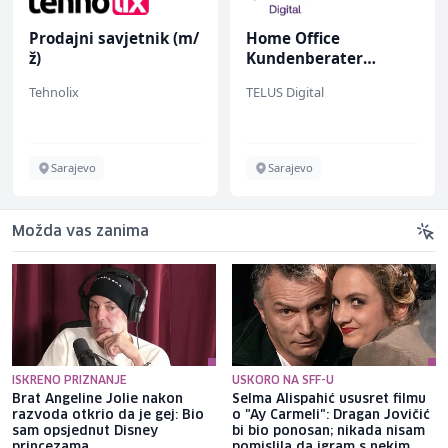
Prodajni savjetnik (m/
Home Office
ž)
Kundenberater
(m/w/d) für ein
Tehnolix
TELUS Digital
renommiertes
Schuhunternehmen
Sarajevo
Sarajevo
Možda vas zanima
ISKRENO PRIZNANJE
USKORO NA SFF-U
Brat Angeline Jolie nakon
Selma Alispahić ususret filmu
razvoda otkrio da je gej: Bio
o "Ay Carmeli": Dragan Jovičić
sam opsjednut Disney
bi bio ponosan; nikada nisam
princezama
pomislila da igram s nekim