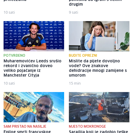
drugim
10 sati
9 sati
POTVRĐENO
BUDITE OPREZNI
Muharemovićev Leeds srušio
Mislite da pijete dovoljno
rekord i zvanično doveo
vode? Ove znakove
veliko pojačanje iz
dehidracije mnogi zamijene s
Manchester Cityja
umorom
10 sati
15 min
SAM PRISTAO NA NASILJE
MJESTO MOKRONOGE
Epilog smrti francuskog
Sarajlija koji je zadobio teške