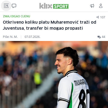
107
ZMAJ DIGAO CIJENU
Otkriveno koliku platu Muharemović traži od
Juventusa, transfer bi mogao propasti
Piše: N. M.
|
07.07.2026.
44