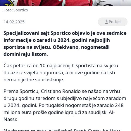
Foto: Sportico
14.02.2025.
Podijeli
Specijalizovani sajt Sportico objavio je ove sedmice
informacije o zaradi u 2024. godini najboljih
sportista na svijetu. Očekivano, nogometaši
dominiraju listom.
Čak petorica od 10 najplaćenijih sportista na svijetu
dolaze iz svijeta nogometa, a ni ove godine na listi
nema nijedne sportistkinje.
Prema Sporticu, Cristiano Ronaldo se našao na vrhu
drugu godinu zaredom s ubjedljivo najvećom zaradom
u 2024. godini. Portugalski nogometaš je zaradio 248
miliona eura prošle godine igrajući za saudijski Al-
Nassr.
Na drugom mjestu je košarkaš Steph Curry, koji je u