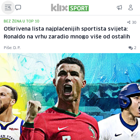
30
BEZ ŽENA U TOP 10
Otkrivena lista najplaćenijih sportista svijeta:
Ronaldo na vrhu zaradio mnogo više od ostalih
Piše: D. P.
2