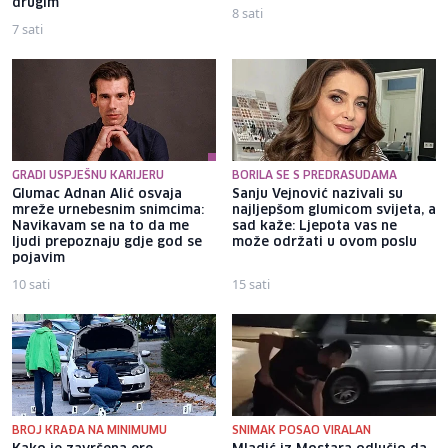
drugim
8 sati
7 sati
GRADI USPJEŠNU KARIJERU
BORILA SE S PREDRASUDAMA
Glumac Adnan Alić osvaja
Sanju Vejnović nazivali su
mreže urnebesnim snimcima:
najljepšom glumicom svijeta, a
Navikavam se na to da me
sad kaže: Ljepota vas ne
ljudi prepoznaju gdje god se
može održati u ovom poslu
pojavim
10 sati
15 sati
BROJ KRAĐA NA MINIMUMU
SNIMAK POSAO VIRALAN