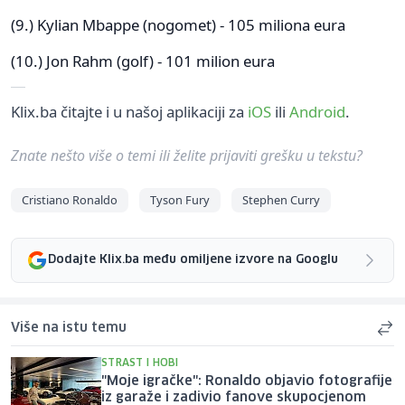
(9.) Kylian Mbappe (nogomet) - 105 miliona eura
(10.) Jon Rahm (golf) - 101 milion eura
Klix.ba čitajte i u našoj aplikaciji za
iOS
ili
Android
.
Znate nešto više o temi ili želite prijaviti grešku u tekstu?
Cristiano Ronaldo
Tyson Fury
Stephen Curry
Dodajte Klix.ba među omiljene izvore na Googlu
Više na istu temu
STRAST I HOBI
"Moje igračke": Ronaldo objavio fotografije
iz garaže i zadivio fanove skupocjenom