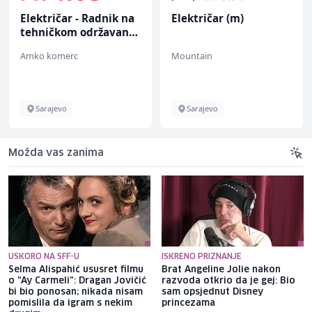
Električar - Radnik na
Električar (m)
tehničkom održavanju
(m/ž)
Amko komerc
Mountain
Sarajevo
Sarajevo
Možda vas zanima
USKORO NA SFF-U
ISKRENO PRIZNANJE
Selma Alispahić ususret filmu
Brat Angeline Jolie nakon
o "Ay Carmeli": Dragan Jovičić
razvoda otkrio da je gej: Bio
bi bio ponosan; nikada nisam
sam opsjednut Disney
pomislila da igram s nekim
princezama