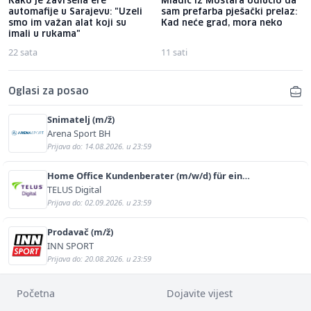
Kako je završena ere
Mladić iz Mostara odlučio da
automafije u Sarajevu: "Uzeli
sam prefarba pješački prelaz:
smo im važan alat koji su
Kad neće grad, mora neko
imali u rukama"
22 sata
11 sati
Oglasi za posao
Snimatelj (m/ž)
Arena Sport BH
Prijava do: 14.08.2026. u 23:59
Home Office Kundenberater (m/w/d) für ein
renommiertes Schuhunternehmen
TELUS Digital
Prijava do: 02.09.2026. u 23:59
Prodavač (m/ž)
INN SPORT
Prijava do: 20.08.2026. u 23:59
Početna
Dojavite vijest