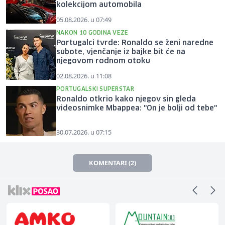
kolekcijom automobila
05.08.2026. u 07:49
NAKON 10 GODINA VEZE
Portugalci tvrde: Ronaldo se ženi naredne
subote, vjenčanje iz bajke bit će na
njegovom rodnom otoku
02.08.2026. u 11:08
PORTUGALSKI SUPERSTAR
Ronaldo otkrio kako njegov sin gleda
videosnimke Mbappea: "On je bolji od tebe"
30.07.2026. u 07:15
KOMENTARI (2)