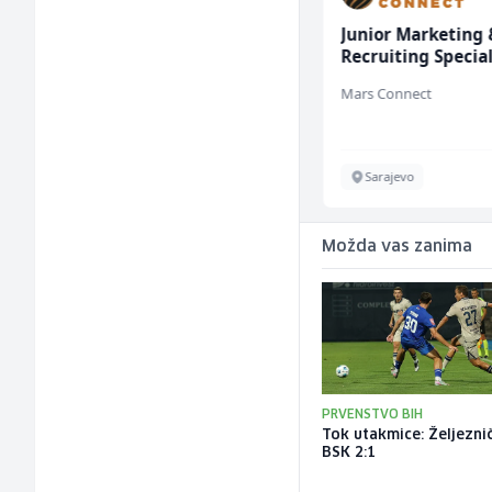
Konobar - Barmen (m/
Junior Marketing 
ž)
Recruiting Special
(m/ž)
Hotel Nomad
Mars Connect
Sarajevo
Sarajevo
Možda vas zanima
PRVENSTVO BIH
Tok utakmice: Željeznič
BSK 2:1