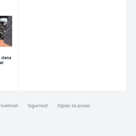
u dana
čar
rivatnost
Sigurnost
Oglasi za posao