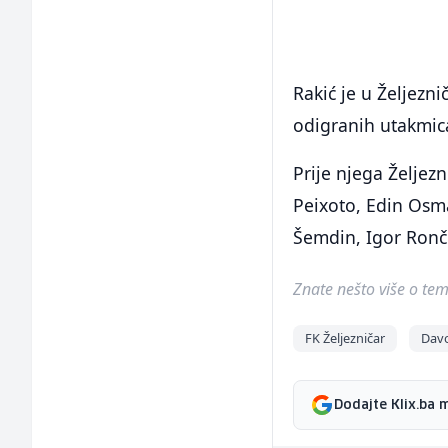
Rakić je u Željezni
odigranih utakmica
Prije njega Željez
Peixoto, Edin Osma
Šemdin, Igor Ronče
Znate nešto više o temi 
FK Željezničar
Davo
Dodajte Klix.ba 