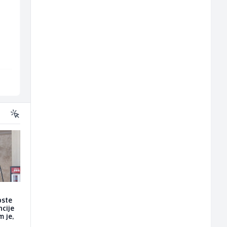
Sachbearbeiter in der
Radnik u proizvodnji
Voice Quality
(m/ž)
all
Management (m/w)
Servicepoint
Fine Food
Sarajevo
Sarajevo
oste
ncije
m je,