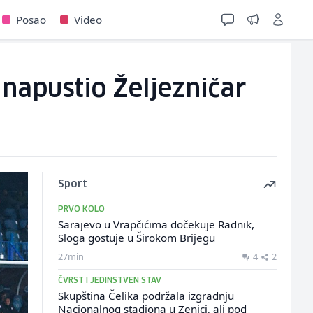
Posao
Video
 napustio Željezničar
Sport
PRVO KOLO
Sarajevo u Vrapčićima dočekuje Radnik,
Sloga gostuje u Širokom Brijegu
27min
4
2
ČVRST I JEDINSTVEN STAV
Skupština Čelika podržala izgradnju
Nacionalnog stadiona u Zenici, ali pod