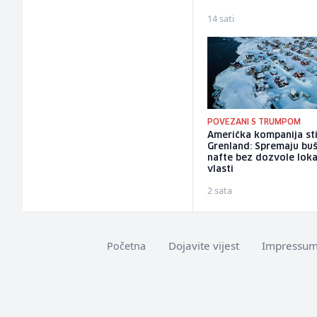
14 sati
POVEZANI S TRUMPOM
Američka kompanija sti
Grenland: Spremaju bu
nafte bez dozvole loka
vlasti
2 sata
Dojavite vijest
Impressu
Početna