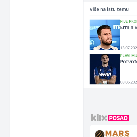
Više na istu temu
NIJE PR
Ermin B
13.07.202
PLAVI MI
Potvrđe
08.06.202