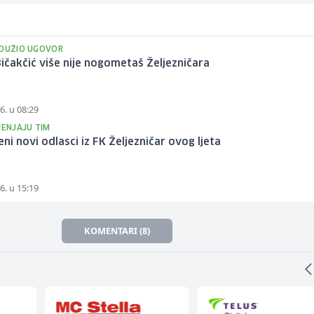
ODUŽIO UGOVOR
ičakčić više nije nogometaš Željezničara
6. u 08:29
JENJAJU TIM
ni novi odlasci iz FK Željezničar ovog ljeta
6. u 15:19
KOMENTARI (8)