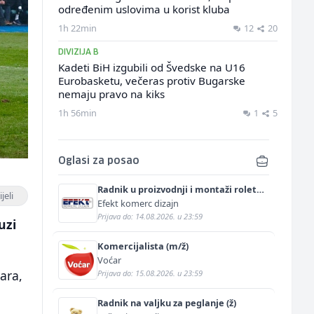
određenim uslovima u korist kluba
1h 22min
12
20
DIVIZIJA B
Kadeti BiH izgubili od Švedske na U16
Eurobasketu, večeras protiv Bugarske
nemaju pravo na kiks
1h 56min
1
5
Oglasi za posao
Radnik u proizvodnji i montaži roletni
jeli
(m)
Efekt komerc dizajn
Prijava do: 14.08.2026. u 23:59
uzi
Komercijalista (m/ž)
Voćar
ara,
Prijava do: 15.08.2026. u 23:59
Radnik na valjku za peglanje (ž)