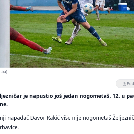
x.ba)
Podi
ljezničar je napustio još jedan nogometaš, 12. u pa
ne.
ji napadač Davor Rakić više nije nogometaš Željeznič
rbavice.