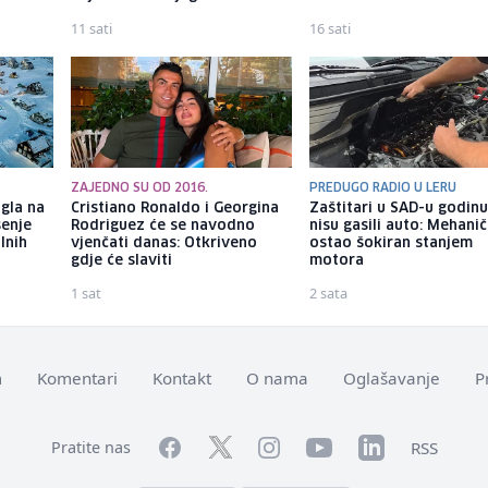
11 sati
16 sati
ZAJEDNO SU OD 2016.
PREDUGO RADIO U LERU
gla na
Cristiano Ronaldo i Georgina
Zaštitari u SAD-u godin
šenje
Rodriguez će se navodno
nisu gasili auto: Mehani
lnih
vjenčati danas: Otkriveno
ostao šokiran stanjem
gdje će slaviti
motora
1 sat
2 sata
m
Komentari
Kontakt
O nama
Oglašavanje
P
Facebook
YouTube
LinkedIn
Twitter
Instagram
RSS
Pratite nas