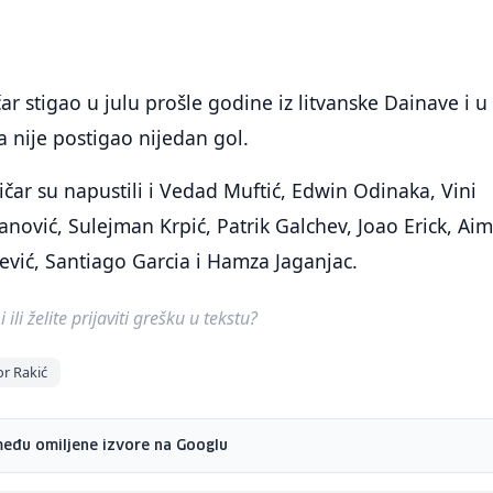
čar stigao u julu prošle godine iz litvanske Dainave i u
 nije postigao nijedan gol.
ničar su napustili i Vedad Muftić, Edwin Odinaka, Vini
nović, Sulejman Krpić, Patrik Galchev, Joao Erick, Ai
vić, Santiago Garcia i Hamza Jaganjac.
ili želite prijaviti grešku u tekstu?
r Rakić
među omiljene izvore na Googlu