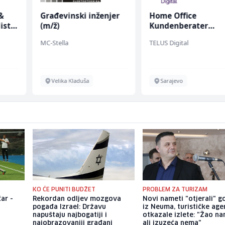
&
Građevinski inženjer
Home Office
ist
(m/ž)
Kundenberater
(m/w/d) für Vattenf
MC-Stella
TELUS Digital
Velika Kladuša
Sarajevo
KO ĆE PUNITI BUDŽET
PROBLEM ZA TURIZAM
ar -
Rekordan odljev mozgova
Novi nameti "otjerali" g
pogađa Izrael: Državu
iz Neuma, turističke age
napuštaju najbogatiji i
otkazale izlete: "Žao na
najobrazovaniji građani
ali izuzeća nema"