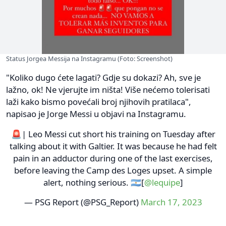
Status Jorgea Messija na Instagramu (Foto: Screenshot)
"Koliko dugo ćete lagati? Gdje su dokazi? Ah, sve je
lažno, ok! Ne vjerujte im ništa! Više nećemo tolerisati
laži kako bismo povećali broj njihovih pratilaca",
napisao je Jorge Messi u objavi na Instagramu.
🚨| Leo Messi cut short his training on Tuesday after
talking about it with Galtier. It was because he had felt
pain in an adductor during one of the last exercises,
before leaving the Camp des Loges upset. A simple
alert, nothing serious. 🇦🇷[
@lequipe
]
— PSG Report (@PSG_Report)
March 17, 2023