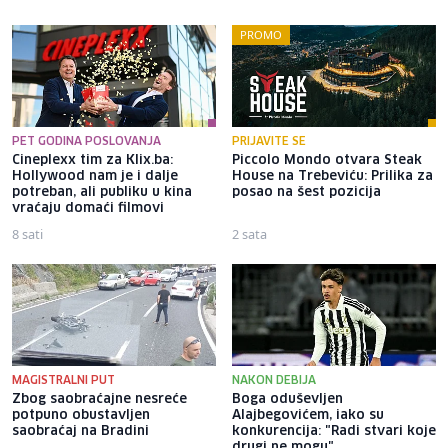
PROMO
PET GODINA POSLOVANJA
PRIJAVITE SE
Cineplexx tim za Klix.ba:
Piccolo Mondo otvara Steak
Hollywood nam je i dalje
House na Trebeviću: Prilika za
potreban, ali publiku u kina
posao na šest pozicija
vraćaju domaći filmovi
8 sati
2 sata
MAGISTRALNI PUT
NAKON DEBIJA
Zbog saobraćajne nesreće
Boga oduševljen
potpuno obustavljen
Alajbegovićem, iako su
saobraćaj na Bradini
konkurencija: "Radi stvari koje
drugi ne mogu"