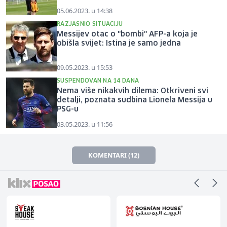
05.06.2023. u 14:38
RAZJASNIO SITUACIJU
Messijev otac o "bombi" AFP-a koja je
obišla svijet: Istina je samo jedna
09.05.2023. u 15:53
SUSPENDOVAN NA 14 DANA
Nema više nikakvih dilema: Otkriveni svi
detalji, poznata sudbina Lionela Messija u
PSG-u
03.05.2023. u 11:56
KOMENTARI (12)