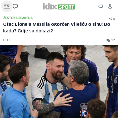
0
ŽESTOKA REAKCIJA
Otac Lionela Messija ogorčen viješću o sinu: Do
kada? Gdje su dokazi?
H. H.
12