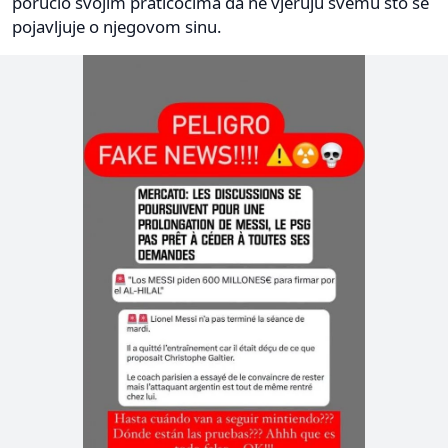
poručio svojim praticocima da ne vjeruju svemu što se
pojavljuje o njegovom sinu.