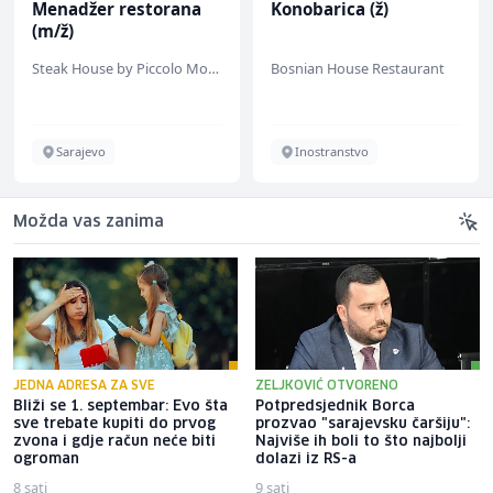
Menadžer restorana
Konobarica (ž)
(m/ž)
Steak House by Piccolo Mondo
Bosnian House Restaurant
Sarajevo
Inostranstvo
Možda vas zanima
JEDNA ADRESA ZA SVE
ZELJKOVIĆ OTVORENO
Bliži se 1. septembar: Evo šta
Potpredsjednik Borca
sve trebate kupiti do prvog
prozvao "sarajevsku čaršiju":
zvona i gdje račun neće biti
Najviše ih boli to što najbolji
ogroman
dolazi iz RS-a
8 sati
9 sati