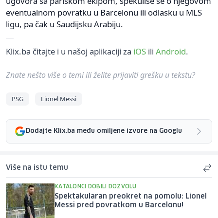
ugovora sa pariskom ekipom, špekuliše se o njegovom
eventualnom povratku u Barcelonu ili odlasku u MLS
ligu, pa čak u Saudijsku Arabiju.
Klix.ba čitajte i u našoj aplikaciji za
iOS
ili
Android
.
Znate nešto više o temi ili želite prijaviti grešku u tekstu?
PSG
Lionel Messi
Dodajte Klix.ba među omiljene izvore na Googlu
Više na istu temu
KATALONCI DOBILI DOZVOLU
Spektakularan preokret na pomolu: Lionel
Messi pred povratkom u Barcelonu!