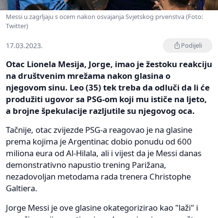
Messi u zagrljaju s ocem nakon osvajanja Svjetskog prvenstva (Foto:
Twitter)
17.03.2023.
Podijeli
Otac Lionela Mesija, Jorge, imao je žestoku reakciju
na društvenim mrežama nakon glasina o
njegovom sinu. Leo (35) tek treba da odluči da li će
produžiti ugovor sa PSG-om koji mu ističe na ljeto,
a brojne špekulacije razljutile su njegovog oca.
Tačnije, otac zvijezde PSG-a reagovao je na glasine
prema kojima je Argentinac dobio ponudu od 600
miliona eura od Al-Hilala, ali i vijest da je Messi danas
demonstrativno napustio trening Parižana,
nezadovoljan metodama rada trenera Christophe
Galtiera.
Jorge Messi je ove glasine okategorizirao kao "laži" i