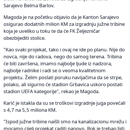
Sarajevo Belma Barlov.
Magoda je na početku objavio da je Kanton Sarajevo
osigurao dodatnih milion KM za izgradnju južne tribine
koja je uveliko u toku te da će FK Željezničar
obezbijediti stolice.
"Kao svaki projekat, tako i ovaj ne ide po planu. Nije do
novca, nije do radova, nego do samog terena. Tribina
će biti završena, imamo najbolje ljude iz nadzora,
najbolje radnike i radi se o veoma kvalitetnom
projektu. Želim poslati poruku navijačima da se strpe,
polako, ali sigurno će stadion Grbavica uskoro postati
stadion UEFA kategorije", rekao je Magoda.
Karić je istakla da su se troškovi izgradnje juga povećali
s 4,7 na 5,5 miliona KM.
"Ispod južne tribine naišli smo na kanalizacionu mrežu i
moramo cijeli projekat raditi nanovo. Rok je trebao biti