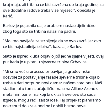
kraj maja, ali tribina će biti završena do kraja godine, za
ove dodatne radove treba više mjeseci", obećala je
Karić.
Barlov je pojasnila da je problem nastao djelimično i
zbog toga što se tribina nalazi na padini.
"Molimo navijače za strpljenje da se ovo završi jer ovo
će biti najstabilnija tribina", kazala je Barlov.
Slato je ispred kluba objavio još jedne sjajne vijesti, ovaj
put kada je u pitanju sjeverna tribina Grbavice.
"Mi smo već u procesu pribavljanja građevinske
dozvole za postavljanje fasade sjeverne tribine koja bi
trebala dati potpuno novi damar našem stadionu. Naš
stadion bi u tom slučaju ličio malo na Allianz Arenu s
metalnim panelima koji bi ukrasili sve ovo što sada
izgleda, mogu reći, zaista loše. Taj projekat planiramo
pokrenuti do kraja godine i dobili bismo nove