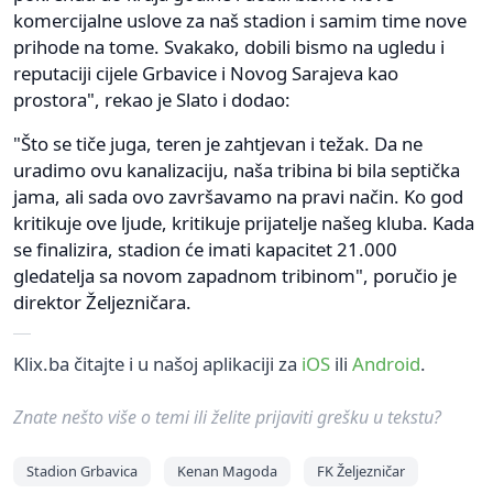
komercijalne uslove za naš stadion i samim time nove
prihode na tome. Svakako, dobili bismo na ugledu i
reputaciji cijele Grbavice i Novog Sarajeva kao
prostora", rekao je Slato i dodao:
"Što se tiče juga, teren je zahtjevan i težak. Da ne
uradimo ovu kanalizaciju, naša tribina bi bila septička
jama, ali sada ovo završavamo na pravi način. Ko god
kritikuje ove ljude, kritikuje prijatelje našeg kluba. Kada
se finalizira, stadion će imati kapacitet 21.000
gledatelja sa novom zapadnom tribinom", poručio je
direktor Željezničara.
Klix.ba čitajte i u našoj aplikaciji za
iOS
ili
Android
.
Znate nešto više o temi ili želite prijaviti grešku u tekstu?
Stadion Grbavica
Kenan Magoda
FK Željezničar