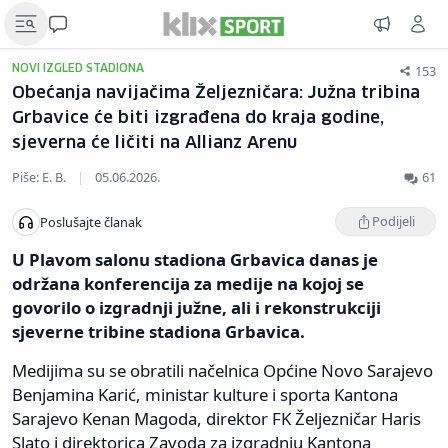
153
NOVI IZGLED STADIONA
Obećanja navijačima Željezničara: Južna tribina
Grbavice će biti izgrađena do kraja godine,
sjeverna će ličiti na Allianz Arenu
Piše: E. B.
|
05.06.2026.
61
Podijeli
Poslušajte članak
U Plavom salonu stadiona Grbavica danas je
održana konferencija za medije na kojoj se
govorilo o izgradnji južne, ali i rekonstrukciji
sjeverne tribine stadiona Grbavica.
Medijima su se obratili načelnica Općine Novo Sarajevo
Benjamina Karić, ministar kulture i sporta Kantona
Sarajevo Kenan Magoda, direktor FK Željezničar Haris
Slato i direktorica Zavoda za izgradnju Kantona