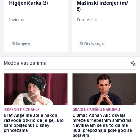
Mašinski inženjer (m/
Kuhar za pripremu
ž)
brze hrane i
jednostavnih jela (m/
Euro-Asfalt
Easy Bites
ž)
Više lokacija
Sarajevo
Možda vas zanima
ISKRENO PRIZNANJE
GRADI USPJEŠNU KARIJERU
Brat Angeline Jolie nakon
Glumac Adnan Alić osvaja
razvoda otkrio da je gej: Bio
mreže urnebesnim snimcima:
sam opsjednut Disney
Navikavam se na to da me
princezama
ljudi prepoznaju gdje god se
pojavim