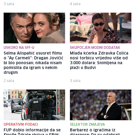
3 sata
4 sata
USKORO NA SFF-U
SKUPOCJEN MODNI DODATAK
Selma Alispahić ususret filmu
Mlađa kćerka Zdravka Čolića
o "Ay Carmeli": Dragan Jovičić
nosi torbicu vrijednu više od
bi bio ponosan; nikada nisam
3.000 dolara: Snimljena na
pomislila da igram s nekim
plaži u Budvi
drugim
2 sata
3 sata
OPERATIVNI PODACI
SELEKTOR ZMAJEVA
FUP dobio informacije da se
Barbarez o igračima iz