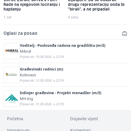
Đorđe Ždrale skriva u FBiH:
dijaspore: Da su odabrali
Rade na njegovom lociranju i
drugu reprezentaciju onda bi
hapšenju
"birali", a ne pripadali
1 sat
4 sata
Oglasi za posao
Voditelj - Poslovođa radova na gradilištu (m/ž)
Mibral
Prijava do: 19.08.2026. u 23:59
Građevinski radnici (m)
Kolinvest
Prijava do: 12.08.2026. u 23:59
Inžinjer građevine - Projekt menadžer (m/ž)
MH-Ing
Prijava do: 31.08.2026. u 23:59
Početna
Dojavite vijest
Impressum
Komentari