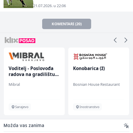
21.07.2026. u 22:06
KOMENTARI (20)
Voditelj - Poslovođa
Konobarica (ž)
radova na gradilištu
(m/ž)
Mibral
Bosnian House Restaurant
Sarajevo
Inostranstvo
Možda vas zanima