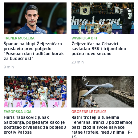
TRENER MUSLERA
WWIN LIGA BIH
Španac na klupi Željezničara
Željezničar na Grbavici
proslavio prvu pobjedu:
savladao BSK i trijumfalno
"Poseban dan i odličan korak
počeo novu sezonu
za budućnost"
20 min
9 min
EVROPSKA LIGA
OBORENE LETJELICE
Haris Tabaković junak
Ratni trofeji u tunelima
Salzburga, pogledajte kako je
Teherana: Iranci u podzemnoj
postigao prvijenac za pobjedu
bazi izložili svoje najveće
protiv Pafosa
ratne trofeje, među njima i F-
15