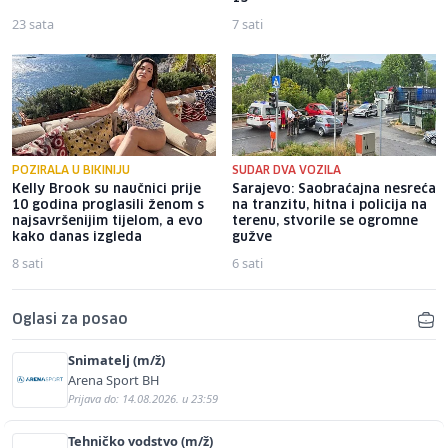
23 sata
7 sati
POZIRALA U BIKINIJU
SUDAR DVA VOZILA
Kelly Brook su naučnici prije
Sarajevo: Saobraćajna nesreća
10 godina proglasili ženom s
na tranzitu, hitna i policija na
najsavršenijim tijelom, a evo
terenu, stvorile se ogromne
kako danas izgleda
gužve
8 sati
6 sati
Oglasi za posao
Snimatelj (m/ž)
Arena Sport BH
Prijava do: 14.08.2026. u 23:59
Tehničko vodstvo (m/ž)