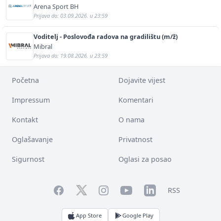
Arena Sport BH
Prijava do: 03.09.2026. u 23:59
Voditelj - Poslovođa radova na gradilištu (m/ž)
Mibral
Prijava do: 19.08.2026. u 23:59
Početna
Dojavite vijest
Impressum
Komentari
Kontakt
O nama
Oglašavanje
Privatnost
Sigurnost
Oglasi za posao
Facebook
YouTube
LinkedIn
Twitter
Instagram
RSS
App Store
Google Play