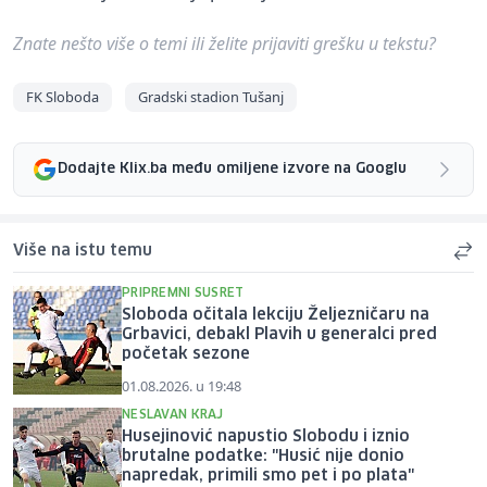
Znate nešto više o temi ili želite prijaviti grešku u tekstu?
FK Sloboda
Gradski stadion Tušanj
Dodajte Klix.ba među omiljene izvore na Googlu
Više na istu temu
PRIPREMNI SUSRET
Sloboda očitala lekciju Željezničaru na
Grbavici, debakl Plavih u generalci pred
početak sezone
01.08.2026. u 19:48
NESLAVAN KRAJ
Husejinović napustio Slobodu i iznio
brutalne podatke: "Husić nije donio
napredak, primili smo pet i po plata"