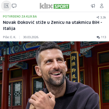
3.3k
POTVRĐENO ZA KLIX.BA
Novak Đoković stiže u Zenicu na utakmicu BiH -
Italija
Piše: E. K.
|
30.03.2026.
113