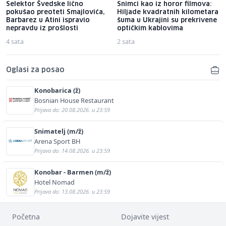
Selektor Švedske lično
Snimci kao iz horor filmova:
pokušao preoteti Smajlovića,
Hiljade kvadratnih kilometara
Barbarez u Atini ispravio
šuma u Ukrajini su prekrivene
nepravdu iz prošlosti
optičkim kablovima
4 sata
2 sata
Oglasi za posao
Konobarica (ž)
Bosnian House Restaurant
Prijava do: 20.08.2026. u 23:59
Snimatelj (m/ž)
Arena Sport BH
Prijava do: 14.08.2026. u 23:59
Konobar - Barmen (m/ž)
Hotel Nomad
Prijava do: 13.08.2026. u 23:59
Početna
Dojavite vijest