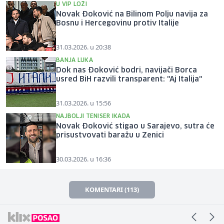
U VIP LOŽI
Novak Đoković na Bilinom Polju navija za
Bosnu i Hercegovinu protiv Italije
31.03.2026. u 20:38
BANJA LUKA
Dok nas Đoković bodri, navijači Borca
usred BiH razvili transparent: "Aj Italija"
31.03.2026. u 15:56
NAJBOLJI TENISER IKADA
Novak Đoković stigao u Sarajevo, sutra će
prisustvovati baražu u Zenici
30.03.2026. u 16:36
KOMENTARI (113)