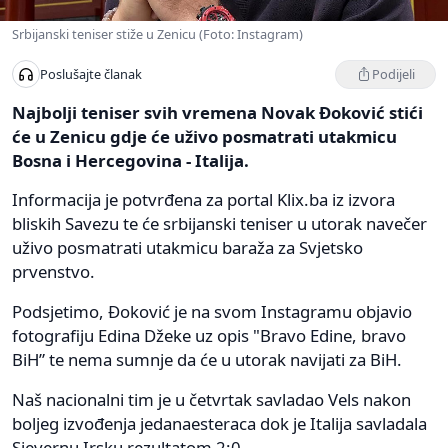
Srbijanski teniser stiže u Zenicu (Foto: Instagram)
Podijeli
Poslušajte članak
Najbolji teniser svih vremena Novak Đoković stići
će u Zenicu gdje će uživo posmatrati utakmicu
Bosna i Hercegovina - Italija.
Informacija je potvrđena za portal Klix.ba iz izvora
bliskih Savezu te će srbijanski teniser u utorak navečer
uživo posmatrati utakmicu baraža za Svjetsko
prvenstvo.
Podsjetimo, Đoković je na svom Instagramu objavio
fotografiju Edina Džeke uz opis "Bravo Edine, bravo
BiH” te nema sumnje da će u utorak navijati za BiH.
Naš nacionalni tim je u četvrtak savladao Vels nakon
boljeg izvođenja jedanaesteraca dok je Italija savladala
Sjevernu Irsku rezultatom 2:0.