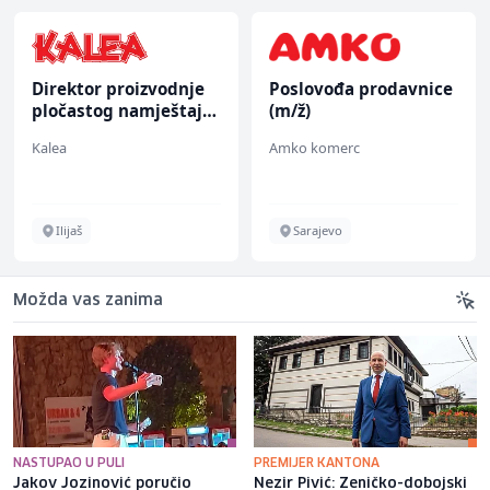
Direktor proizvodnje
Poslovođa prodavnice
pločastog namještaja
(m/ž)
(m/ž)
Kalea
Amko komerc
Ilijaš
Sarajevo
Možda vas zanima
NASTUPAO U PULI
PREMIJER KANTONA
Jakov Jozinović poručio
Nezir Pivić: Zeničko-dobojski