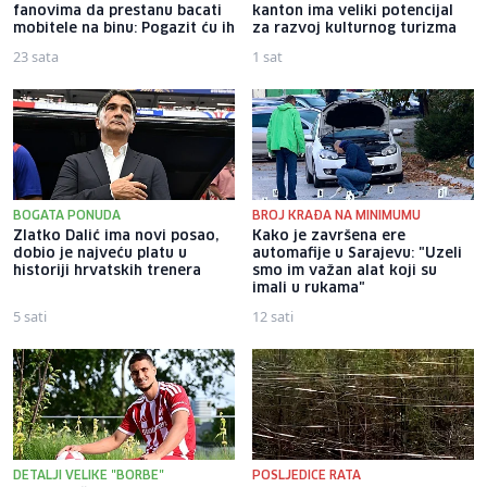
fanovima da prestanu bacati
kanton ima veliki potencijal
mobitele na binu: Pogazit ću ih
za razvoj kulturnog turizma
23 sata
1 sat
BOGATA PONUDA
BROJ KRAĐA NA MINIMUMU
Zlatko Dalić ima novi posao,
Kako je završena ere
dobio je najveću platu u
automafije u Sarajevu: "Uzeli
historiji hrvatskih trenera
smo im važan alat koji su
imali u rukama"
5 sati
12 sati
DETALJI VELIKE "BORBE"
POSLJEDICE RATA