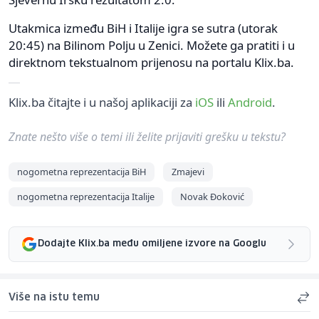
Utakmica između BiH i Italije igra se sutra (utorak
20:45) na Bilinom Polju u Zenici. Možete ga pratiti i u
direktnom tekstualnom prijenosu na portalu Klix.ba.
Klix.ba čitajte i u našoj aplikaciji za
iOS
ili
Android
.
Znate nešto više o temi ili želite prijaviti grešku u tekstu?
nogometna reprezentacija BiH
Zmajevi
nogometna reprezentacija Italije
Novak Đoković
Dodajte Klix.ba među omiljene izvore na Googlu
Više na istu temu