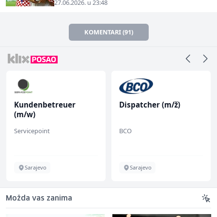
27.06.2026. u 23:48
KOMENTARI (91)
Kundenbetreuer
Dispatcher (m/ž)
(m/w)
Servicepoint
BCO
Sarajevo
Sarajevo
Možda vas zanima