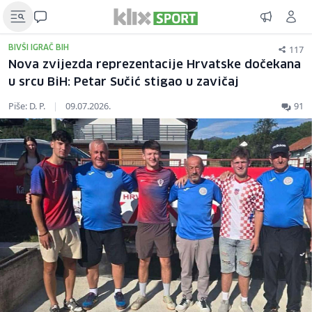
117
BIVŠI IGRAČ BIH
Nova zvijezda reprezentacije Hrvatske dočekana
u srcu BiH: Petar Sučić stigao u zavičaj
Piše: D. P.
|
09.07.2026.
91