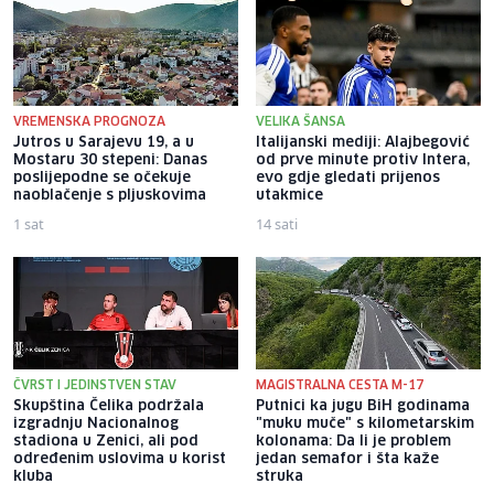
VREMENSKA PROGNOZA
VELIKA ŠANSA
Jutros u Sarajevu 19, a u
Italijanski mediji: Alajbegović
Mostaru 30 stepeni: Danas
od prve minute protiv Intera,
poslijepodne se očekuje
evo gdje gledati prijenos
naoblačenje s pljuskovima
utakmice
1 sat
14 sati
ČVRST I JEDINSTVEN STAV
MAGISTRALNA CESTA M-17
Skupština Čelika podržala
Putnici ka jugu BiH godinama
izgradnju Nacionalnog
"muku muče" s kilometarskim
stadiona u Zenici, ali pod
kolonama: Da li je problem
određenim uslovima u korist
jedan semafor i šta kaže
kluba
struka