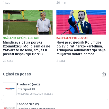
1 sat
20 min
NAČELNIK OPĆINE CENTAR
ISCRPLJENI PREGOVORI
Mandićeva oštra poruka
Novi predsjednik Kolumbije
Džemidžiću: Molio sam da ne
objavio rat narko-kartelima,
zatvarate Koševo, smiješ li
Trumpova administracija šalje
poslati inspekciju Borcu?
milijardu dolara pomoći
22 sata
2 sata
Oglasi za posao
Prodavač (m/ž)
Intersport BH
Prijava do: 06.09.2026. u 23:59
Konobarica (ž)
Bosnian House Restaurant