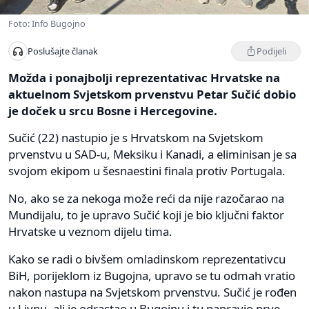
Foto: Info Bugojno
Podijeli
Poslušajte članak
Možda i ponajbolji reprezentativac Hrvatske na
aktuelnom Svjetskom prvenstvu Petar Sučić dobio
je doček u srcu Bosne i Hercegovine.
Sučić (22) nastupio je s Hrvatskom na Svjetskom
prvenstvu u SAD-u, Meksiku i Kanadi, a eliminisan je sa
svojom ekipom u šesnaestini finala protiv Portugala.
No, ako se za nekoga može reći da nije razočarao na
Mundijalu, to je upravo Sučić koji je bio ključni faktor
Hrvatske u veznom dijelu tima.
Kako se radi o bivšem omladinskom reprezentativcu
BiH, porijeklom iz Bugojna, upravo se tu odmah vratio
nakon nastupa na Svjetskom prvenstvu. Sučić je rođen
u Livnu, ali je odrastao u Bugojnu i tu napravio prve