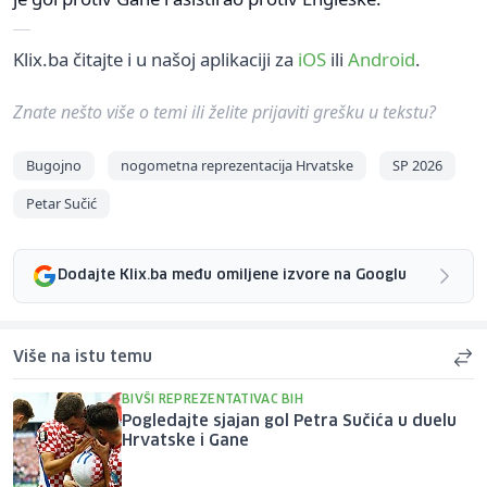
Klix.ba čitajte i u našoj aplikaciji za
iOS
ili
Android
.
Znate nešto više o temi ili želite prijaviti grešku u tekstu?
Bugojno
nogometna reprezentacija Hrvatske
SP 2026
Petar Sučić
Dodajte Klix.ba među omiljene izvore na Googlu
Više na istu temu
BIVŠI REPREZENTATIVAC BIH
Pogledajte sjajan gol Petra Sučića u duelu
Hrvatske i Gane