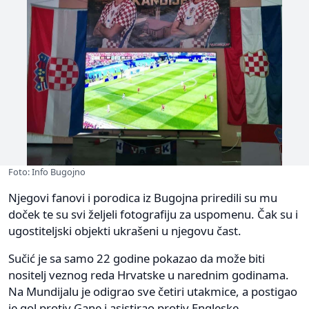
Foto: Info Bugojno
Njegovi fanovi i porodica iz Bugojna priredili su mu
doček te su svi željeli fotografiju za uspomenu. Čak su i
ugostiteljski objekti ukrašeni u njegovu čast.
Sučić je sa samo 22 godine pokazao da može biti
nositelj veznog reda Hrvatske u narednim godinama.
Na Mundijalu je odigrao sve četiri utakmice, a postigao
je gol protiv Gane i asistirao protiv Engleske.