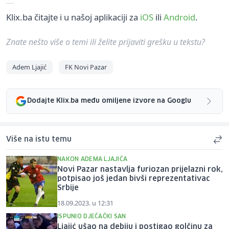
Klix.ba čitajte i u našoj aplikaciji za
iOS
ili
Android
.
Znate nešto više o temi ili želite prijaviti grešku u tekstu?
Adem Ljajić
FK Novi Pazar
Dodajte Klix.ba među omiljene izvore na Googlu
Više na istu temu
NAKON ADEMA LJAJIĆA
Novi Pazar nastavlja furiozan prijelazni rok,
potpisao još jedan bivši reprezentativac
Srbije
18.09.2023. u 12:31
ISPUNIO DJEČAČKI SAN
Ljajić ušao na debiju i postigao golčinu za