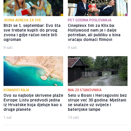
JEDNA ADRESA ZA SVE
PET GODINA POSLOVANJA
Bliži se 1. septembar: Evo šta
Cineplexx tim za Klix.ba:
sve trebate kupiti do prvog
Hollywood nam je i dalje
zvona i gdje račun neće biti
potreban, ali publiku u kina
ogroman
vraćaju domaći filmovi
9 sati
9 sati
KOMADIĆI RAJA
IMA 20 STANOVNIKA
Ovo su najbolje skrivene plaže
Selo u Bosni i Hercegovini bez
Evrope: Listu predvodi jedna
struje već 30 godina: Mještani
iz Hrvatske koja djeluje kao s
se snalaze uz svijeće i
druge planete
baterijske lampe
1 sat
13 sati