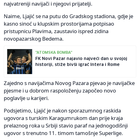
najvatreniji navijači i njegovi prijatelji.
Naime, Ljajić se na putu do Gradskog stadiona, gdje je
kasno sinoć u klupskim prostorijama potpisao
pristupnicu Plavima, zaustavio ispred zidina
novopazarskog Bedema.
"ATOMSKA BOMBA"
FK Novi Pazar najavio najveći dan u svojoj
historiji, stiže bivši igrač Intera i Rome
Zajedno s navijačima Novog Pazara pjevao je navijačke
pjesme i u dobrom raspoloženju započeo novo
poglavlje u karijeri.
Podsjetimo, Ljajić je nakon sporazumnog raskida
ugovora s turskim Karagumrukom dan prije kraja
prelaznog roka u Srbiji stavio paraf na jednogodišnji
ugovor s trenutno 11. timom tamošnje Superlige.