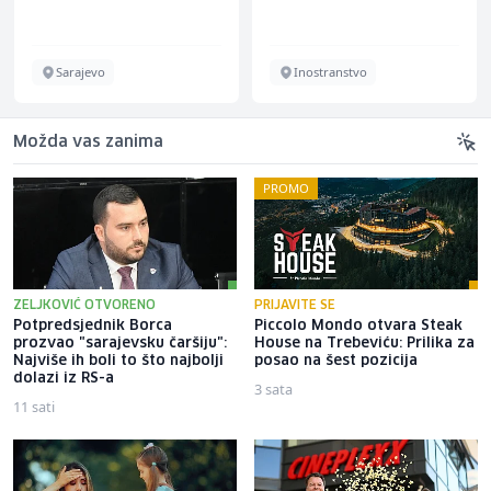
Sarajevo
Inostranstvo
Možda vas zanima
PROMO
ZELJKOVIĆ OTVORENO
PRIJAVITE SE
Potpredsjednik Borca
Piccolo Mondo otvara Steak
prozvao "sarajevsku čaršiju":
House na Trebeviću: Prilika za
Najviše ih boli to što najbolji
posao na šest pozicija
dolazi iz RS-a
3 sata
11 sati