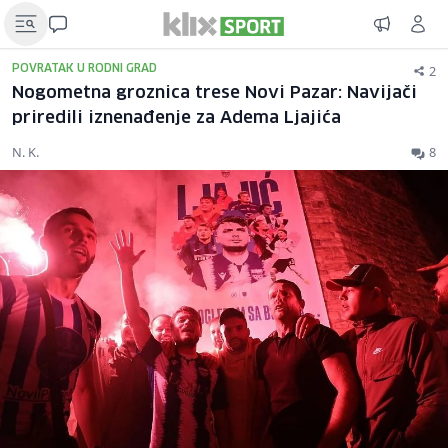
2
POVRATAK U RODNI GRAD
Nogometna groznica trese Novi Pazar: Navijači
priredili iznenađenje za Adema Ljajića
N. K.
8