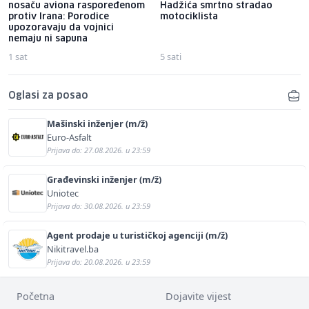
nosaču aviona raspoređenom
Hadžića smrtno stradao
protiv Irana: Porodice
motociklista
upozoravaju da vojnici
nemaju ni sapuna
1 sat
5 sati
Oglasi za posao
Mašinski inženjer (m/ž)
Euro-Asfalt
Prijava do: 27.08.2026. u 23:59
Građevinski inženjer (m/ž)
Uniotec
Prijava do: 30.08.2026. u 23:59
Agent prodaje u turističkoj agenciji (m/ž)
Nikitravel.ba
Prijava do: 20.08.2026. u 23:59
Početna
Dojavite vijest