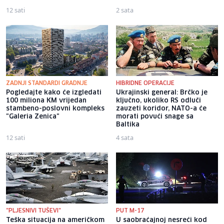
12 sati
2 sata
ZADNJI STANDARDI GRADNJE
HIBRIDNE OPERACIJE
Pogledajte kako će izgledati
Ukrajinski general: Brčko je
100 miliona KM vrijedan
ključno, ukoliko RS odluči
stambeno-poslovni kompleks
zauzeti koridor, NATO-a će
"Galeria Zenica"
morati povući snage sa
Baltika
12 sati
4 sata
"PLJESNIVI TUŠEVI"
PUT M-17
Teška situacija na američkom
U saobraćajnoj nesreći kod