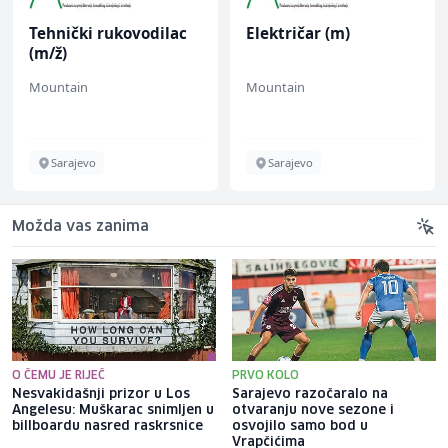
Tehnički rukovodilac
Električar (m)
(m/ž)
Mountain
Mountain
Sarajevo
Sarajevo
Možda vas zanima
O ČEMU JE RIJEČ
PRVO KOLO
Nesvakidašnji prizor u Los
Sarajevo razočaralo na
Angelesu: Muškarac snimljen u
otvaranju nove sezone i
billboardu nasred raskrsnice
osvojilo samo bod u
Vrapčićima