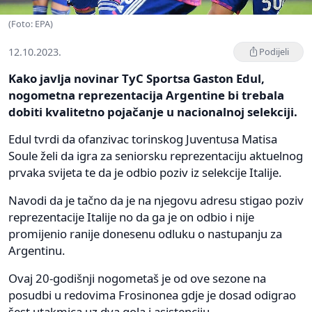
(Foto: EPA)
12.10.2023.
Podijeli
Kako javlja novinar TyC Sportsa Gaston Edul,
nogometna reprezentacija Argentine bi trebala
dobiti kvalitetno pojačanje u nacionalnoj selekciji.
Edul tvrdi da ofanzivac torinskog Juventusa Matisa
Soule želi da igra za seniorsku reprezentaciju aktuelnog
prvaka svijeta te da je odbio poziv iz selekcije Italije.
Navodi da je tačno da je na njegovu adresu stigao poziv
reprezentacije Italije no da ga je on odbio i nije
promijenio ranije donesenu odluku o nastupanju za
Argentinu.
Ovaj 20-godišnji nogometaš je od ove sezone na
posudbi u redovima Frosinonea gdje je dosad odigrao
šest utakmica uz dva gola i asistenciju.