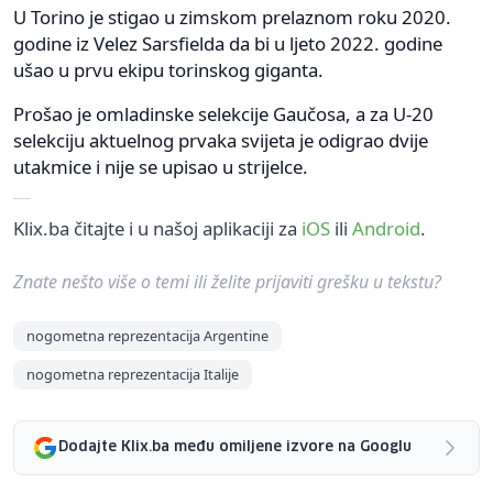
U Torino je stigao u zimskom prelaznom roku 2020.
godine iz Velez Sarsfielda da bi u ljeto 2022. godine
ušao u prvu ekipu torinskog giganta.
Prošao je omladinske selekcije Gaučosa, a za U-20
selekciju aktuelnog prvaka svijeta je odigrao dvije
utakmice i nije se upisao u strijelce.
Klix.ba čitajte i u našoj aplikaciji za
iOS
ili
Android
.
Znate nešto više o temi ili želite prijaviti grešku u tekstu?
nogometna reprezentacija Argentine
nogometna reprezentacija Italije
Dodajte Klix.ba među omiljene izvore na Googlu