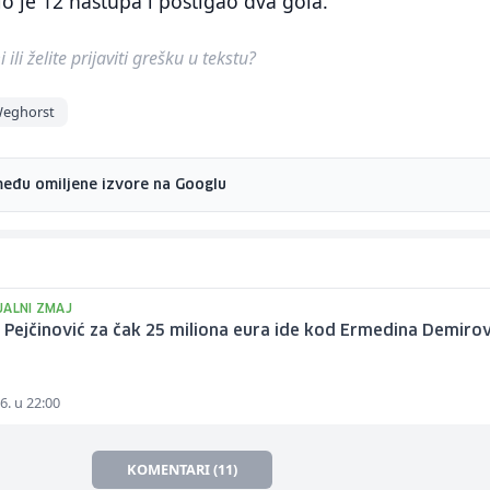
 je 12 nastupa i postigao dva gola.
ili želite prijaviti grešku u tekstu?
eghorst
među omiljene izvore na Googlu
JALNI ZMAJ
Pejčinović za čak 25 miliona eura ide kod Ermedina Demiro
6. u 22:00
KOMENTARI (11)