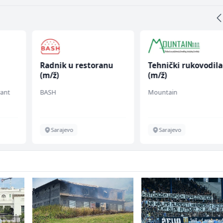
Radnik u restoranu
Tehnički rukovodila
(m/ž)
(m/ž)
rant
BASH
Mountain
Sarajevo
Sarajevo