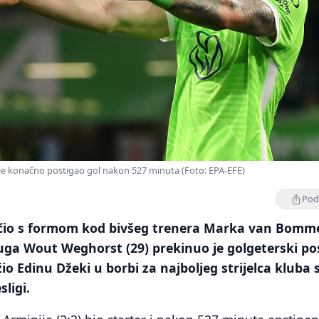
je konačno postigao gol nakon 527 minuta (Foto: EPA-EFE)
Podi
čio s formom kod bivšeg trenera Marka van Bomm
ga Wout Weghorst (29) prekinuo je golgeterski po
io Edinu Džeki u borbi za najboljeg strijelca kluba 
ligi.