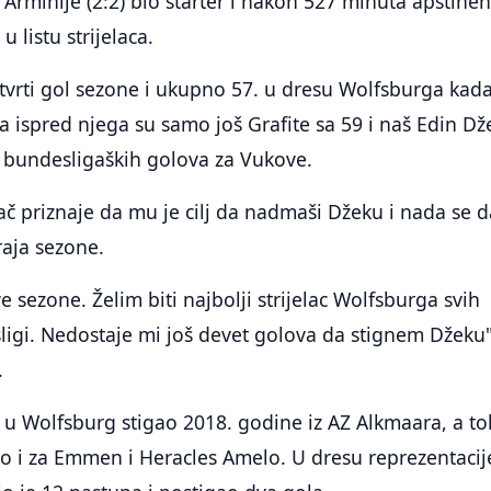
 Arminije (2:2) bio starter i nakon 527 minuta apstinen
 listu strijelaca.
etvrti gol sezone i ukupno 57. u dresu Wolfsburga kada
 a ispred njega su samo još Grafite sa 59 i naš Edin Dž
6 bundesligaških golova za Vukove.
 priznaje da mu je cilj da nadmaši Džeku i nada se d
raja sezone.
ve sezone. Želim biti najbolji strijelac Wolfsburga svih
igi. Nedostaje mi još devet golova da stignem Džeku"
.
 u Wolfsburg stigao 2018. godine iz AZ Alkmaara, a t
ao i za Emmen i Heracles Amelo. U dresu reprezentacij