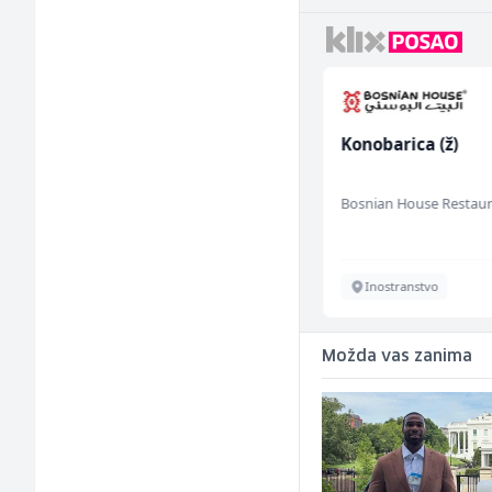
Električar (m)
Konobarica (ž)
Mountain
Bosnian House Restau
Sarajevo
Inostranstvo
Možda vas zanima