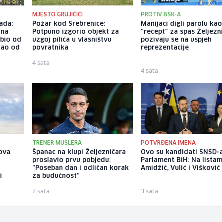
MJESTO GRUJIČIĆI
PROTIV BSK-A
ada:
Požar kod Srebrenice:
Manijaci digli parolu ka
ina
Potpuno izgorio objekt za
"recept" za spas Željezn
ubio od
uzgoj pilića u vlasništvu
pozivaju se na uspjeh
tao od
povratnika
reprezentacije
4 sata
4 sata
TRENER MUSLERA
POTVRĐENA IMENA
ova
Španac na klupi Željezničara
Ovo su kandidati SNSD-
proslavio prvu pobjedu:
Parlament BiH: Na lista
"Poseban dan i odličan korak
Amidžić, Vulić i Višković
i
za budućnost"
2 sata
3 sata