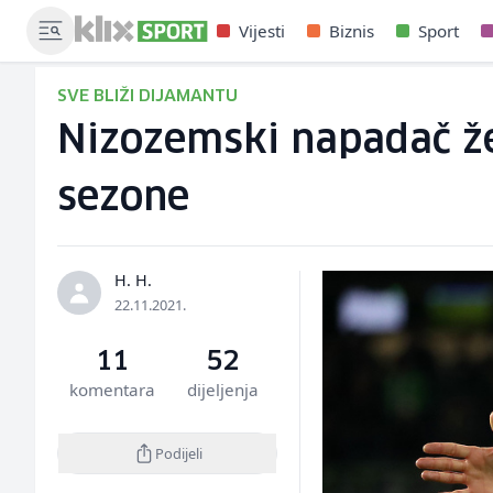
Vijesti
Biznis
Sport
SVE BLIŽI DIJAMANTU
Nizozemski napadač želi
sezone
H. H.
22.11.2021.
11
52
komentara
dijeljenja
Podijeli