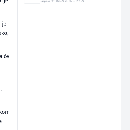
cije
Prijava do: 04.09.2026. u 23:59
 je
eko,
a će
,
okom
e