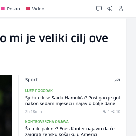
Posao
Video
 mi je veliki cilj ove
Sport
LIJEP POGODAK
Sjećate li se Saida Hamulića? Postigao je gol
nakon sedam mjeseci i najavio bolje dane
2h 18min
1
10
KONTROVERZNA OBJAVA
Šala ili ipak ne? Enes Kanter najavio da će
zaigrati žensku košarku u Americi