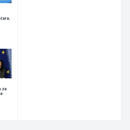
o
ičara,
a za
ma