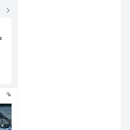
c
Konobar (m/ž)
Voditelj - Poslovođa
radova na gradilištu
(m/ž)
Borbono
Mibral
Sarajevo
Sarajevo