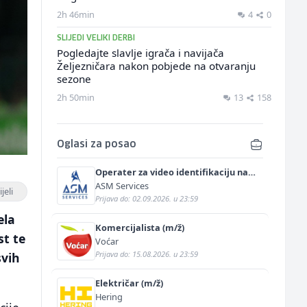
2h 46min
4
0
SLIJEDI VELIKI DERBI
Pogledajte slavlje igrača i navijača
Željezničara nakon pobjede na otvaranju
sezone
2h 50min
13
158
Oglasi za posao
Operater za video identifikaciju na
njemačkom jeziku (m/ž)
ASM Services
jeli
Prijava do: 02.09.2026. u 23:59
ela
Komercijalista (m/ž)
st te
Voćar
Prijava do: 15.08.2026. u 23:59
svih
Električar (m/ž)
Hering