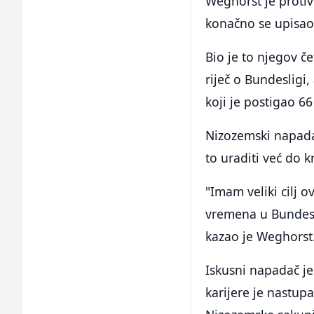
Weghorst je protiv
konačno se upisao u
Bio je to njegov č
riječ o Bundesligi,
koji je postigao 6
Nizozemski napadač
to uraditi već do k
"Imam veliki cilj o
vremena u Bundesl
kazao je Weghorst
Iskusni napadač je
karijere je nastup