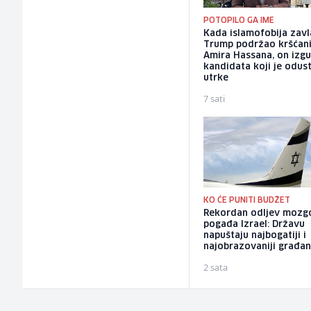
POTOPILO GA IME
Kada islamofobija zavl
Trump podržao kršćan
Amira Hassana, on izg
kandidata koji je odus
utrke
7 sati
KO ĆE PUNITI BUDŽET
Rekordan odljev mozg
pogađa Izrael: Državu
napuštaju najbogatiji i
najobrazovaniji građan
2 sata