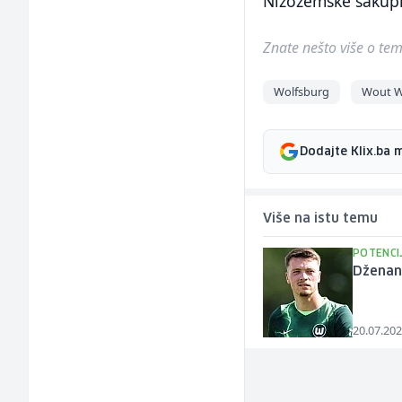
Nizozemske sakupio
Znate nešto više o temi 
Wolfsburg
Wout W
Dodajte Klix.ba 
Više na istu temu
POTENCI
Dženan 
20.07.202