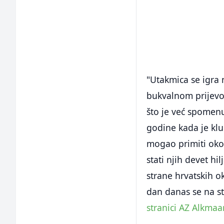
"Utakmica se igra n
bukvalnom prijevod
što je već spomenu
godine kada je klu
mogao primiti oko 
stati njih devet h
strane hrvatskih o
dan danas se na s
stranici AZ Alkmaa