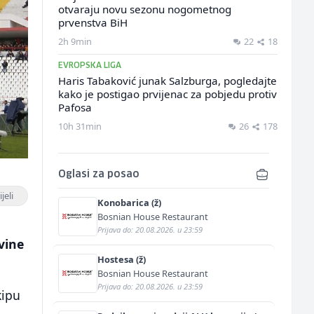
otvaraju novu sezonu nogometnog
prvenstva BiH
2h 9min
22
18
EVROPSKA LIGA
Haris Tabaković junak Salzburga, pogledajte
kako je postigao prvijenac za pobjedu protiv
Pafosa
10h 31min
26
178
Oglasi za posao
jeli
Konobarica (ž)
Bosnian House Restaurant
Prijava do: 20.08.2026. u 23:59
vine
Hostesa (ž)
Bosnian House Restaurant
Prijava do: 20.08.2026. u 23:59
kipu