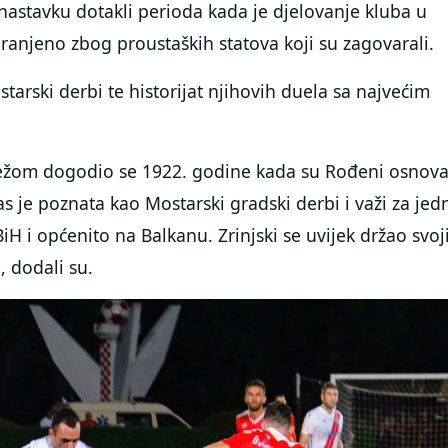
nastavku dotakli perioda kada je djelovanje kluba u
abranjeno zbog proustaških statova koji su zagovarali.
tarski derbi te historijat njihovih duela sa najvećim
eležom dogodio se 1922. godine kada su Rođeni osnova
 je poznata kao Mostarski gradski derbi i važi za jed
iH i općenito na Balkanu. Zrinjski se uvijek držao svoj
, dodali su.