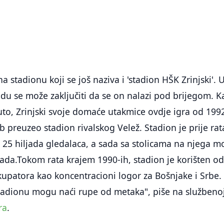
a stadionu koji se još naziva i 'stadion HŠK Zrinjski'. 
u se može zaključiti da se on nalazi pod brijegom. K
to, Zrinjski svoje domaće utakmice ovdje igra od 199
b preuzeo stadion rivalskog Velež. Stadion je prije rat
25 hiljada gledalaca, a sada sa stolicama na njega m
iljada.Tokom rata krajem 1990-ih, stadion je korišten o
kupatora kao koncentracioni logor za Bošnjake i Srbe. 
tadionu mogu naći rupe od metaka", piše na službeno
ra
.