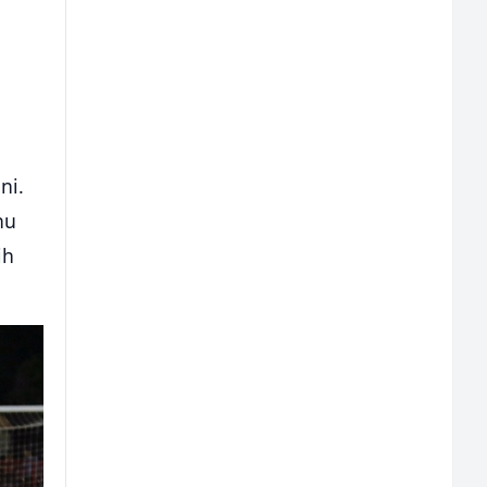
ni.
nu
ih