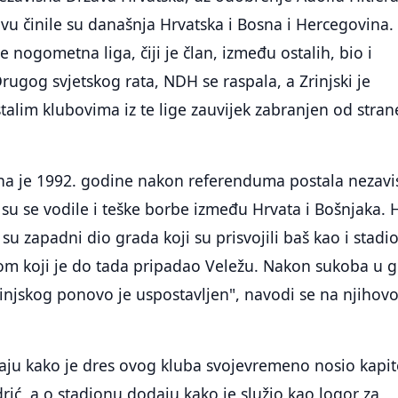
avu činile su današnja Hrvatska i Bosna i Hercegovina.
 nogometna liga, čiji je član, između ostalih, bio i
Drugog svjetskog rata, NDH se raspala, a Zrinjski je
talim klubovima iz te lige zauvijek zabranjen od stran
na je 1992. godine nakon referenduma postala nezavi
su se vodile i teške borbe između Hrvata i Bošnjaka. 
 su zapadni dio grada koji su prisvojili baš kao i stadi
gom koji je do tada pripadao Veležu. Nakon sukoba u 
Zrinjskog ponovo je uspostavljen", navodi se na njihovo
aju kako je dres ovog kluba svojevremeno nosio kapi
ić, a o stadionu dodaju kako je služio kao logor za