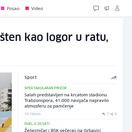
Posao
Video
šten kao logor u ratu,
Sport
SPEKTAKULARAN PRIZOR
Salah predstavljen na krcatom stadionu
Trabzonspora, 41.000 navijača napravilo
atmosferu za pamćenje
1h 16min
7
6
DUEL U 20 SATI
Željezničar i BSK večeras na Grbavici