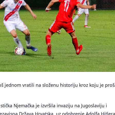
oš jednom vratili na složenu historiju kroz koju je pro
tička Njemačka je izvršila invaziju na Jugoslaviju i
ezavisna Država Hrvatska, uz odobrenje Adolfa Hitlera