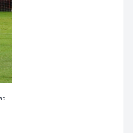
šao
.