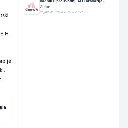
Radnik u proizvodnji ALU bravarije (m/
ž)
Grifon
Prijava do: 10.08.2026. u 23:59
tski
.
 BiH.
ao je
ki,
h
gla