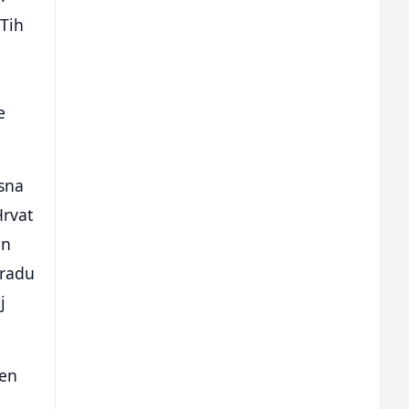
 Tih
e
sna
Hrvat
on
gradu
j
ten