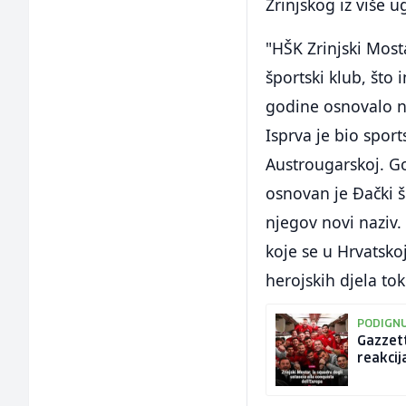
Zrinjskog iz više u
"HŠK Zrinjski Most
športski klub, što 
godine osnovalo ne
Isprva je bio spor
Austrougarskoj. G
osnovan je Đački š
njegov novi naziv. 
koje se u Hrvatsko
herojskih djela t
PODIGNU
Gazzett
reakcij