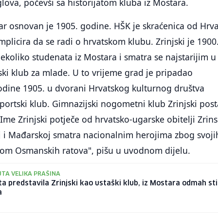
glova, počevši sa historijatom kluba iz Mostara.
ar osnovan je 1905. godine. HŠK je skraćenica od Hrva
implicira da se radi o hrvatskom klubu. Zrinjski je 1900
koliko studenata iz Mostara i smatra se najstarijim u
tski klub za mlade. U to vrijeme grad je pripadao
odine 1905. u dvorani Hrvatskog kulturnog društva
portski klub. Gimnazijski nogometni klub Zrinjski post
Ime Zrinjski potječe od hrvatsko-ugarske obitelji Zrins
j i Mađarskoj smatra nacionalnim herojima zbog svoji
okom Osmanskih ratova", pišu u uvodnom dijelu.
TA VELIKA PRAŠINA
a predstavila Zrinjski kao ustaški klub, iz Mostara odmah sti
a