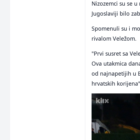
Nizozemci su se u 
Jugoslaviji bilo z
Spomenuli su i mos
rivalom Veležom.
"Prvi susret sa V
Ova utakmica danas
od najnapetijih u B
hrvatskih korijena"