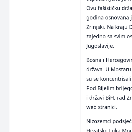
Ovu fašističku drž
godina osnovana je
Zrinjski. Na kraju 
zajedno sa svim os
Jugoslavije.
Bosna i Hercegovi
država. U Mostaru 
su se koncentrisali
Pod Bijelim brije
i državi BiH, rad 
web stranici.
Nizozemci podsjeć
Hrvatske Luka Modr