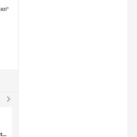
azi"
Tehničar održavanja
Zavarivač (MIG/MAG)
st
CNC mašina (m)
(m/ž)