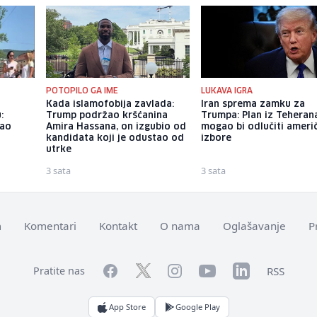
POTOPILO GA IME
LUKAVA IGRA
o
Kada islamofobija zavlada:
Iran sprema zamku za
:
Trump podržao kršćanina
Trumpa: Plan iz Teheran
dao
Amira Hassana, on izgubio od
mogao bi odlučiti ameri
kandidata koji je odustao od
izbore
utrke
3 sata
3 sata
m
Komentari
Kontakt
O nama
Oglašavanje
P
Facebook
YouTube
LinkedIn
Twitter
Instagram
RSS
Pratite nas
App Store
Google Play