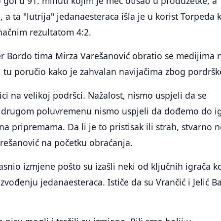
o gol u 91. minuti kojim je meč otišao u produžetke, a
, a ta "lutrija" jedanaesteraca išla je u korist Torpeda k
načnim rezultatom 4:2.
r Bordo tima Mirza Varešanović obratio se medijima 
 i tu poručio kako je zahvalan navijačima zbog pordršk
ci na velikoj podršci. Nažalost, nismo uspjeli da se
U drugom poluvremenu nismo uspjeli da dođemo do i
 na pripremama. Da li je to pristisak ili strah, stvarno 
arešanović na početku obraćanja.
snio izmjene pošto su izašli neki od ključnih igrača ko
izvođenju jedanaesteraca. Ističe da su Vrančić i Jelić Ba