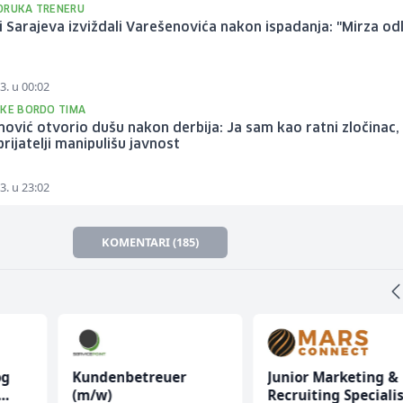
ORUKA TRENERU
i Sarajeva izviždali Varešenovića nakon ispadanja: "Mirza odl
3. u 00:02
UKE BORDO TIMA
ović otvorio dušu nakon derbija: Ja sam kao ratni zločinac,
rijatelji manipulišu javnost
3. u 23:02
KOMENTARI (185)
og
Kundenbetreuer
Junior Marketing &
(m/w)
Recruiting Speciali