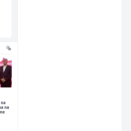
Irion Argerr
Irion Argerr
Vogošća
Vogošća
 na
na na
ine