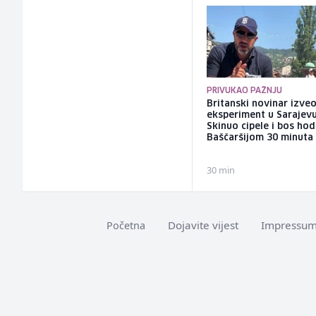
PRIVUKAO PAŽNJU
Britanski novinar izve
eksperiment u Sarajevu
Skinuo cipele i bos ho
Baščaršijom 30 minuta
30 min
Dojavite vijest
Impressu
Početna