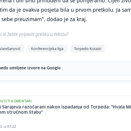
rena i bili smo prinuđeni da se pomjeramo. Cijeli živo
tim da je ovakva posjeta bila u prvom pretkolu. Ja sa
 sebe preuzimam", dodao je za kraj.
ili želite prijaviti grešku u tekstu?
 Varešanović
Konferencijska liga
Torpedo Kutaisi
među omiljene izvore na Googlu
JUTITI KOMENTARI
i Sarajeva razočarani nakon ispadanja od Torpeda: "Hvala Mir
om stručnom štabu"
3. u 07:22