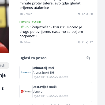
minute protiv Intera, evo gdje gledati
prijenos utakmice
1h 27min
12
68
PRVENSTVO BIH
Uživo
/
Željezničar - BSK 0:0: Počelo je
drugo poluvrijeme, nadamo se boljem
nogometu
1h 36min
21
17
Oglasi za posao
jeli
Snimatelj (m/ž)
Arena Sport BH
nja
Prijava do: 14.08.2026. u 23:59
Dostavljač (m/ž)
 s
Venera
Prijava do: 16.08.2026. u 23:59