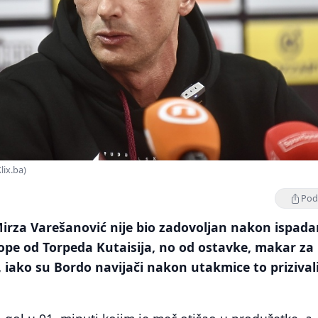
lix.ba)
Podi
irza Varešanović nije bio zadovoljan nakon ispada
ope od Torpeda Kutaisija, no od ostavke, makar za
 iako su Bordo navijači nakon utakmice to prizivali