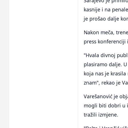
Sarajevo je primil
kasnije i na penale
je prošao dalje ko
Nakon meča, trene
press konferenciji
"Hvala divnoj publi
plasiramo dalje. 
koja nas je krasila
znam", rekao je V
Varešanović je obja
mogli biti dobri u 
tražili izmjene.