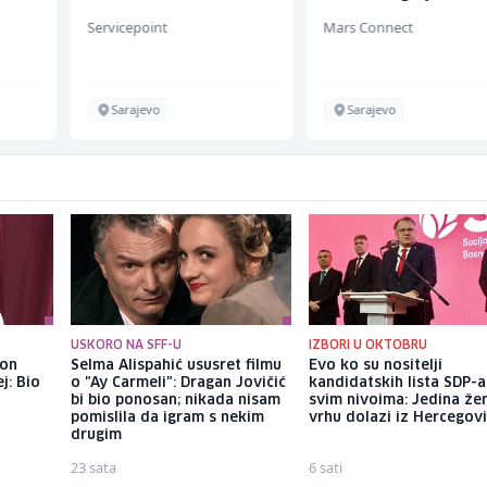
(m/ž)
Servicepoint
Mars Connect
Sarajevo
Sarajevo
USKORO NA SFF-U
IZBORI U OKTOBRU
kon
Selma Alispahić ususret filmu
Evo ko su nositelji
j: Bio
o "Ay Carmeli": Dragan Jovičić
kandidatskih lista SDP-a
bi bio ponosan; nikada nisam
svim nivoima: Jedina že
pomislila da igram s nekim
vrhu dolazi iz Hercegov
drugim
23 sata
6 sati