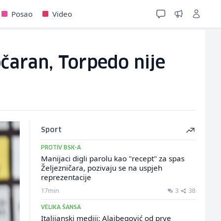
Posao
Video
čaran, Torpedo nije
Sport
PROTIV BSK-A
Manijaci digli parolu kao "recept" za spas
Željezničara, pozivaju se na uspjeh
reprezentacije
17min
3
38
VELIKA ŠANSA
Italijanski mediji: Alajbegović od prve