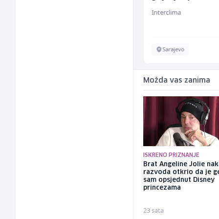
instalacija (m)
Galerija Java
Interclima
Sarajevo
Sarajevo
Možda vas zanima
ISKRENO PRIZNANJE
Brat Angeline Jolie na
razvoda otkrio da je ge
sam opsjednut Disney
princezama
23 sata