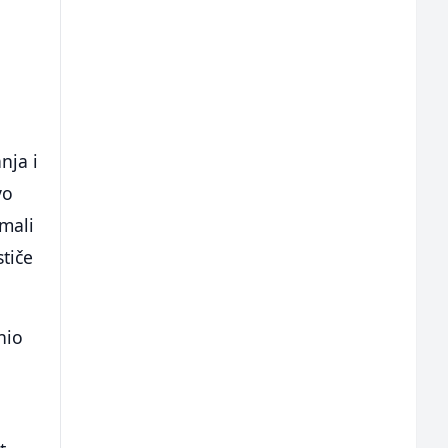
nja i
vo
imali
tiče
nio