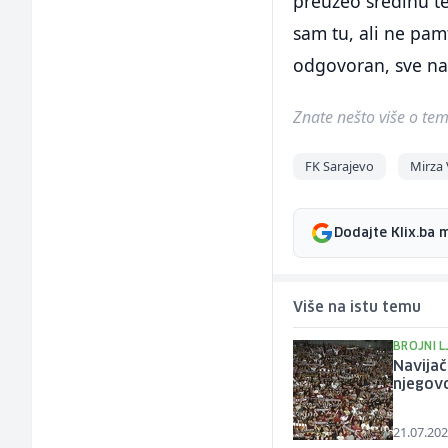
preuzeo sredinu te
sam tu, ali ne pam
odgovoran, sve na
Znate nešto više o temi 
FK Sarajevo
Mirza
Dodajte Klix.ba 
Više na istu temu
BROJNI L
Navijač
njegov
21.07.202