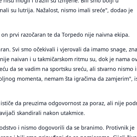
e nisu mogli i tražili su izmjene. Bili smo bolji u
ali su lutrija. Nažalost, nismo imali sreće", dodao je
je on prvi razočaran te da Torpedo nije naivna ekipa.
aran. Svi smo očekivali i vjerovali da imamo snage, zna
 nije naivan i u takmičarskom ritmu su, dok je nama o
ću da se vadim na sportsku sreću, ali stvarno nismo 
 voljnog momenta, nemam šta igračima da zamjerim", is
ističe da preuzima odgovornost za poraz, ali nije pod
avijači skandirali nakon utakmice.
odstvo i nismo dogovorili da se branimo. Protivnik je