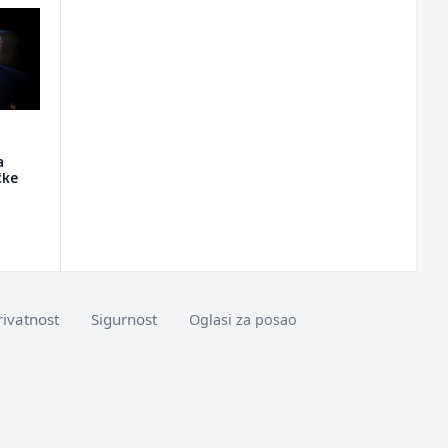
a
čke
rivatnost
Sigurnost
Oglasi za posao