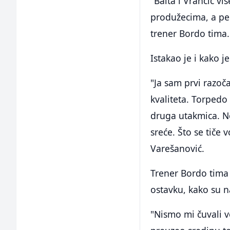
"Balta i Vrančić viš
produžecima, a pen
trener Bordo tima.
Istakao je i kako 
"Ja sam prvi razoč
kvaliteta. Torpedo
druga utakmica. Ne
sreće. Što se tiče
Varešanović.
Trener Bordo tima 
ostavku, kako su n
"Nismo mi čuvali v