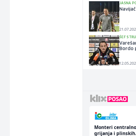
JASNA P
Navijač
21.07.202
ŠEF STR
Varešan
Bordo p
12.05.202
Kustos u galeriji slika
Monteri centraln
(m/ž)
grijanja i plinskih