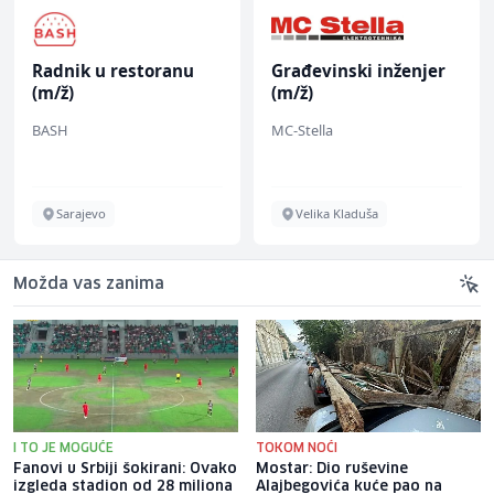
Radnik u restoranu
Građevinski inženjer
(m/ž)
(m/ž)
BASH
MC-Stella
Sarajevo
Velika Kladuša
Možda vas zanima
I TO JE MOGUĆE
TOKOM NOĆI
Fanovi u Srbiji šokirani: Ovako
Mostar: Dio ruševine
izgleda stadion od 28 miliona
Alajbegovića kuće pao na