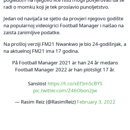
radi o momku koji je tek proslavio punoljetstvo.
Jedan od navijača se sjetio da provjeri njegovo godište
na popularnoj videoigrici Football Manager i naišao na
zaista zanimljive podatke.
Na prošloj verziji FM21 Nwankwo je bio 24-godišnjak, a
na aktuelnoj FM21 ima 17 godina.
På Football Manager 2021 är han 24 år medans
Football Manager 2022 är han plötsligt 17 år.
Sanslöst
https://t.co/xEf3mScBYS
pic.twitter.com/Z46Obon2jw
— Rasim Reiz (@RasimReiz)
February 3, 2022