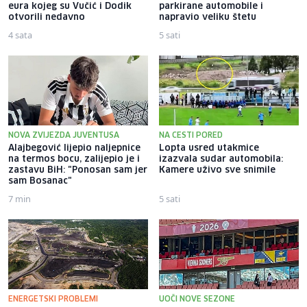
eura kojeg su Vučić i Dodik
parkirane automobile i
otvorili nedavno
napravio veliku štetu
4 sata
5 sati
NOVA ZVIJEZDA JUVENTUSA
NA CESTI PORED
Alajbegović lijepio naljepnice
Lopta usred utakmice
na termos bocu, zalijepio je i
izazvala sudar automobila:
zastavu BiH: "Ponosan sam jer
Kamere uživo sve snimile
sam Bosanac"
7 min
5 sati
ENERGETSKI PROBLEMI
UOČI NOVE SEZONE