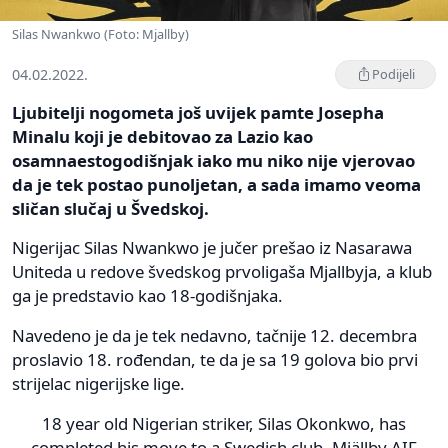
Silas Nwankwo (Foto: Mjallby)
04.02.2022.
Podijeli
Ljubitelji nogometa još uvijek pamte Josepha
Minalu koji je debitovao za Lazio kao
osamnaestogodišnjak iako mu niko nije vjerovao
da je tek postao punoljetan, a sada imamo veoma
sličan slučaj u Švedskoj.
Nigerijac Silas Nwankwo je jučer prešao iz Nasarawa
Uniteda u redove švedskog prvoligaša Mjallbyja, a klub
ga je predstavio kao 18-godišnjaka.
Navedeno je da je tek nedavno, tačnije 12. decembra
proslavio 18. rođendan, te da je sa 19 golova bio prvi
strijelac nigerijske lige.
18 year old Nigerian striker, Silas Okonkwo, has
completed his move to a Swedish club, Mjällby AIF