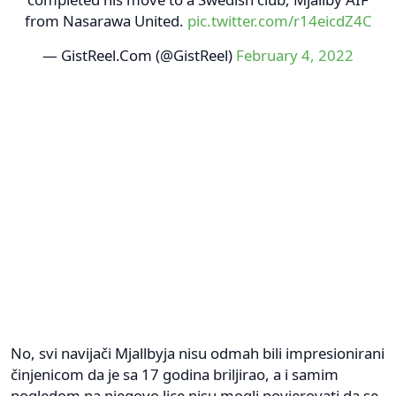
from Nasarawa United.
pic.twitter.com/r14eicdZ4C
— GistReel.Com (@GistReel)
February 4, 2022
No, svi navijači Mjallbyja nisu odmah bili impresionirani
činjenicom da je sa 17 godina briljirao, a i samim
pogledom na njegovo lice nisu mogli povjerovati da se