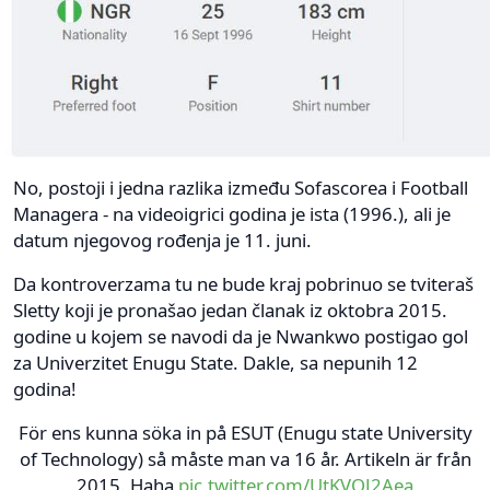
No, postoji i jedna razlika između Sofascorea i Football
Managera - na videoigrici godina je ista (1996.), ali je
datum njegovog rođenja je 11. juni.
Da kontroverzama tu ne bude kraj pobrinuo se tviteraš
Sletty koji je pronašao jedan članak iz oktobra 2015.
godine u kojem se navodi da je Nwankwo postigao gol
za Univerzitet Enugu State. Dakle, sa nepunih 12
godina!
För ens kunna söka in på ESUT (Enugu state University
of Technology) så måste man va 16 år. Artikeln är från
2015. Haha
pic.twitter.com/UtKVQJ2Aea