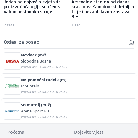
Jedan od najvećih svjetskih
Arsenalov stadion od danas
proizvođača uglja suočen s
krasi novi šampionski detalj, a
valom nestanaka struje
tu je i nezaobilazna zastava
BiH
2 sata
1 sat
Oglasi za posao
Novinar (m/ž)
Slobodna Bosna
Prijava do: 31.08.2026. u 23:59
NK pomoćni radnik (m)
Mountain
Prijava do: 16.08.2026. u 23:59
Snimatelj (m/ž)
Arena Sport BH
Prijava do: 14.08.2026. u 23:59
Početna
Dojavite vijest