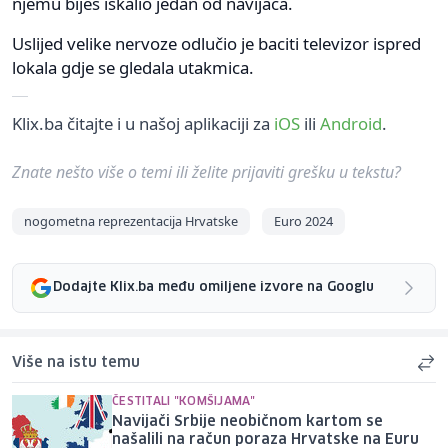
njemu bijes iskalio jedan od navijača.
Uslijed velike nervoze odlučio je baciti televizor ispred
lokala gdje se gledala utakmica.
Klix.ba čitajte i u našoj aplikaciji za
iOS
ili
Android
.
Znate nešto više o temi ili želite prijaviti grešku u tekstu?
nogometna reprezentacija Hrvatske
Euro 2024
Dodajte Klix.ba među omiljene izvore na Googlu
Više na istu temu
ČESTITALI "KOMŠIJAMA"
Navijači Srbije neobičnom kartom se
našalili na račun poraza Hrvatske na Euru