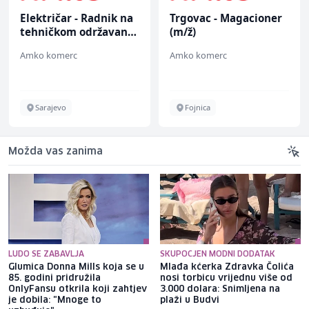
Električar - Radnik na
Trgovac - Magacioner
tehničkom održavanju
(m/ž)
(m/ž)
Amko komerc
Amko komerc
Sarajevo
Fojnica
Možda vas zanima
LUDO SE ZABAVLJA
SKUPOCJEN MODNI DODATAK
Glumica Donna Mills koja se u
Mlađa kćerka Zdravka Čolića
85. godini pridružila
nosi torbicu vrijednu više od
OnlyFansu otkrila koji zahtjev
3.000 dolara: Snimljena na
je dobila: "Mnoge to
plaži u Budvi