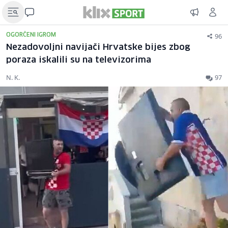
96
OGORČENI IGROM
Nezadovoljni navijači Hrvatske bijes zbog
poraza iskalili su na televizorima
N. K.
97