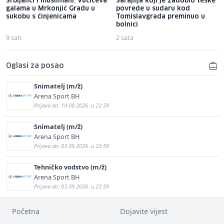
Srbijanci i muslimani: Vučićeva
Sarajlija koji je zadobio teške
galama u Mrkonjić Gradu u
povrede u sudaru kod
sukobu s činjenicama
Tomislavgrada preminuo u
bolnici
9 sati
2 sata
Oglasi za posao
Snimatelj (m/ž)
Arena Sport BH
Prijava do: 14.08.2026. u 23:59
Snimatelj (m/ž)
Arena Sport BH
Prijava do: 03.09.2026. u 23:59
Tehničko vodstvo (m/ž)
Arena Sport BH
Prijava do: 03.09.2026. u 23:59
Početna
Dojavite vijest