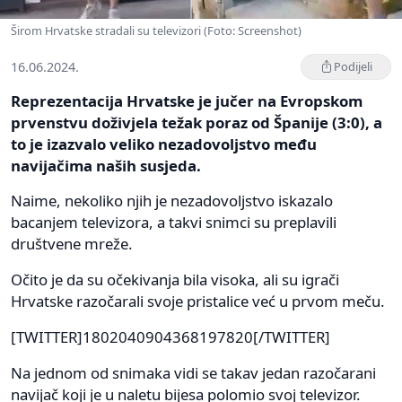
Širom Hrvatske stradali su televizori (Foto: Screenshot)
16.06.2024.
Podijeli
Reprezentacija Hrvatske je jučer na Evropskom
prvenstvu doživjela težak poraz od Španije (3:0), a
to je izazvalo veliko nezadovoljstvo među
navijačima naših susjeda.
Naime, nekoliko njih je nezadovoljstvo iskazalo
bacanjem televizora, a takvi snimci su preplavili
društvene mreže.
Očito je da su očekivanja bila visoka, ali su igrači
Hrvatske razočarali svoje pristalice već u prvom meču.
[TWITTER]1802040904368197820[/TWITTER]
Na jednom od snimaka vidi se takav jedan razočarani
navijač koji je u naletu bijesa polomio svoj televizor.