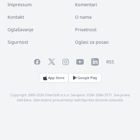
Impressum
Komentari
Kontakt
O nama
Oglašavanje
Privatnost
Sigurnost
Oglasi za posao
Facebook
YouTube
LinkedIn
Twitter
Instagram
RSS
App Store
Google Play
Copyright 2000-2026 InterSoft d.o.o. Sarajevo. ISSN 2566-3771. Sva prava
zadržana. Zabranjeno preuzimanje sadržaja bez dozvole izdavača.