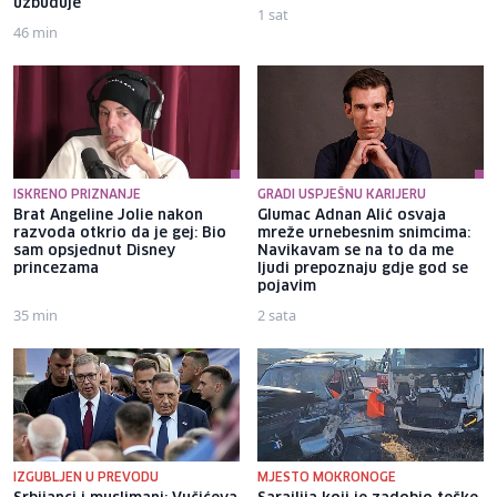
uzbuđuje"
1 sat
46 min
ISKRENO PRIZNANJE
GRADI USPJEŠNU KARIJERU
Brat Angeline Jolie nakon
Glumac Adnan Alić osvaja
razvoda otkrio da je gej: Bio
mreže urnebesnim snimcima:
sam opsjednut Disney
Navikavam se na to da me
princezama
ljudi prepoznaju gdje god se
pojavim
35 min
2 sata
IZGUBLJEN U PREVODU
MJESTO MOKRONOGE