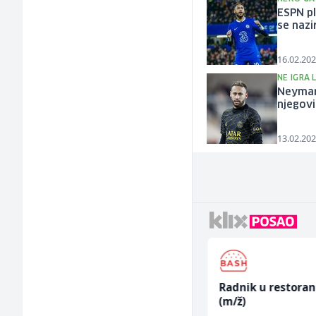
ESPN pl
se nazi
16.02.202
NE IGRA L
Neymar 
njegov
13.02.202
Multimedijalni
Radnik u restora
marketing kreator (m/
(m/ž)
ž)