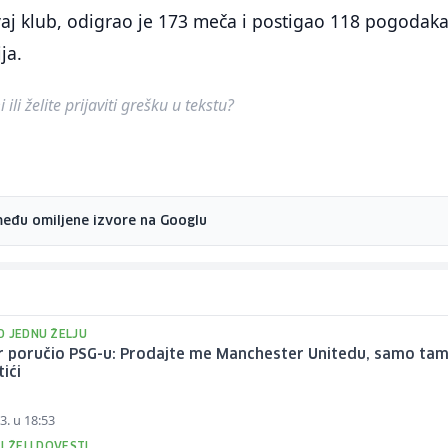
aj klub, odigrao je 173 meča i postigao 118 pogodaka
ja.
ili želite prijaviti grešku u tekstu?
među omiljene izvore na Googlu
O JEDNU ŽELJU
 poručio PSG-u: Prodajte me Manchester Unitedu, samo ta
tići
3. u 18:53
I ŽELI DOVESTI