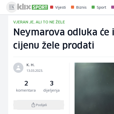
Vijesti
Biznis
Sport
VJERAN JE, ALI TO NE ŽELE
Neymarova odluka će iz
cijenu žele prodati
K. H.
13.03.2023.
2
3
komentara
dijeljenja
Podijeli