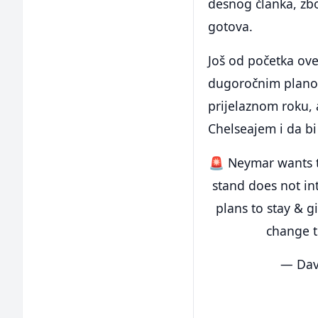
desnog članka, zbo
gotova.
Još od početka ove
dugoročnim planovi
prijelaznom roku, 
Chelseajem i da bi
🚨 Neymar wants to
stand does not in
plans to stay & 
change 
— Dav