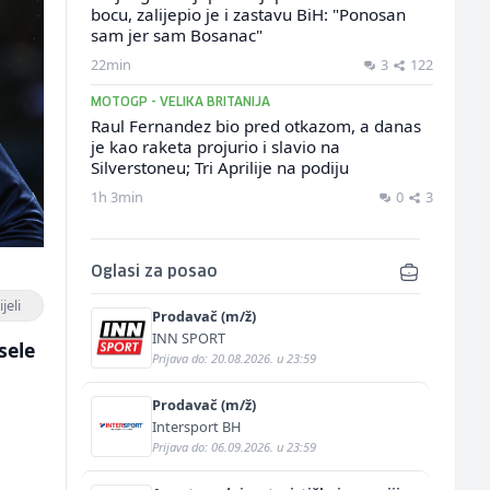
bocu, zalijepio je i zastavu BiH: "Ponosan
sam jer sam Bosanac"
22min
3
122
MOTOGP - VELIKA BRITANIJA
Raul Fernandez bio pred otkazom, a danas
je kao raketa projurio i slavio na
Silverstoneu; Tri Aprilije na podiju
1h 3min
0
3
Oglasi za posao
jeli
Prodavač (m/ž)
INN SPORT
sele
Prijava do: 20.08.2026. u 23:59
Prodavač (m/ž)
Intersport BH
Prijava do: 06.09.2026. u 23:59
u