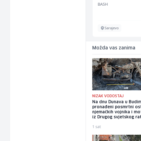
Kalea
BASH
Ilijaš
Sarajevo
Možda vas zanima
NIZAK VODOSTAJ
Na dnu Dunava u Budim
pronađeni posmrtni os
njemačkih vojnika i mo
iz Drugog svjetskog ra
1 sat