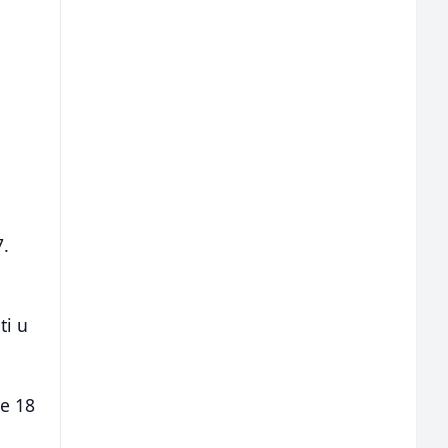
7.
ti u
je 18