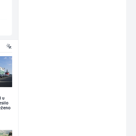
Borbono
Amko komerc
Sarajevo
Sarajevo
d u
esilo
ježeno