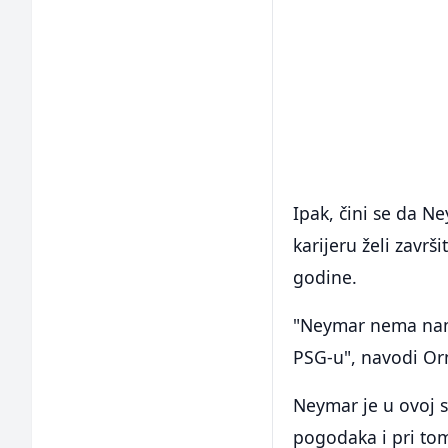
Ipak, čini se da 
karijeru želi zavr
godine.
"Neymar nema namjer
PSG-u", navodi Or
Neymar je u ovoj 
pogodaka i pri tom