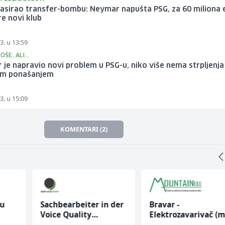
asirao transfer-bombu: Neymar napušta PSG, za 60 miliona 
re novi klub
3. u 13:59
OŠE, ALI...
je napravio novi problem u PSG-u, niko više nema strpljenja
im ponašanjem
3. u 15:09
KOMENTARI (2)
nu
Sachbearbeiter in der
Bravar -
Voice Quality
Elektrozavarivač (m
Management (m/w)