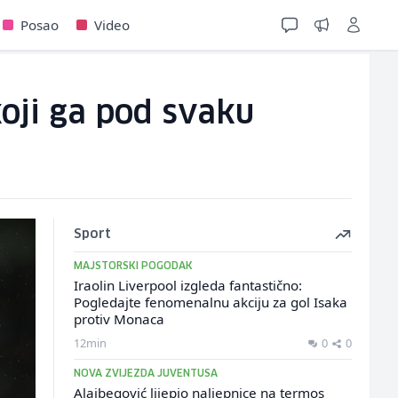
Posao
Video
oji ga pod svaku
Sport
MAJSTORSKI POGODAK
Iraolin Liverpool izgleda fantastično:
Pogledajte fenomenalnu akciju za gol Isaka
protiv Monaca
12min
0
0
NOVA ZVIJEZDA JUVENTUSA
Alajbegović lijepio naljepnice na termos