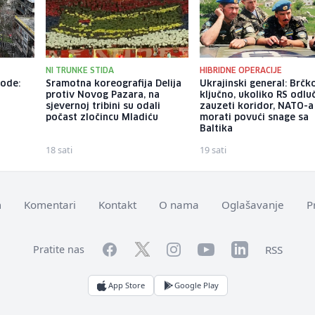
NI TRUNKE STIDA
HIBRIDNE OPERACIJE
vode:
Sramotna koreografija Delija
Ukrajinski general: Brčko
,
protiv Novog Pazara, na
ključno, ukoliko RS odluč
sjevernoj tribini su odali
zauzeti koridor, NATO-a
počast zločincu Mladiću
morati povući snage sa
Baltika
18 sati
19 sati
m
Komentari
Kontakt
O nama
Oglašavanje
P
Facebook
YouTube
LinkedIn
Twitter
Instagram
RSS
Pratite nas
App Store
Google Play