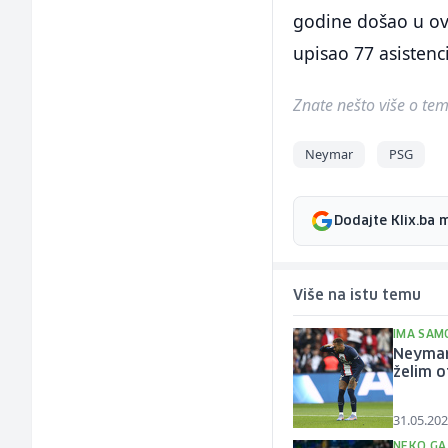
godine došao u ov
upisao 77 asistenci
Znate nešto više o temi 
Neymar
PSG
Dodajte Klix.ba 
Više na istu temu
IMA SAM
Neymar
želim o
31.05.202
NEKO GA 