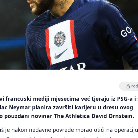
Podi
i francuski mediji mjesecima već tjeraju iz PSG-a i 
ilac Neymar planira završiti karijeru u dresu ovog
ro pouzdani novinar The Athletica David Ornstein.
aš je nakon nedavne povrede morao otići na operacij