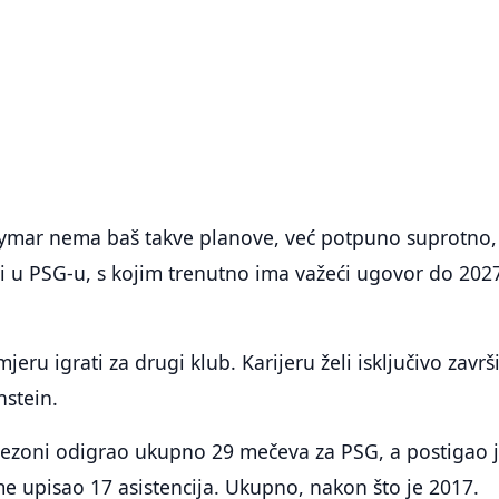
Neymar nema baš takve planove, već potpuno suprotno,
šiti u PSG-u, s kojim trenutno ima važeći ugovor do 202
u igrati za drugi klub. Karijeru želi isključivo završi
nstein.
sezoni odigrao ukupno 29 mečeva za PSG, a postigao 
e upisao 17 asistencija. Ukupno, nakon što je 2017.