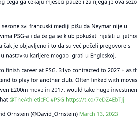
g čega ga čekaju mjeseci pauze i za njega je ova sez
 sezone svi francuski mediji pišu da Neymar nije u
ma PSG-a i da će ga se klub pokušati riješiti u ljetn
a čak je objavljeno i to da su već počeli pregovore s
 u nastavku karijere mogao igrati u Engleskoj.
 finish career at PSG. 31yo contracted to 2027 + as t
tend to play for another club. Often linked with move
given £200m move in 2017, would take huge investmen
that
@TheAthleticFC
#PSG
https://t.co/7eDZ4EbTJj
id Ornstein (@David_Ornstein)
March 13, 2023