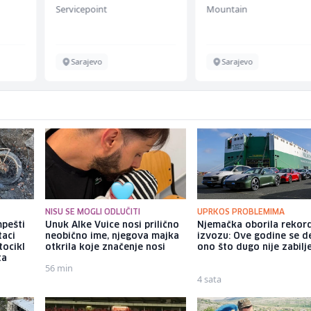
Servicepoint
Mountain
Sarajevo
Sarajevo
NISU SE MOGLI ODLUČITI
UPRKOS PROBLEMIMA
pešti
Unuk Alke Vuice nosi prilično
Njemačka oborila rekor
taci
neobično ime, njegova majka
izvozu: Ove godine se d
tocikl
otkrila koje značenje nosi
ono što dugo nije zabil
ta
56 min
4 sata