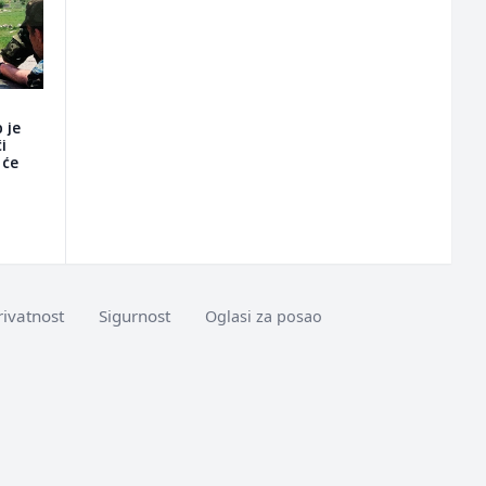
 je
i
 će
rivatnost
Sigurnost
Oglasi za posao