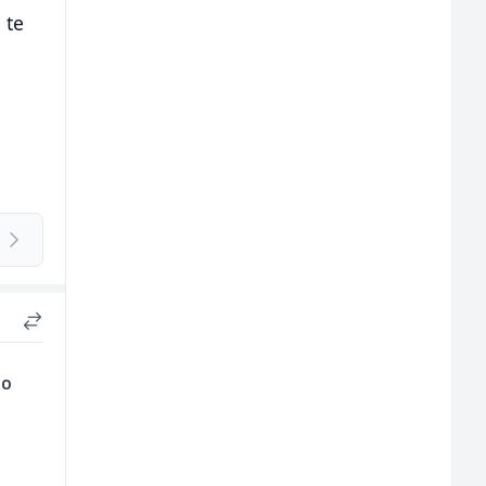
 te
mo