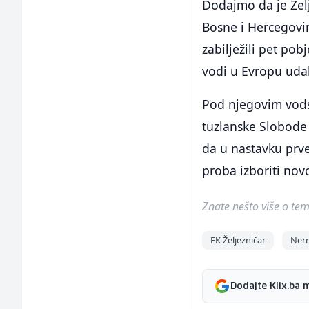
Dodajmo da je Želj
Bosne i Hercegovin
zabilježili pet po
vodi u Evropu udal
Pod njegovim vodst
tuzlanske Slobode 
da u nastavku prve
proba izboriti no
Znate nešto više o temi 
FK Željezničar
Nerm
Dodajte Klix.ba 