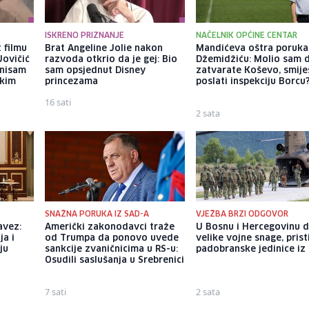
ISKRENO PRIZNANJE
NAČELNIK OPĆINE CENTAR
 filmu
Brat Angeline Jolie nakon
Mandićeva oštra poruka
Jovičić
razvoda otkrio da je gej: Bio
Džemidžiću: Molio sam 
 nisam
sam opsjednut Disney
zatvarate Koševo, smiješ
ekim
princezama
poslati inspekciju Borcu
16 sati
2 sata
SNAŽNA PORUKA IZ SAD-A
VJEŽBA BRZI ODGOVOR
avez:
Američki zakonodavci traže
U Bosnu i Hercegovinu 
ja i
od Trumpa da ponovo uvede
velike vojne snage, prist
ju
sankcije zvaničnicima u RS-u:
padobranske jedinice iz I
Osudili saslušanja u Srebrenici
7 sati
2 sata