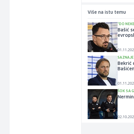
Više na istu temu
"DO NEKE
Bašić s
evropsk
01.11.202
SAZNAJE
Bekrić 
Bašiće
01.11.202
ŠOK SA 
Nermin 
02.10.202