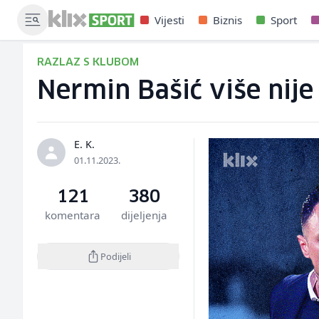
Vijesti
Biznis
Sport
RAZLAZ S KLUBOM
Nermin Bašić više nije
E. K.
01.11.2023.
121
380
komentara
dijeljenja
Podijeli