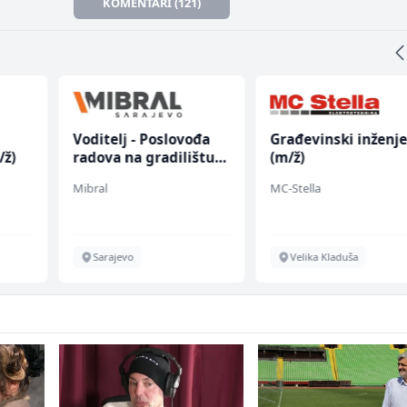
KOMENTARI (121)
đa
Građevinski inženjer
Kustos u galeriji sl
štu
(m/ž)
(m/ž)
MC-Stella
Galerija Java
Velika Kladuša
Sarajevo