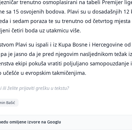
ezničar trenutno osmoplasirani na tabeli Premijer lig
e sa 15 osvojenih bodova. Plavi su u dosadašnjih 12 
bjeda i sedam poraza te su trenutno od četvrtog mjesta
jeni četiri boda uz utakmicu više.
vom Plavi su ispali i iz Kupa Bosne i Hercegovine od
pa je jasno da je pred njegovim nasljednikom težak i
nstva ekipi pokuša vratiti poljuljano samopouzdanje 
vo učešće u evropskim takmičenjima.
ili želite prijaviti grešku u tekstu?
in Bašić
među omiljene izvore na Googlu