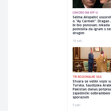
USKORO NA SFF-U
Selma Alispahić ususret
o "Ay Carmeli": Dragan 
bi bio ponosan; nikada
pomislila da igram s n
drugim
16 sati
TRI REGIONALNE SILE
Stvara se veliki vojni s
Turska, Saudijska Arabi
Pakistan danas potpisu
zajednički odbrambeni
sporazum
5 sati