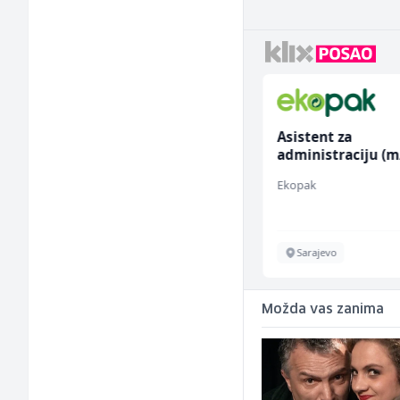
Asistent za
Voditelj - Poslovo
administraciju (m/ž)
radova na gradili
(m/ž)
Ekopak
Mibral
Sarajevo
Sarajevo
Možda vas zanima