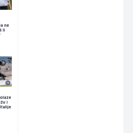
da ne
 li
?
dolaze
ižu i
talije