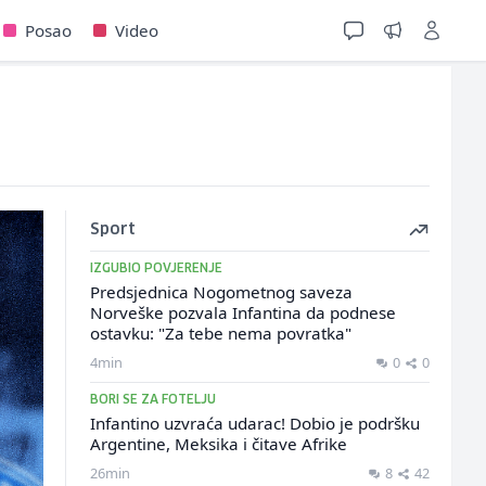
Posao
Video
Sport
IZGUBIO POVJERENJE
Predsjednica Nogometnog saveza
Norveške pozvala Infantina da podnese
ostavku: "Za tebe nema povratka"
4min
0
0
BORI SE ZA FOTELJU
Infantino uzvraća udarac! Dobio je podršku
Argentine, Meksika i čitave Afrike
26min
8
42