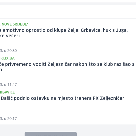
 NOVE SRIJEDE"
e emotivno oprostio od klupe Želje: Grbavica, huk s Juga,
e večeri...
3. u 20:30
 KLIX.BA
će privremeno voditi Željezničar nakon što se klub razišao s
m
3. u 11:47
GRBAVICE
Bašić podnio ostavku na mjesto trenera FK Željezničar
3. u 20:17