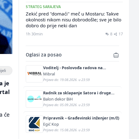
STRATEG SARAJEVA
Zekić pred "domaći" meč u Mostaru: Takve
okolnosti nikom nisu dobrodošle; sve je bilo
dobro do prije neki dan
1h 30min
8
17
Oglasi za posao
Voditelj - Poslovođa radova na
jeli
gradilištu (m/ž)
Mibral
Prijava do: 19.08.2026. u 23:59
a je
rtal
Radnik za sklapanje šatora i druge
prateće opreme (m/ž)
Balon dekor BiH
Prijava do: 05.09.2026. u 23:59
a će
Pripravnik – Građevinski inženjer (m/ž)
Egić Kop
Prijava do: 15.08.2026. u 23:59