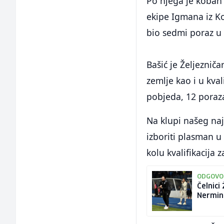
Po njega je koban 
ekipe Igmana iz Kon
bio sedmi poraz u 
Bašić je Željeznič
zemlje kao i u kval
pobjeda, 12 poraza 
Na klupi našeg naj
izboriti plasman u
kolu kvalifikacija 
ODGOVO
Čelnici
Nermin