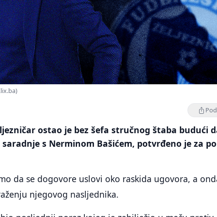
lix.ba)
Podi
ljezničar ostao je bez šefa stručnog štaba budući d
 saradnje s Nerminom Bašićem, potvrđeno je za po
amo da se dogovore uslovi oko raskida ugovora, a ond
traženju njegovog nasljednika.