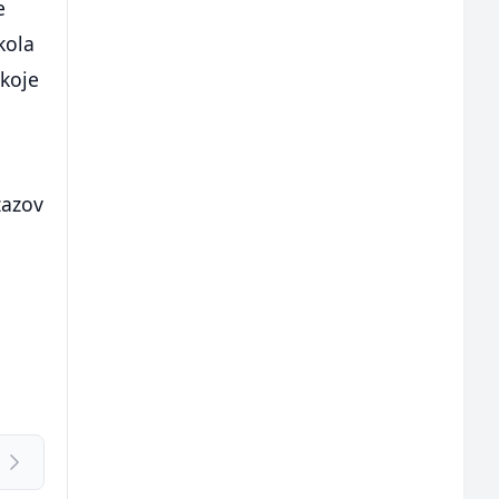
e
kola
 koje
zazov
i