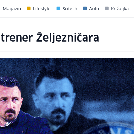
Magazin
Lifestyle
Scitech
Auto
Križaljka
 trener Željezničara