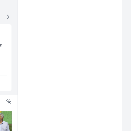
ika
Hostesa (ž)
Električar - Radnik n
tehničkom održavanj
(m/ž)
Bosnian House Restaurant
Amko komerc
Inostranstvo
Sarajevo