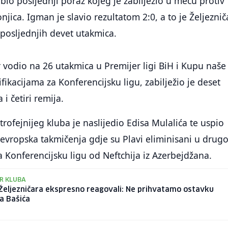
bio posljednji poraz kojeg je zabilježio u meču protiv
jica. Igman je slavio rezultatom 2:0, a to je Željeznič
posljednjih devet utakmica.
ar vodio na 26 utakmica u Premijer ligi BiH i Kupu naše
ifikacijama za Konferencijsku ligu, zabilježio je deset
i četiri remija.
trofejnijeg kluba je naslijedio Edisa Mulalića te uspio
 evropska takmičenja gdje su Plavi eliminisani u dru
za Konferencijsku ligu od Neftchija iz Azerbejdžana.
R KLUBA
 Željezničara ekspresno reagovali: Ne prihvatamo ostavku
a Bašića