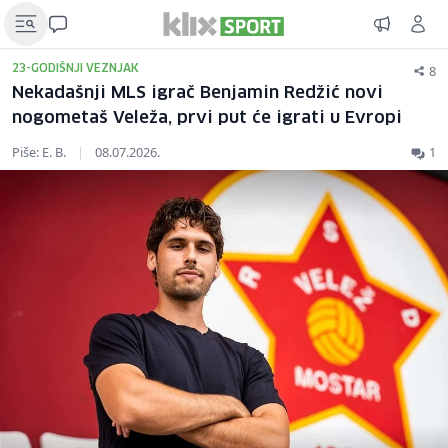
8
23-GODIŠNJI VEZNJAK
Nekadašnji MLS igrač Benjamin Redžić novi
nogometaš Veleža, prvi put će igrati u Evropi
Piše: E. B.
|
08.07.2026.
1