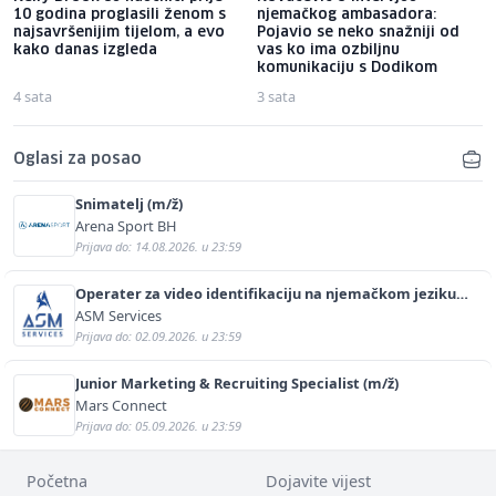
10 godina proglasili ženom s
njemačkog ambasadora:
najsavršenijim tijelom, a evo
Pojavio se neko snažniji od
kako danas izgleda
vas ko ima ozbiljnu
komunikaciju s Dodikom
4 sata
3 sata
Oglasi za posao
Snimatelj (m/ž)
Arena Sport BH
Prijava do: 14.08.2026. u 23:59
Operater za video identifikaciju na njemačkom jeziku
(m/ž)
ASM Services
Prijava do: 02.09.2026. u 23:59
Junior Marketing & Recruiting Specialist (m/ž)
Mars Connect
Prijava do: 05.09.2026. u 23:59
Početna
Dojavite vijest