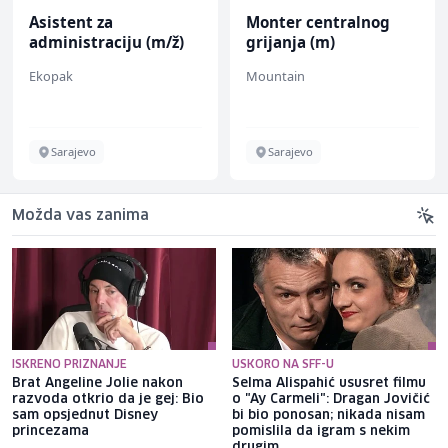
Asistent za
Monter centralnog
administraciju (m/ž)
grijanja (m)
Ekopak
Mountain
Sarajevo
Sarajevo
Možda vas zanima
ISKRENO PRIZNANJE
USKORO NA SFF-U
Brat Angeline Jolie nakon
Selma Alispahić ususret filmu
razvoda otkrio da je gej: Bio
o "Ay Carmeli": Dragan Jovičić
sam opsjednut Disney
bi bio ponosan; nikada nisam
princezama
pomislila da igram s nekim
drugim