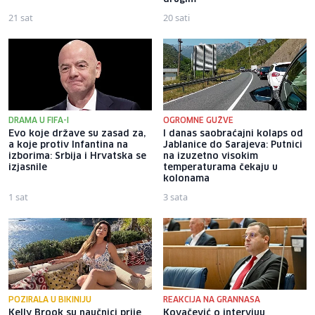
21 sat
20 sati
DRAMA U FIFA-I
OGROMNE GUŽVE
Evo koje države su zasad za,
I danas saobraćajni kolaps od
a koje protiv Infantina na
Jablanice do Sarajeva: Putnici
izborima: Srbija i Hrvatska se
na izuzetno visokim
izjasnile
temperaturama čekaju u
kolonama
1 sat
3 sata
POZIRALA U BIKINIJU
REAKCIJA NA GRANNASA
Kelly Brook su naučnici prije
Kovačević o intervjuu