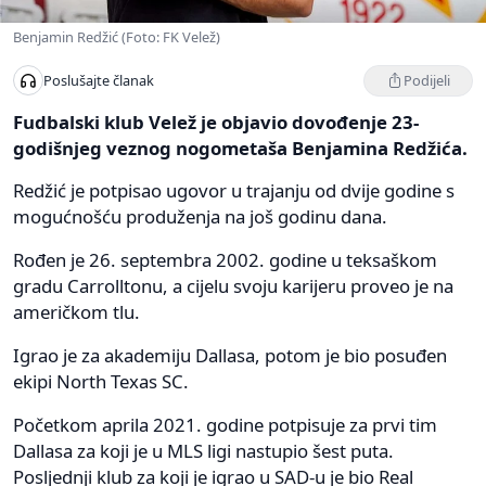
Benjamin Redžić (Foto: FK Velež)
Podijeli
Poslušajte članak
Fudbalski klub Velež je objavio dovođenje 23-
godišnjeg veznog nogometaša Benjamina Redžića.
Redžić je potpisao ugovor u trajanju od dvije godine s
mogućnošću produženja na još godinu dana.
Rođen je 26. septembra 2002. godine u teksaškom
gradu Carrolltonu, a cijelu svoju karijeru proveo je na
američkom tlu.
Igrao je za akademiju Dallasa, potom je bio posuđen
ekipi North Texas SC.
Početkom aprila 2021. godine potpisuje za prvi tim
Dallasa za koji je u MLS ligi nastupio šest puta.
Posljednji klub za koji je igrao u SAD-u je bio Real