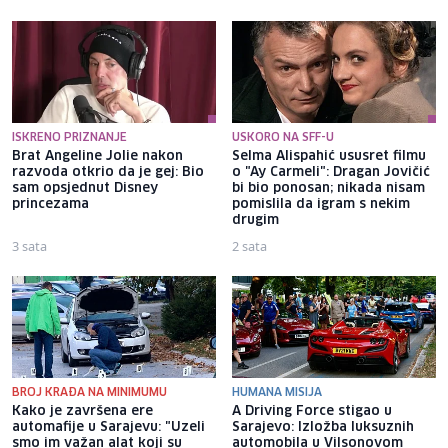
ISKRENO PRIZNANJE
USKORO NA SFF-U
Brat Angeline Jolie nakon
Selma Alispahić ususret filmu
razvoda otkrio da je gej: Bio
o "Ay Carmeli": Dragan Jovičić
sam opsjednut Disney
bi bio ponosan; nikada nisam
princezama
pomislila da igram s nekim
drugim
3 sata
2 sata
BROJ KRAĐA NA MINIMUMU
HUMANA MISIJA
Kako je završena ere
A Driving Force stigao u
automafije u Sarajevu: "Uzeli
Sarajevo: Izložba luksuznih
smo im važan alat koji su
automobila u Vilsonovom