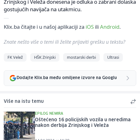
Zrinjskog i Veleža donesena je odluka o zabrani dolaska
gostujućih navijača na utakmicu.
Klix.ba čitajte i u našoj aplikaciji za
iOS
ili
Android
.
Znate nešto više o temi ili želite prijaviti grešku u tekstu?
FK Velež
HŠK Zrinjski
mostarski derbi
Ultrasi
Dodajte Klix.ba među omiljene izvore na Googlu
Više na istu temu
EPILOG NEMIRA
Oštećeno 16 policijskih vozila u neredima
nakon derbija Zrinjskog i Veleža