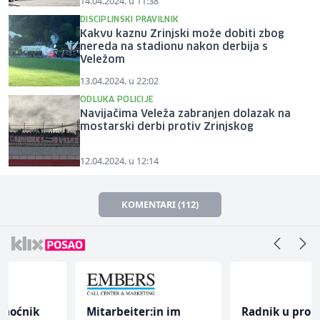
14.04.2024. u 11:38
DISCIPLINSKI PRAVILNIK
Kakvu kaznu Zrinjski može dobiti zbog
nereda na stadionu nakon derbija s
Veležom
13.04.2024. u 22:02
ODLUKA POLICIJE
Navijačima Veleža zabranjen dolazak na
mostarski derbi protiv Zrinjskog
12.04.2024. u 12:14
KOMENTARI (112)
Mitarbeiter:in im
Radnik u proizvodnji