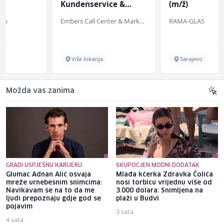
Kundenservice &
(m/ž)
Support (m/w/d)
Embers Call Center & Marketing
RAMA-GLAS
Više lokacija
Sarajevo
Možda vas zanima
GRADI USPJEŠNU KARIJERU
SKUPOCJEN MODNI DODATAK
Glumac Adnan Alić osvaja
Mlađa kćerka Zdravka Čolića
mreže urnebesnim snimcima:
nosi torbicu vrijednu više od
Navikavam se na to da me
3.000 dolara: Snimljena na
ljudi prepoznaju gdje god se
plaži u Budvi
pojavim
3 sata
4 sata