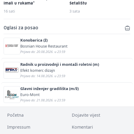
imali u rukama"
šetalištu
16 sati
3 sata
Oglasi za posao
Konobarica (ž)
Bosnian House Restaurant
Prijava do: 20.08.2026. u 23:59
Radnik u proizvodnji i montaži roletni (m)
Efekt komerc dizajn
Prijava do: 14.08.2026. u 23:59
Glavni inženjer gradilišta (m/ž)
Euro-Mont
Prijava do: 21.08.2026. u 23:59
Početna
Dojavite vijest
Impressum
Komentari