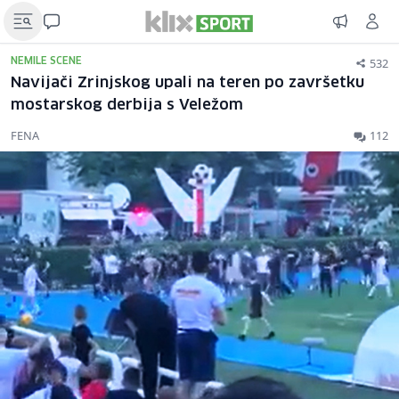
532
NEMILE SCENE
Navijači Zrinjskog upali na teren po završetku
mostarskog derbija s Veležom
FENA
112