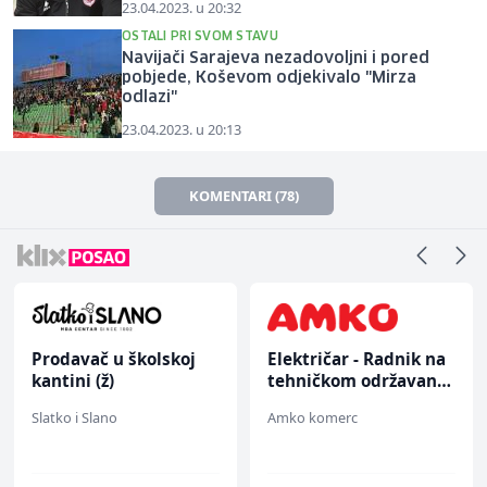
23.04.2023. u 20:32
OSTALI PRI SVOM STAVU
Navijači Sarajeva nezadovoljni i pored
pobjede, Koševom odjekivalo "Mirza
odlazi"
23.04.2023. u 20:13
KOMENTARI (78)
Prodavač u školskoj
Električar - Radnik na
kantini (ž)
tehničkom održavanju
(m/ž)
Slatko i Slano
Amko komerc