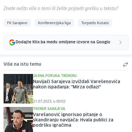
Znate nešto više o temi ili želite prijaviti grešku u tekstu?
FK Sarajevo
Konferencijska liga
Torpedo Kutaisi
Dodajte Klix.ba među omiljene izvore na Googlu
Više na istu temu
JASNA PORUKA TRENERU
Navijači Sarajeva izviždali Varešenovića
nakon ispadanja: "Mirza odlazi"
21.07.2023. u 00:02
TRENER SARAJEVA
Varešanović ignorisao pitanje o
skandiranju navijača: Hvala publici za
podršku igračima