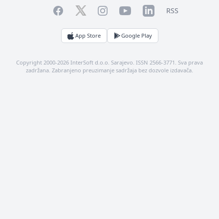
Facebook
YouTube
LinkedIn
Twitter
Instagram
RSS
App Store
Google Play
Copyright 2000-2026 InterSoft d.o.o. Sarajevo. ISSN 2566-3771. Sva prava
zadržana. Zabranjeno preuzimanje sadržaja bez dozvole izdavača.