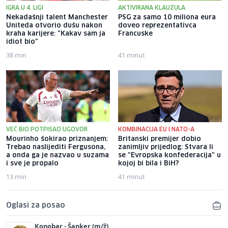
IGRA U 4. LIGI
AKTIVIRANA KLAUZULA
Nekadašnji talent Manchester
PSG za samo 10 miliona eura
Uniteda otvorio dušu nakon
doveo reprezentativca
kraha karijere: "Kakav sam ja
Francuske
idiot bio"
38 min
41 minut
VEĆ BIO POTPISAO UGOVOR
KOMBINACIJA EU I NATO-A
Mourinho šokirao priznanjem:
Britanski premijer dobio
Trebao naslijediti Fergusona,
zanimljiv prijedlog: Stvara li
a onda ga je nazvao u suzama
se "Evropska konfederacija" u
i sve je propalo
kojoj bi bila i BiH?
13 min
41 minut
Oglasi za posao
Konobar - Šanker (m/ž)