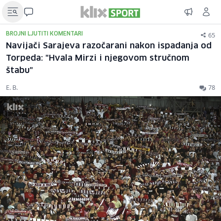
65
BROJNI LJUTITI KOMENTARI
Navijači Sarajeva razočarani nakon ispadanja od
Torpeda: "Hvala Mirzi i njegovom stručnom
štabu"
E. B.
78