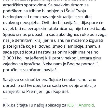
američkim sportovima. Sa ovakvim timom sa
podrškom sa tribine bi pobjedio i Šoja! Tvoja
tvrdoglavost i nepoznavanje situacije je rezultat
ovakvog neuspjeha. Ovih derbi navijača i dijaspore će
uvijek biti na evropskim utakmicama, nije to neki bauk.
Spasio si nas propasti, a sada ako digneš ruke od svega
naš je definitivni kraj, jer ni u snu ne možemo izgurati
plate igrača koje si doveo. Imao si ambicije, znam, a
sada spusti loptu i nastavi sa onim kojih ima realno
2.000 i koji na je#enoj kiši protiv nekog Leotara ginu
zajedno sa igračima. Neka nam je Bog na pomoći!",
poručio je razočarani navijač.
Sarajevo se sinoć iznenađujuće i neplanirano rano
oprostilo od Evrope, te će sada sve svoje ambicije
usmjeriti na Premijer ligu i Kup BiH.
Klix.ba čitajte i u našoj aplikaciji za
iOS
ili
Android
.