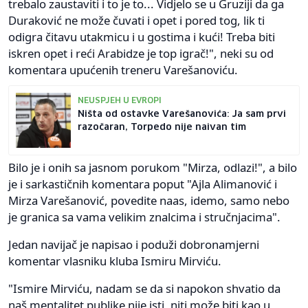
trebalo zaustaviti i to je to... Vidjelo se u Gruziji da ga
Duraković ne može čuvati i opet i pored tog, lik ti
odigra čitavu utakmicu i u gostima i kući! Treba biti
iskren opet i reći Arabidze je top igrač!", neki su od
komentara upućenih treneru Varešanoviću.
NEUSPJEH U EVROPI
Ništa od ostavke Varešanovića: Ja sam prvi
razočaran, Torpedo nije naivan tim
Bilo je i onih sa jasnom porukom "Mirza, odlazi!", a bilo
je i sarkastičnih komentara poput "Ajla Alimanović i
Mirza Varešanović, povedite naas, idemo, samo nebo
je granica sa vama velikim znalcima i stručnjacima".
Jedan navijač je napisao i poduži dobronamjerni
komentar vlasniku kluba Ismiru Mirviću.
"Ismire Mirviću, nadam se da si napokon shvatio da
naš mentalitet publike nije isti, niti može biti kao u