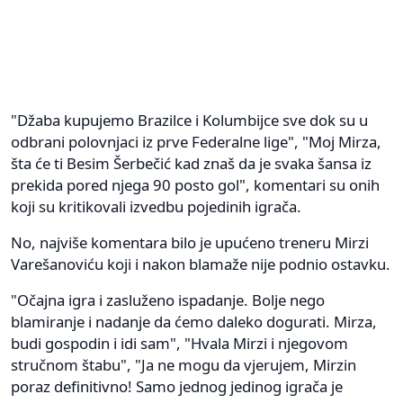
"Džaba kupujemo Brazilce i Kolumbijce sve dok su u
odbrani polovnjaci iz prve Federalne lige", "Moj Mirza,
šta će ti Besim Šerbečić kad znaš da je svaka šansa iz
prekida pored njega 90 posto gol", komentari su onih
koji su kritikovali izvedbu pojedinih igrača.
No, najviše komentara bilo je upućeno treneru Mirzi
Varešanoviću koji i nakon blamaže nije podnio ostavku.
"Očajna igra i zasluženo ispadanje. Bolje nego
blamiranje i nadanje da ćemo daleko dogurati. Mirza,
budi gospodin i idi sam", "Hvala Mirzi i njegovom
stručnom štabu", "Ja ne mogu da vjerujem, Mirzin
poraz definitivno! Samo jednog jedinog igrača je